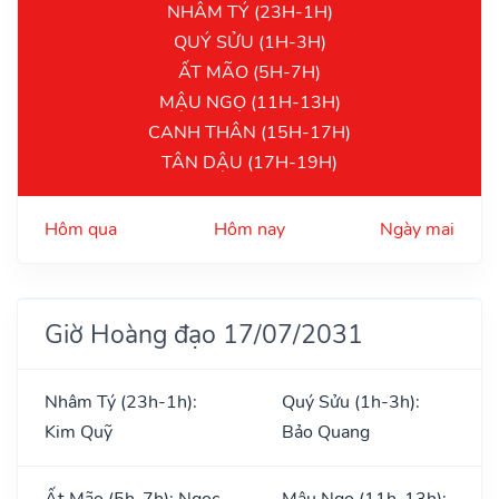
NHÂM TÝ (23H-1H)
QUÝ SỬU (1H-3H)
ẤT MÃO (5H-7H)
MẬU NGỌ (11H-13H)
CANH THÂN (15H-17H)
TÂN DẬU (17H-19H)
Hôm qua
Hôm nay
Ngày mai
Giờ Hoàng đạo 17/07/2031
Nhâm Tý (23h-1h):
Quý Sửu (1h-3h):
Kim Quỹ
Bảo Quang
Ất Mão (5h-7h): Ngọc
Mậu Ngọ (11h-13h):