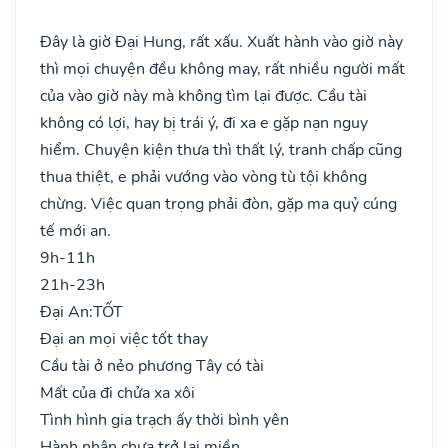
Đây là giờ Đại Hung, rất xấu. Xuất hành vào giờ này
thì mọi chuyện đều không may, rất nhiều người mất
của vào giờ này mà không tìm lại được. Cầu tài
không có lợi, hay bị trái ý, đi xa e gặp nạn nguy
hiểm. Chuyện kiện thưa thì thất lý, tranh chấp cũng
thua thiệt, e phải vướng vào vòng tù tội không
chừng. Việc quan trọng phải đòn, gặp ma quỷ cúng
tế mới an.
9h-11h
21h-23h
Đại An:
TỐT
Đại an mọi việc tốt thay
Cầu tài ở nẻo phương Tây có tài
Mất của đi chửa xa xôi
Tình hình gia trạch ấy thời bình yên
Hành nhân chưa trở lại miền