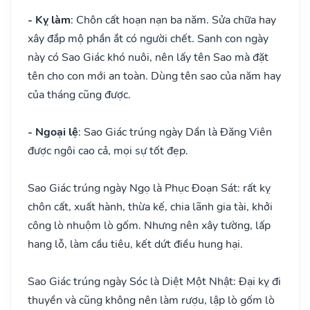
- Kỵ làm
: Chôn cất hoạn nạn ba năm. Sửa chữa hay
xây đắp mộ phần ắt có người chết. Sanh con ngày
này có Sao Giác khó nuôi, nên lấy tên Sao mà đặt
tên cho con mới an toàn. Dùng tên sao của năm hay
của tháng cũng được.
- Ngoại lệ
: Sao Giác trúng ngày Dần là Đăng Viên
được ngôi cao cả, mọi sự tốt đẹp.
Sao Giác trúng ngày Ngọ là Phục Đoạn Sát: rất kỵ
chôn cất, xuất hành, thừa kế, chia lãnh gia tài, khởi
công lò nhuộm lò gốm. Nhưng nên xây tường, lấp
hang lỗ, làm cầu tiêu, kết dứt điều hung hại.
Sao Giác trúng ngày Sóc là Diệt Một Nhật: Đại kỵ đi
thuyền và cũng không nên làm rượu, lập lò gốm lò