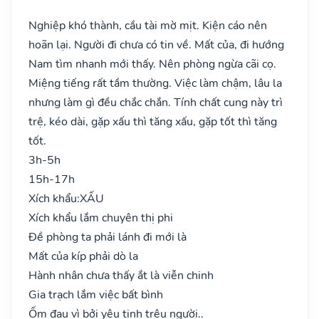
Nghiệp khó thành, cầu tài mờ mịt. Kiện cáo nên
hoãn lại. Người đi chưa có tin về. Mất của, đi hướng
Nam tìm nhanh mới thấy. Nên phòng ngừa cãi cọ.
Miệng tiếng rất tầm thường. Việc làm chậm, lâu la
nhưng làm gì đều chắc chắn. Tính chất cung này trì
trệ, kéo dài, gặp xấu thì tăng xấu, gặp tốt thì tăng
tốt.
3h-5h
15h-17h
Xích khẩu:
XẤU
Xích khẩu lắm chuyên thị phi
Đề phòng ta phải lánh đi mới là
Mất của kíp phải dò la
Hành nhân chưa thấy ắt là viễn chinh
Gia trạch lắm việc bất bình
Ốm đau vì bởi yêu tinh trêu người..