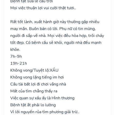
Bệnh tật sửa lễ cầu trời
Mọi việc thuận lợi vui cười thật tươi..
Rất tốt lành, xuất hành giờ này thường gặp nhiều
may mắn. Buôn bán có lời. Phụ nữ có tin mừng,
người đi sắp về nhà. Mọi việc đều hòa hợp, trôi chảy
tốt đẹp. Có bệnh cầu sẽ khỏi, người nhà đều mạnh
khỏe.
7h-9h
19h-21h
Không vong/Tuyệt lộ:
XẤU
Không vong lặng tiếng im hơi
Cầu tài bất lợi đi chơi vắng nhà
Mất của tìm chẳng thấy ra
Việc quan sự xấu ấy là Hình thương
Bệnh tật ắt phải lo lường
Vì lời nguyền rủa tìm phương giải trừ..