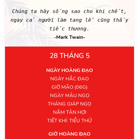
Chúng ta hãy sống sao cho khi chết,
ngay cả người làm tang lễ cũng thấy
tiếc thương.
-Mark Twain-
28 THÁNG 5
NGÀY HOÀNG ĐẠO
NGÀY HẮC ĐẠO
GIỜ MÃO (06G)
NGÀY MẬU NGỌ
THÁNG GIÁP NGỌ
NĂM TÂN HỢI
TIẾT KHÍ: TIỂU THỬ
GIỜ HOÀNG ĐẠO