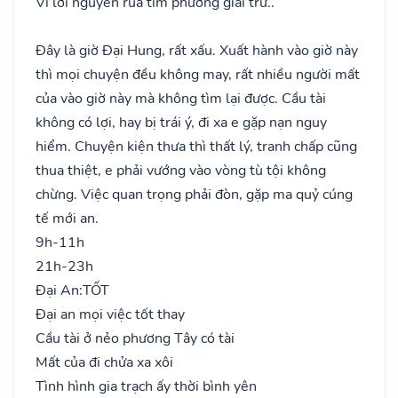
Vì lời nguyền rủa tìm phương giải trừ..
Đây là giờ Đại Hung, rất xấu. Xuất hành vào giờ này
thì mọi chuyện đều không may, rất nhiều người mất
của vào giờ này mà không tìm lại được. Cầu tài
không có lợi, hay bị trái ý, đi xa e gặp nạn nguy
hiểm. Chuyện kiện thưa thì thất lý, tranh chấp cũng
thua thiệt, e phải vướng vào vòng tù tội không
chừng. Việc quan trọng phải đòn, gặp ma quỷ cúng
tế mới an.
9h-11h
21h-23h
Đại An:
TỐT
Đại an mọi việc tốt thay
Cầu tài ở nẻo phương Tây có tài
Mất của đi chửa xa xôi
Tình hình gia trạch ấy thời bình yên