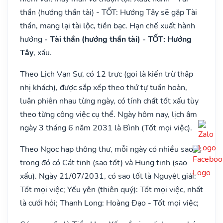
thần (hướng thần tài) - TỐT: Hướng Tây sẽ gặp Tài
thần, mang lại tài lộc, tiền bạc. Hạn chế xuất hành
hướng
- Tài thần (hướng thần tài) - TỐT: Hướng
Tây
, xấu.
Theo Lịch Vạn Sự, có 12 trực (gọi là kiến trừ thập
nhị khách), được sắp xếp theo thứ tự tuần hoàn,
luân phiên nhau từng ngày, có tính chất tốt xấu tùy
theo từng công việc cụ thể. Ngày hôm nay, lịch âm
ngày 3 tháng 6 năm 2031 là Bình (Tốt mọi việc).
Theo Ngọc hạp thông thư, mỗi ngày có nhiều sao,
trong đó có Cát tinh (sao tốt) và Hung tinh (sao
xấu). Ngày 21/07/2031, có sao tốt là Nguyệt giải:
Tốt mọi việc; Yếu yên (thiên quý): Tốt mọi việc, nhất
là cưới hỏi; Thanh Long: Hoàng Đạo - Tốt mọi việc;