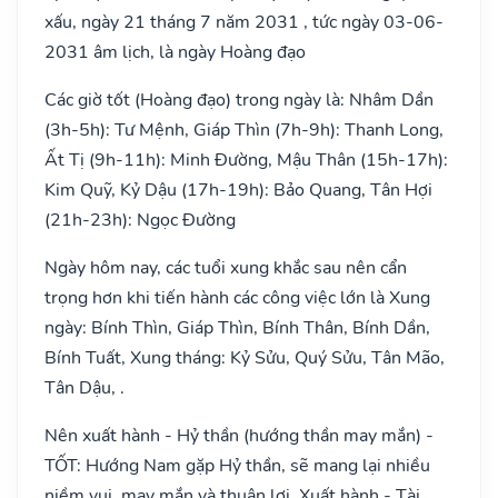
xấu, ngày 21 tháng 7 năm 2031 , tức ngày 03-06-
2031 âm lịch, là ngày Hoàng đạo
Các giờ tốt (Hoàng đạo) trong ngày là: Nhâm Dần
(3h-5h): Tư Mệnh, Giáp Thìn (7h-9h): Thanh Long,
Ất Tị (9h-11h): Minh Đường, Mậu Thân (15h-17h):
Kim Quỹ, Kỷ Dậu (17h-19h): Bảo Quang, Tân Hợi
(21h-23h): Ngọc Đường
Ngày hôm nay, các tuổi xung khắc sau nên cẩn
trọng hơn khi tiến hành các công việc lớn là Xung
ngày: Bính Thìn, Giáp Thìn, Bính Thân, Bính Dần,
Bính Tuất, Xung tháng: Kỷ Sửu, Quý Sửu, Tân Mão,
Tân Dậu, .
Nên xuất hành - Hỷ thần (hướng thần may mắn) -
TỐT: Hướng Nam gặp Hỷ thần, sẽ mang lại nhiều
niềm vui, may mắn và thuận lợi. Xuất hành - Tài