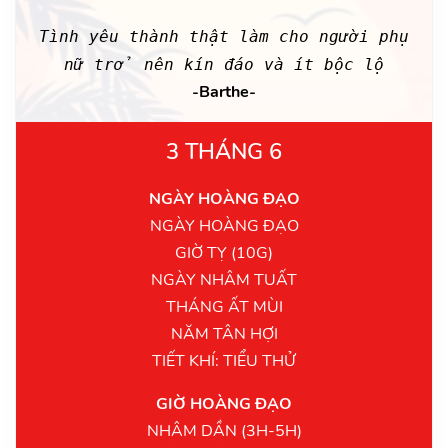
Tình yêu thành thật làm cho người phụ
nữ trở nên kín đáo và ít bộc lộ
-Barthe-
3 THÁNG 6
NGÀY HOÀNG ĐẠO
NGÀY HOÀNG ĐẠO
GIỜ TỴ (10G)
NGÀY NHÂM TUẤT
THÁNG ẤT MÙI
NĂM TÂN HỢI
TIẾT KHÍ: TIỂU THỬ
GIỜ HOÀNG ĐẠO
NHÂM DẦN (3H-5H)