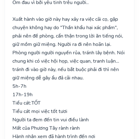
Ốm đau vì bởi yêu tinh trêu người..
Xuất hành vào giờ này hay xảy ra việc cãi cọ, gặp
chuyện không hay do "Thần khẩu hại xác phầm",
phải nên đề phòng, cẩn thận trong lời ăn tiếng nói,
giữ mồm giữ miệng. Người ra đi nên hoãn lại.
Phòng người người nguyền rủa, tránh lây bệnh. Nói
chung khi có việc hội họp, việc quan, tranh luận…
tránh đi vào giờ này, nếu bắt buộc phải đi thì nên
giữ miệng dễ gây ẩu đả cãi nhau.
5h-7h
17h-19h
Tiểu cát:
TỐT
Tiểu cát mọi việc tốt tươi
Người ta đem đến tin vui điều lành
Mất của Phương Tây rành rành
Hành nhân xem đã hành trình đến nơi