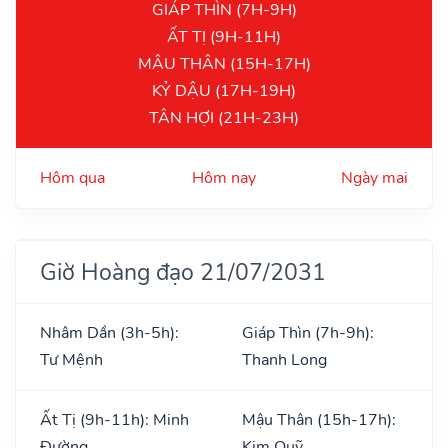
GIÁP THÌN (7H-9H)
ẤT TỊ (9H-11H)
MẬU THÂN (15H-17H)
KỶ DẬU (17H-19H)
TÂN HỢI (21H-23H)
Hôm qua
Hôm nay
Ngày mai
Giờ Hoàng đạo 21/07/2031
Nhâm Dần (3h-5h):
Giáp Thìn (7h-9h):
Tư Mệnh
Thanh Long
Ất Tị (9h-11h): Minh
Mậu Thân (15h-17h):
Đường
Kim Quỹ