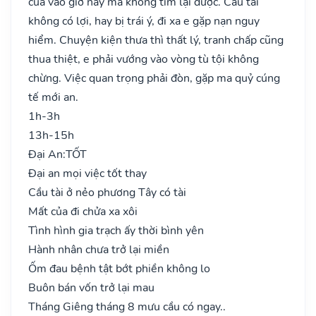
của vào giờ này mà không tìm lại được. Cầu tài
không có lợi, hay bị trái ý, đi xa e gặp nạn nguy
hiểm. Chuyện kiện thưa thì thất lý, tranh chấp cũng
thua thiệt, e phải vướng vào vòng tù tội không
chừng. Việc quan trọng phải đòn, gặp ma quỷ cúng
tế mới an.
1h-3h
13h-15h
Đại An:
TỐT
Đại an mọi việc tốt thay
Cầu tài ở nẻo phương Tây có tài
Mất của đi chửa xa xôi
Tình hình gia trạch ấy thời bình yên
Hành nhân chưa trở lại miền
Ốm đau bệnh tật bớt phiền không lo
Buôn bán vốn trở lại mau
Tháng Giêng tháng 8 mưu cầu có ngay..