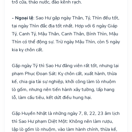
trổ cửa, tháo nước, đào kênh rạch.
- Ngoại lệ
: Sao Hư gặp ngày Thân, Tý, Thìn đều tốt,
tại ngày Thìn đắc địa tốt nhất. Hợp với 6 ngày Giáp
Tý, Canh Tý, Mậu Thân, Canh Thân, Bính Thìn, Mậu
Thìn có thể động sự. Trừ ngày Mậu Thìn, còn 5 ngày
kia kỵ chôn cất.
Gặp ngày Tý thì Sao Hư đăng viên rất tốt, nhưng lại
phạm Phục Đoạn Sát: Kỵ chôn cất, xuất hành, thừa
kế, chia gia tài sự nghiệp, khởi công làm lò nhuộm
lò gốm, nhưng nên tiến hành xây tường, lấp hang
lỗ, làm cầu tiêu, kết dứt điều hung hại.
Gặp Huyền Nhật là những ngày 7, 8, 22, 23 âm lịch
thì Sao Hư phạm Diệt Một: Không nên làm rượu,
lập lò gốm lò nhuộm, vào làm hành chính, thừa kế,