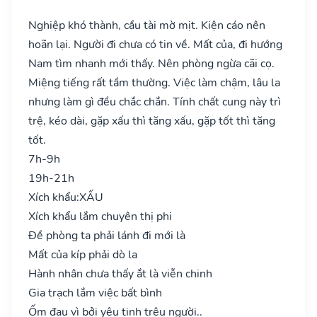
Nghiệp khó thành, cầu tài mờ mịt. Kiện cáo nên
hoãn lại. Người đi chưa có tin về. Mất của, đi hướng
Nam tìm nhanh mới thấy. Nên phòng ngừa cãi cọ.
Miệng tiếng rất tầm thường. Việc làm chậm, lâu la
nhưng làm gì đều chắc chắn. Tính chất cung này trì
trệ, kéo dài, gặp xấu thì tăng xấu, gặp tốt thì tăng
tốt.
7h-9h
19h-21h
Xích khẩu:
XẤU
Xích khẩu lắm chuyên thị phi
Đề phòng ta phải lánh đi mới là
Mất của kíp phải dò la
Hành nhân chưa thấy ắt là viễn chinh
Gia trạch lắm việc bất bình
Ốm đau vì bởi yêu tinh trêu người..