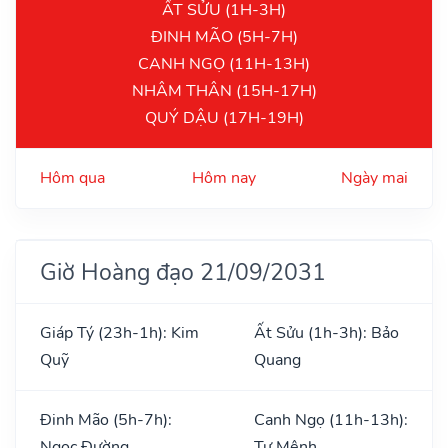
ẤT SỬU (1H-3H)
ĐINH MÃO (5H-7H)
CANH NGỌ (11H-13H)
NHÂM THÂN (15H-17H)
QUÝ DẬU (17H-19H)
Hôm qua
Hôm nay
Ngày mai
Giờ Hoàng đạo 21/09/2031
Giáp Tý (23h-1h): Kim
Ất Sửu (1h-3h): Bảo
Quỹ
Quang
Đinh Mão (5h-7h):
Canh Ngọ (11h-13h):
Ngọc Đường
Tư Mệnh