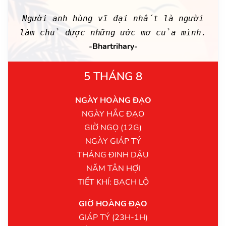
Người anh hùng vĩ đại nhất là người
làm chủ được những ước mơ của mình.
-Bhartrihary-
5 THÁNG 8
NGÀY HOÀNG ĐẠO
NGÀY HẮC ĐẠO
GIỜ NGỌ (12G)
NGÀY GIÁP TÝ
THÁNG ĐINH DẬU
NĂM TÂN HỢI
TIẾT KHÍ: BẠCH LỘ
GIỜ HOÀNG ĐẠO
GIÁP TÝ (23H-1H)