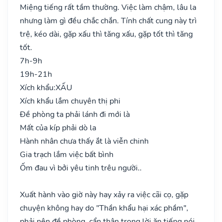
Miệng tiếng rất tầm thường. Việc làm chậm, lâu la
nhưng làm gì đều chắc chắn. Tính chất cung này trì
trệ, kéo dài, gặp xấu thì tăng xấu, gặp tốt thì tăng
tốt.
7h-9h
19h-21h
Xích khẩu:
XẤU
Xích khẩu lắm chuyên thị phi
Đề phòng ta phải lánh đi mới là
Mất của kíp phải dò la
Hành nhân chưa thấy ắt là viễn chinh
Gia trạch lắm việc bất bình
Ốm đau vì bởi yêu tinh trêu người..
Xuất hành vào giờ này hay xảy ra việc cãi cọ, gặp
chuyện không hay do "Thần khẩu hại xác phầm",
phải nên đề phòng, cẩn thận trong lời ăn tiếng nói,