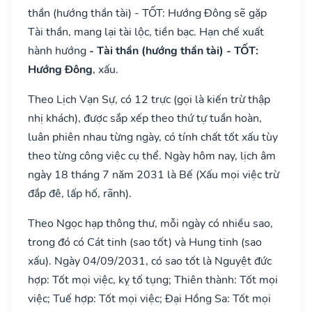
thần (hướng thần tài) - TỐT: Hướng Đông sẽ gặp
Tài thần, mang lại tài lộc, tiền bạc. Hạn chế xuất
hành hướng
- Tài thần (hướng thần tài) - TỐT:
Hướng Đông
, xấu.
Theo Lịch Vạn Sự, có 12 trực (gọi là kiến trừ thập
nhị khách), được sắp xếp theo thứ tự tuần hoàn,
luân phiên nhau từng ngày, có tính chất tốt xấu tùy
theo từng công việc cụ thể. Ngày hôm nay, lịch âm
ngày 18 tháng 7 năm 2031 là Bế (Xấu mọi việc trừ
đắp đê, lấp hố, rãnh).
Theo Ngọc hạp thông thư, mỗi ngày có nhiều sao,
trong đó có Cát tinh (sao tốt) và Hung tinh (sao
xấu). Ngày 04/09/2031, có sao tốt là Nguyệt đức
hợp: Tốt mọi việc, kỵ tố tụng; Thiên thành: Tốt mọi
việc; Tuế hợp: Tốt mọi việc; Đại Hồng Sa: Tốt mọi