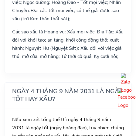
việc; Ngọc đường: Hoàng Đạo - Tốt mọi việc; Nhân
Chuyên: Đại cát: tốt mọi việc, có thể giải được sao
xấu (trừ Kim thần thất sát);
Các sao xấu là Hoang vu: Xấu mọi việc; Địa Tặc: Xấu
đối với khởi tạo; an táng; khởi công động thổ; xuất
hành; Nguyệt Hư (Nguyệt Sát): Xấu đối với việc giá
thú, mở cửa, mở hàng; Tứ thời cô quả: Kỵ cưới hỏi;
NGÀY 4 THÁNG 9 NĂM 2031 LÀ NGÀY
TỐT HAY XẤU?
Nếu xem xét tổng thể thì ngày 4 tháng 9 năm
2031 là ngày tốt (ngày hoàng đạo), tuy nhiên chúng
ta cần cân nhắc các yếu tốt khác trong ngày như giờ