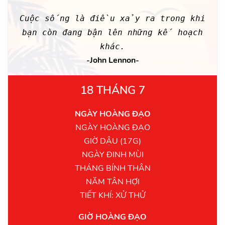
Cuộc sống là điều xảy ra trong khi
bạn còn đang bận lên những kế hoạch
khác.
-John Lennon-
18 THÁNG 7
NGÀY HOÀNG ĐẠO
NGÀY HOÀNG ĐẠO
GIỜ DẬU (17G)
NGÀY ĐINH MÙI
THÁNG BÍNH THÂN
NĂM TÂN HỢI
TIẾT KHÍ: XỬ THỬ
GIỜ HOÀNG ĐẠO