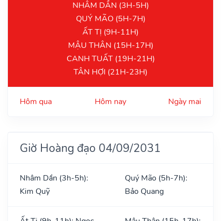
NHÂM DẦN (3H-5H)
QUÝ MÃO (5H-7H)
ẤT TỊ (9H-11H)
MẬU THÂN (15H-17H)
CANH TUẤT (19H-21H)
TÂN HỢI (21H-23H)
Hôm qua
Hôm nay
Ngày mai
Giờ Hoàng đạo 04/09/2031
Nhâm Dần (3h-5h):
Quý Mão (5h-7h):
Kim Quỹ
Bảo Quang
Ất Tị (9h-11h): Ngọc
Mậu Thân (15h-17h):