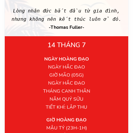
Lòng nhân đức bắt đầu từ gia đình,
nhưng không nên kết thúc luôn ở đó.
-Thomas Fuller-
14 THÁNG 7
NGÀY HOÀNG ĐẠO
NGÀY HẮC ĐẠO
GIỜ MÃO (05G)
NGÀY HẮC ĐẠO
THÁNG CANH THÂN
NĂM QUÝ SỬU
TIẾT KHÍ: LẬP THU
GIỜ HOÀNG ĐẠO
MẬU TÝ (23H-1H)