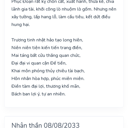
Phục Đoạn rất kỵ chôn cất, xuất hành, thừa kế, chia
lãnh gia tài, khởi công lò nhuộm lò gốm. Nhưng nên
xây tường, lấp hang lỗ, làm cầu tiêu, kết dứt điều
hung hại.
Trương tinh nhật hảo tạo long hiên,
Niên niên tiện kiến tiến trang điền,
Mai táng bất cửu thăng quan chức,
Đại đại vi quan cận Đế tiền,
Khai môn phóng thủy chiêu tài bạch,
Hôn nhân hòa hợp, phúc miên miên.
Điền tàm đại lợi, thương khố mãn,
Bách ban lợi ý, tự an nhiên.
Nhân thần 08/08/2033