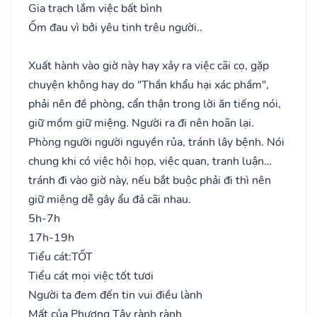
Gia trạch lắm việc bất bình
Ốm đau vì bởi yêu tinh trêu người..
Xuất hành vào giờ này hay xảy ra việc cãi cọ, gặp
chuyện không hay do "Thần khẩu hại xác phầm",
phải nên đề phòng, cẩn thận trong lời ăn tiếng nói,
giữ mồm giữ miệng. Người ra đi nên hoãn lại.
Phòng người người nguyền rủa, tránh lây bệnh. Nói
chung khi có việc hội họp, việc quan, tranh luận…
tránh đi vào giờ này, nếu bắt buộc phải đi thì nên
giữ miệng dễ gây ẩu đả cãi nhau.
5h-7h
17h-19h
Tiểu cát:
TỐT
Tiểu cát mọi việc tốt tươi
Người ta đem đến tin vui điều lành
Mất của Phương Tây rành rành