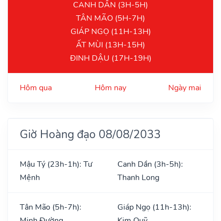
CANH DẦN (3H-5H)
TÂN MÃO (5H-7H)
GIÁP NGỌ (11H-13H)
ẤT MÙI (13H-15H)
ĐINH DẬU (17H-19H)
Hôm qua
Hôm nay
Ngày mai
Giờ Hoàng đạo 08/08/2033
Mậu Tý (23h-1h): Tư
Canh Dần (3h-5h):
Mệnh
Thanh Long
Tân Mão (5h-7h):
Giáp Ngọ (11h-13h):
Minh Đường
Kim Quỹ