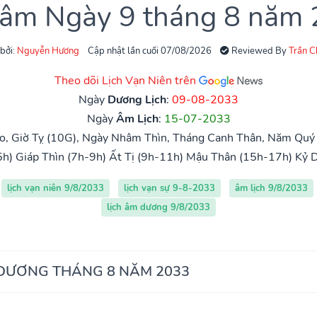
 âm Ngày 9 tháng 8 năm
 bởi:
Nguyễn Hương
Cập nhật lần cuối 07/08/2026
Reviewed By
Trần 
Theo dõi Lịch Vạn Niên trên
Ngày
Dương Lịch
:
09-08-2033
Ngày
Âm Lịch
:
15-07-2033
o, Giờ Tỵ (10G), Ngày Nhâm Thìn, Tháng Canh Thân, Năm Quý 
5h)
Giáp Thìn (7h-9h)
Ất Tị (9h-11h)
Mậu Thân (15h-17h)
Kỷ 
lịch vạn niên 9/8/2033
lịch vạn sự 9-8-2033
âm lịch 9/8/2033
lịch âm dương 9/8/2033
 DƯƠNG THÁNG 8 NĂM 2033