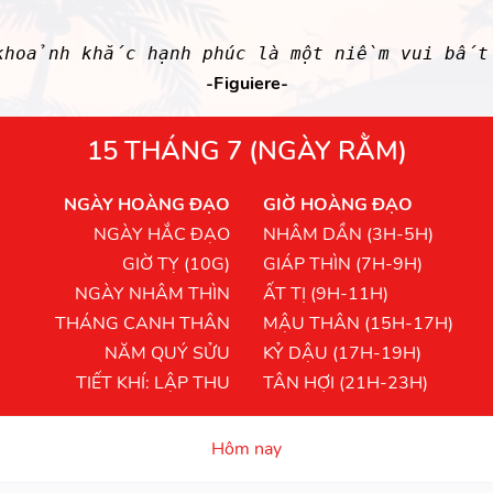
khoảnh khắc hạnh phúc là một niềm vui bất
-Figuiere-
15 THÁNG 7 (NGÀY RẰM)
NGÀY HOÀNG ĐẠO
GIỜ HOÀNG ĐẠO
NGÀY HẮC ĐẠO
NHÂM DẦN (3H-5H)
GIỜ TỴ (10G)
GIÁP THÌN (7H-9H)
NGÀY NHÂM THÌN
ẤT TỊ (9H-11H)
THÁNG CANH THÂN
MẬU THÂN (15H-17H)
NĂM QUÝ SỬU
KỶ DẬU (17H-19H)
TIẾT KHÍ: LẬP THU
TÂN HỢI (21H-23H)
Hôm nay