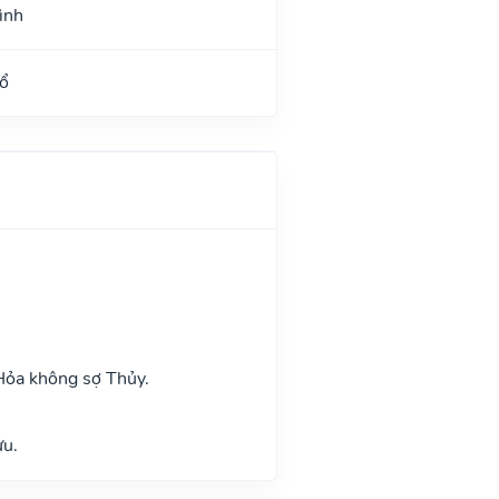
ình
ổ
Hỏa không sợ Thủy.
ửu.