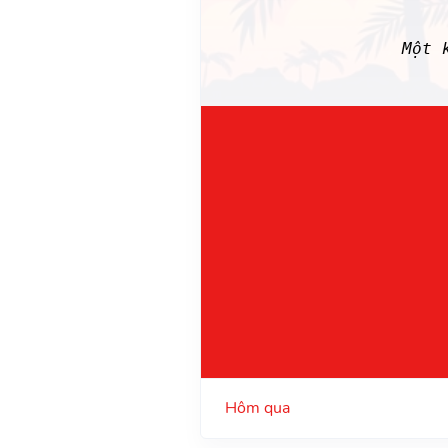
Một 
Hôm qua