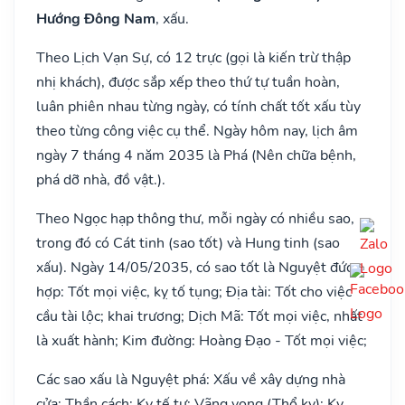
Hướng Đông Nam
, xấu.
Theo Lịch Vạn Sự, có 12 trực (gọi là kiến trừ thập
nhị khách), được sắp xếp theo thứ tự tuần hoàn,
luân phiên nhau từng ngày, có tính chất tốt xấu tùy
theo từng công việc cụ thể. Ngày hôm nay, lịch âm
ngày 7 tháng 4 năm 2035 là Phá (Nên chữa bệnh,
phá dỡ nhà, đồ vật.).
Theo Ngọc hạp thông thư, mỗi ngày có nhiều sao,
trong đó có Cát tinh (sao tốt) và Hung tinh (sao
xấu). Ngày 14/05/2035, có sao tốt là Nguyệt đức
hợp: Tốt mọi việc, kỵ tố tụng; Địa tài: Tốt cho việc
cầu tài lộc; khai trương; Dịch Mã: Tốt mọi việc, nhất
là xuất hành; Kim đường: Hoàng Đạo - Tốt mọi việc;
Các sao xấu là Nguyệt phá: Xấu về xây dựng nhà
cửa; Thần cách: Kỵ tế tự; Vãng vong (Thổ kỵ): Kỵ