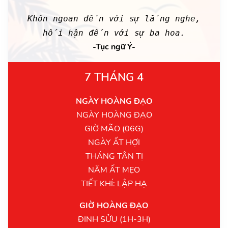
Khôn ngoan đến với sự lắng nghe,
hối hận đến với sự ba hoa.
-Tục ngữ Ý-
7 THÁNG 4
NGÀY HOÀNG ĐẠO
NGÀY HOÀNG ĐẠO
GIỜ MÃO (06G)
NGÀY ẤT HỢI
THÁNG TÂN TỊ
NĂM ẤT MẸO
TIẾT KHÍ: LẬP HẠ
GIỜ HOÀNG ĐẠO
ĐINH SỬU (1H-3H)