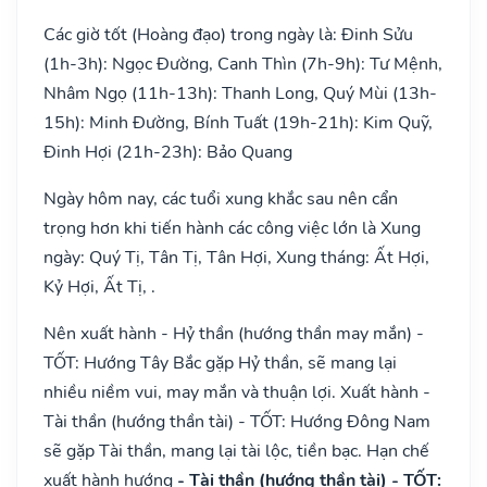
Các giờ tốt (Hoàng đạo) trong ngày là: Đinh Sửu
(1h-3h): Ngọc Đường, Canh Thìn (7h-9h): Tư Mệnh,
Nhâm Ngọ (11h-13h): Thanh Long, Quý Mùi (13h-
15h): Minh Đường, Bính Tuất (19h-21h): Kim Quỹ,
Đinh Hợi (21h-23h): Bảo Quang
Ngày hôm nay, các tuổi xung khắc sau nên cẩn
trọng hơn khi tiến hành các công việc lớn là Xung
ngày: Quý Tị, Tân Tị, Tân Hợi, Xung tháng: Ất Hợi,
Kỷ Hợi, Ất Tị, .
Nên xuất hành - Hỷ thần (hướng thần may mắn) -
TỐT: Hướng Tây Bắc gặp Hỷ thần, sẽ mang lại
nhiều niềm vui, may mắn và thuận lợi. Xuất hành -
Tài thần (hướng thần tài) - TỐT: Hướng Đông Nam
sẽ gặp Tài thần, mang lại tài lộc, tiền bạc. Hạn chế
xuất hành hướng
- Tài thần (hướng thần tài) - TỐT: