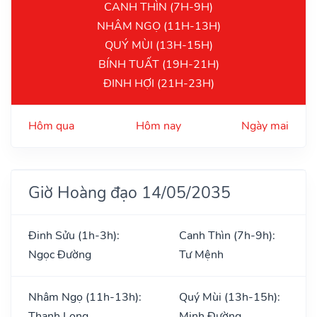
CANH THÌN (7H-9H)
NHÂM NGỌ (11H-13H)
QUÝ MÙI (13H-15H)
BÍNH TUẤT (19H-21H)
ĐINH HỢI (21H-23H)
Hôm qua
Hôm nay
Ngày mai
Giờ Hoàng đạo 14/05/2035
Đinh Sửu (1h-3h):
Canh Thìn (7h-9h):
Ngọc Đường
Tư Mệnh
Nhâm Ngọ (11h-13h):
Quý Mùi (13h-15h):
Thanh Long
Minh Đường