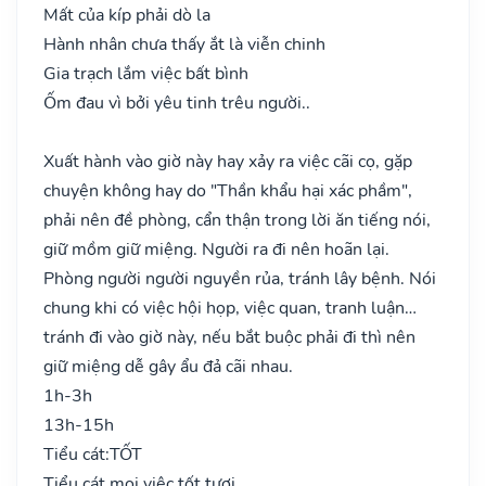
Mất của kíp phải dò la
Hành nhân chưa thấy ắt là viễn chinh
Gia trạch lắm việc bất bình
Ốm đau vì bởi yêu tinh trêu người..
Xuất hành vào giờ này hay xảy ra việc cãi cọ, gặp
chuyện không hay do "Thần khẩu hại xác phầm",
phải nên đề phòng, cẩn thận trong lời ăn tiếng nói,
giữ mồm giữ miệng. Người ra đi nên hoãn lại.
Phòng người người nguyền rủa, tránh lây bệnh. Nói
chung khi có việc hội họp, việc quan, tranh luận…
tránh đi vào giờ này, nếu bắt buộc phải đi thì nên
giữ miệng dễ gây ẩu đả cãi nhau.
1h-3h
13h-15h
Tiểu cát:
TỐT
Tiểu cát mọi việc tốt tươi