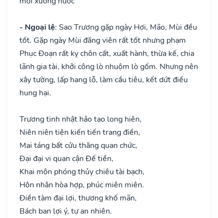
mới xuống nước
- Ngoại lệ
: Sao Trương gặp ngày Hợi, Mão, Mùi đều
tốt. Gặp ngày Mùi đăng viên rất tốt nhưng phạm
Phục Đoạn rất kỵ chôn cất, xuất hành, thừa kế, chia
lãnh gia tài, khởi công lò nhuộm lò gốm. Nhưng nên
xây tường, lấp hang lỗ, làm cầu tiêu, kết dứt điều
hung hại.
Trương tinh nhật hảo tạo long hiên,
Niên niên tiện kiến tiến trang điền,
Mai táng bất cửu thăng quan chức,
Đại đại vi quan cận Đế tiền,
Khai môn phóng thủy chiêu tài bạch,
Hôn nhân hòa hợp, phúc miên miên.
Điền tàm đại lợi, thương khố mãn,
Bách ban lợi ý, tự an nhiên.