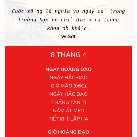
Cuộc sống là nghĩa vụ ngay cả trong
trường hợp nó chỉ diễn ra trong
khoảnh khắc.
-W.Gớt-
8 THÁNG 4
NGÀY HOÀNG ĐẠO
NGÀY HẮC ĐẠO
GIỜ MÃO (06G)
NGÀY HẮC ĐẠO
THÁNG TÂN TỊ
NĂM ẤT MẸO
TIẾT KHÍ: LẬP HẠ
GIỜ HOÀNG ĐẠO