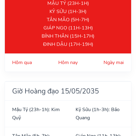
MẬU TÝ (23H-1H)
KỶ SỬU (1H-3H)
TÂN MÃO (5H-7H)
GIÁP NGỌ (11H-13H)
BÍNH THÂN (15H-17H)
ĐINH DẬU (17H-19H)
Hôm qua
Hôm nay
Ngày mai
Giờ Hoàng đạo 15/05/2035
Mậu Tý (23h-1h): Kim
Kỷ Sửu (1h-3h): Bảo
Quỹ
Quang
Tân Mão (5h-7h):
Giáp Ngọ (11h-13h):