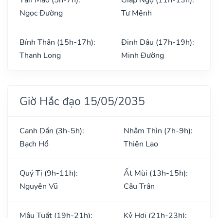
Ngọc Đường
Tư Mệnh
Bính Thân (15h-17h):
Đinh Dậu (17h-19h):
Thanh Long
Minh Đường
Giờ Hắc đạo 15/05/2035
Canh Dần (3h-5h):
Nhâm Thìn (7h-9h):
Bạch Hổ
Thiên Lao
Quý Tị (9h-11h):
Ất Mùi (13h-15h):
Nguyên Vũ
Câu Trận
Mậu Tuất (19h-21h):
Kỷ Hợi (21h-23h):