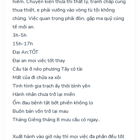
hiểm. Chuyện kiện thưa thì thất lý, tranh chấp cũng
thua thiệt, e phải vướng vào vòng tù tội không
chừng. Việc quan trọng phải đòn, gặp ma quỷ cúng
tế mới an.
3h-5h
15h-17h
Đại An:
TỐT
Đại an mọi việc tốt thay
Cầu tài ở nẻo phương Tây có tài
Mất của đi chửa xa xôi
Tình hình gia trạch ấy thời bình yên
Hành nhân chưa trở lại miền
Ốm đau bệnh tật bớt phiền không lo
Buôn bán vốn trở lại mau
Tháng Giêng tháng 8 mưu cầu có ngay..
Xuất hành vào giờ này thì mọi việc đa phần đều tốt