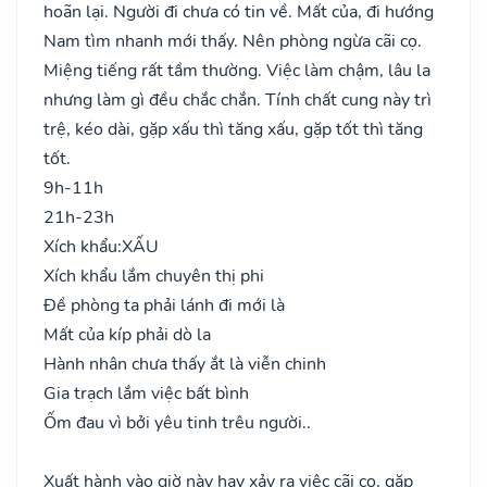
hoãn lại. Người đi chưa có tin về. Mất của, đi hướng
Nam tìm nhanh mới thấy. Nên phòng ngừa cãi cọ.
Miệng tiếng rất tầm thường. Việc làm chậm, lâu la
nhưng làm gì đều chắc chắn. Tính chất cung này trì
trệ, kéo dài, gặp xấu thì tăng xấu, gặp tốt thì tăng
tốt.
9h-11h
21h-23h
Xích khẩu:
XẤU
Xích khẩu lắm chuyên thị phi
Đề phòng ta phải lánh đi mới là
Mất của kíp phải dò la
Hành nhân chưa thấy ắt là viễn chinh
Gia trạch lắm việc bất bình
Ốm đau vì bởi yêu tinh trêu người..
Xuất hành vào giờ này hay xảy ra việc cãi cọ, gặp