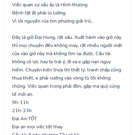
Việc quan sự xấu ấy là Hình thương
Bệnh tật ắt phải lo lường
Vì lời nguyền rủa tìm phương giải trừ..
Đây là giờ Đại Hung, rất xấu. Xuất hành vào giờ này
thì mọi chuyện đều không may, rất nhiều người mất
của vào giờ này mà không tìm lại được. Cầu tài
không có lợi, hay bị trái ý, đi xa e gặp nạn nguy
hiểm. Chuyện kiện thưa thì thất lý, tranh chấp cũng
thua thiệt, e phải vướng vào vòng tù tội không
chừng. Việc quan trọng phải đòn, gặp ma quỷ cúng
tế mới an.
9h-11h
21h-23h
Đại An:
TỐT
Đại an mọi việc tốt thay
Cầu tài ở nẻo phương Tây có tài