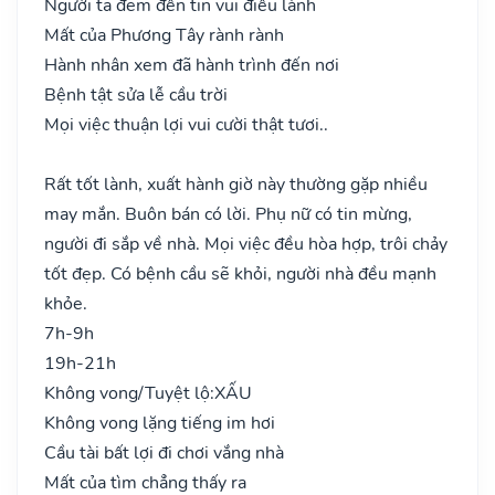
Người ta đem đến tin vui điều lành
Mất của Phương Tây rành rành
Hành nhân xem đã hành trình đến nơi
Bệnh tật sửa lễ cầu trời
Mọi việc thuận lợi vui cười thật tươi..
Rất tốt lành, xuất hành giờ này thường gặp nhiều
may mắn. Buôn bán có lời. Phụ nữ có tin mừng,
người đi sắp về nhà. Mọi việc đều hòa hợp, trôi chảy
tốt đẹp. Có bệnh cầu sẽ khỏi, người nhà đều mạnh
khỏe.
7h-9h
19h-21h
Không vong/Tuyệt lộ:
XẤU
Không vong lặng tiếng im hơi
Cầu tài bất lợi đi chơi vắng nhà
Mất của tìm chẳng thấy ra