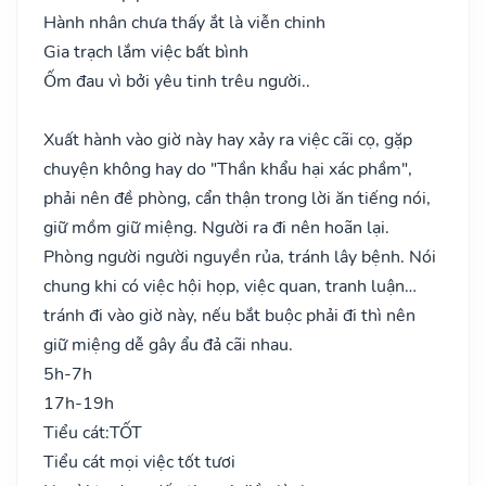
Hành nhân chưa thấy ắt là viễn chinh
Gia trạch lắm việc bất bình
Ốm đau vì bởi yêu tinh trêu người..
Xuất hành vào giờ này hay xảy ra việc cãi cọ, gặp
chuyện không hay do "Thần khẩu hại xác phầm",
phải nên đề phòng, cẩn thận trong lời ăn tiếng nói,
giữ mồm giữ miệng. Người ra đi nên hoãn lại.
Phòng người người nguyền rủa, tránh lây bệnh. Nói
chung khi có việc hội họp, việc quan, tranh luận…
tránh đi vào giờ này, nếu bắt buộc phải đi thì nên
giữ miệng dễ gây ẩu đả cãi nhau.
5h-7h
17h-19h
Tiểu cát:
TỐT
Tiểu cát mọi việc tốt tươi