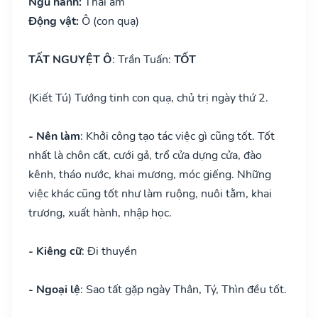
Ngũ hành:
Thái âm
Động vật:
Ô (con quạ)
TẤT NGUYỆT Ô
: Trần Tuấn:
TỐT
(Kiết Tú) Tướng tinh con quạ, chủ trị ngày thứ 2.
- Nên làm
: Khởi công tạo tác việc gì cũng tốt. Tốt
nhất là chôn cất, cưới gả, trổ cửa dựng cửa, đào
kênh, tháo nước, khai mương, móc giếng. Những
việc khác cũng tốt như làm ruộng, nuôi tằm, khai
trương, xuất hành, nhập học.
- Kiêng cữ
: Đi thuyền
- Ngoại lệ
: Sao tất gặp ngày Thân, Tý, Thìn đều tốt.