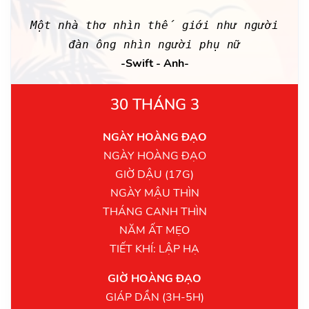
Một nhà thơ nhìn thế giới như người
đàn ông nhìn người phụ nữ
-Swift - Anh-
30 THÁNG 3
NGÀY HOÀNG ĐẠO
NGÀY HOÀNG ĐẠO
GIỜ DẬU (17G)
NGÀY MẬU THÌN
THÁNG CANH THÌN
NĂM ẤT MẸO
TIẾT KHÍ: LẬP HẠ
GIỜ HOÀNG ĐẠO
GIÁP DẦN (3H-5H)