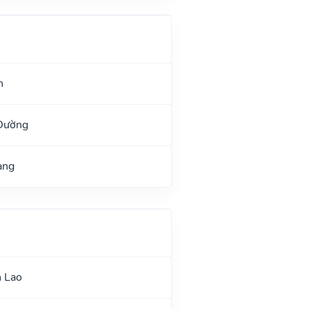
h
 Đường
ang
n Lao