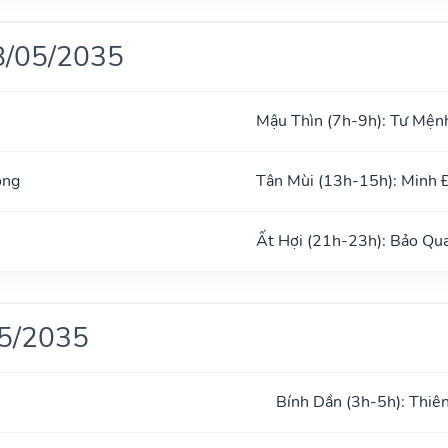
8/05/2035
Mậu Thìn (7h-9h): Tư Mện
ong
Tân Mùi (13h-15h): Minh
Ất Hợi (21h-23h): Bảo Qu
05/2035
Bính Dần (3h-5h): Thiê