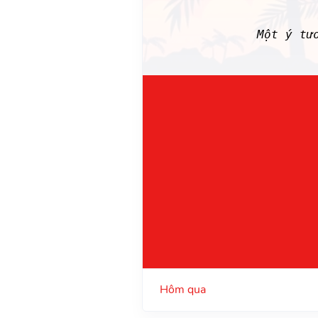
Một ý tư
Hôm qua