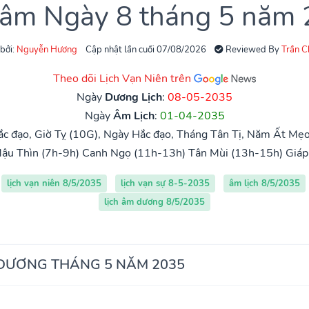
 âm Ngày 8 tháng 5 năm
 bởi:
Nguyễn Hương
Cập nhật lần cuối 07/08/2026
Reviewed By
Trần 
Theo dõi Lịch Vạn Niên trên
Ngày
Dương Lịch
:
08-05-2035
Ngày
Âm Lịch
:
01-04-2035
c đạo, Giờ Tỵ (10G), Ngày Hắc đạo, Tháng Tân Tị, Năm Ất Mẹo
ậu Thìn (7h-9h)
Canh Ngọ (11h-13h)
Tân Mùi (13h-15h)
Giáp
lịch vạn niên 8/5/2035
lịch vạn sự 8-5-2035
âm lịch 8/5/2035
lịch âm dương 8/5/2035
 DƯƠNG THÁNG 5 NĂM 2035