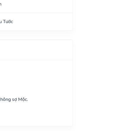
n
u Tước
không sợ Mộc.