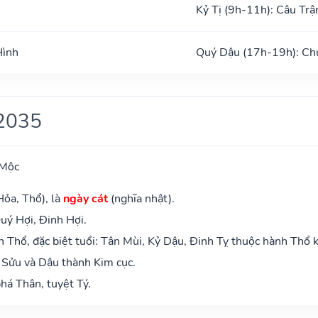
Kỷ Tị (9h-11h): Câu Trậ
Hình
Quý Dậu (17h-19h): Ch
2035
 Mộc
Hỏa, Thổ), là
ngày cát
(nghĩa nhật).
uý Hợi, Đinh Hợi.
Thổ, đặc biệt tuổi: Tân Mùi, Kỷ Dậu, Đinh Tỵ thuộc hành Thổ 
 Sửu và Dậu thành Kim cục.
há Thân, tuyệt Tý.