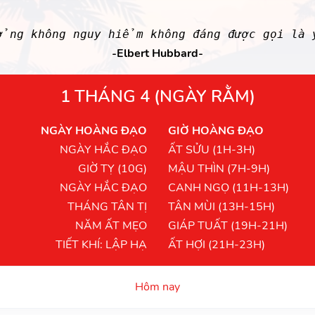
ởng không nguy hiểm không đáng được gọi là
-Elbert Hubbard-
1 THÁNG 4 (NGÀY RẰM)
NGÀY HOÀNG ĐẠO
GIỜ HOÀNG ĐẠO
NGÀY HẮC ĐẠO
ẤT SỬU (1H-3H)
GIỜ TỴ (10G)
MẬU THÌN (7H-9H)
NGÀY HẮC ĐẠO
CANH NGỌ (11H-13H)
THÁNG TÂN TỊ
TÂN MÙI (13H-15H)
NĂM ẤT MẸO
GIÁP TUẤT (19H-21H)
TIẾT KHÍ: LẬP HẠ
ẤT HỢI (21H-23H)
Hôm nay