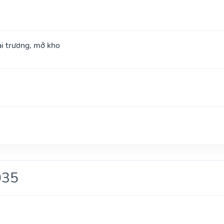
hai trương, mở kho
035