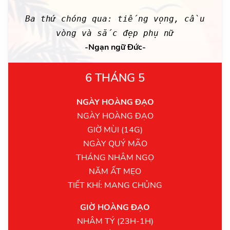
Ba thứ chóng qua: tiếng vọng, cầu
vòng và sắc đẹp phụ nữ
-Ngạn ngữ Đức-
6 THÁNG 5
NGÀY HOÀNG ĐẠO
NGÀY HOÀNG ĐẠO
GIỜ MÙI (14G)
NGÀY QUÝ MÃO
THÁNG NHÂM NGỌ
NĂM ẤT MẸO
TIẾT KHÍ: MANG CHỦNG
GIỜ HOÀNG ĐẠO
NHÂM TÝ (23H-1H)