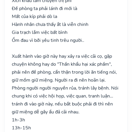
Xích khẩu lắm chuyên thị phi
Đề phòng ta phải lánh đi mới là
Mất của kíp phải dò la
Hành nhân chưa thấy ắt là viễn chinh
Gia trạch lắm việc bất bình
Ốm đau vì bởi yêu tinh trêu người..
Xuất hành vào giờ này hay xảy ra việc cãi cọ, gặp
chuyện không hay do "Thần khẩu hại xác phầm",
phải nên đề phòng, cẩn thận trong lời ăn tiếng nói,
giữ mồm giữ miệng. Người ra đi nên hoãn lại.
Phòng người người nguyền rủa, tránh lây bệnh. Nói
chung khi có việc hội họp, việc quan, tranh luận…
tránh đi vào giờ này, nếu bắt buộc phải đi thì nên
giữ miệng dễ gây ẩu đả cãi nhau.
1h-3h
13h-15h