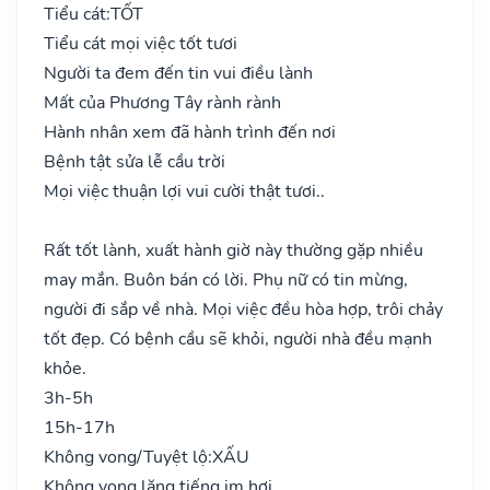
Tiểu cát:
TỐT
Tiểu cát mọi việc tốt tươi
Người ta đem đến tin vui điều lành
Mất của Phương Tây rành rành
Hành nhân xem đã hành trình đến nơi
Bệnh tật sửa lễ cầu trời
Mọi việc thuận lợi vui cười thật tươi..
Rất tốt lành, xuất hành giờ này thường gặp nhiều
may mắn. Buôn bán có lời. Phụ nữ có tin mừng,
người đi sắp về nhà. Mọi việc đều hòa hợp, trôi chảy
tốt đẹp. Có bệnh cầu sẽ khỏi, người nhà đều mạnh
khỏe.
3h-5h
15h-17h
Không vong/Tuyệt lộ:
XẤU
Không vong lặng tiếng im hơi