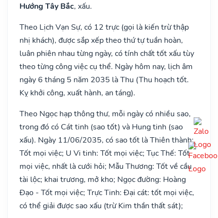
Hướng Tây Bắc
, xấu.
Theo Lịch Vạn Sự, có 12 trực (gọi là kiến trừ thập
nhị khách), được sắp xếp theo thứ tự tuần hoàn,
luân phiên nhau từng ngày, có tính chất tốt xấu tùy
theo từng công việc cụ thể. Ngày hôm nay, lịch âm
ngày 6 tháng 5 năm 2035 là Thu (Thu hoạch tốt.
Kỵ khởi công, xuất hành, an táng).
Theo Ngọc hạp thông thư, mỗi ngày có nhiều sao,
trong đó có Cát tinh (sao tốt) và Hung tinh (sao
xấu). Ngày 11/06/2035, có sao tốt là Thiên thành:
Tốt mọi việc; U Vi tinh: Tốt mọi việc; Tục Thế: Tốt
mọi việc, nhất là cưới hỏi; Mẫu Thương: Tốt về cầu
tài lộc; khai trương, mở kho; Ngọc đường: Hoàng
Đạo - Tốt mọi việc; Trực Tinh: Đại cát: tốt mọi việc,
có thể giải được sao xấu (trừ Kim thần thất sát);