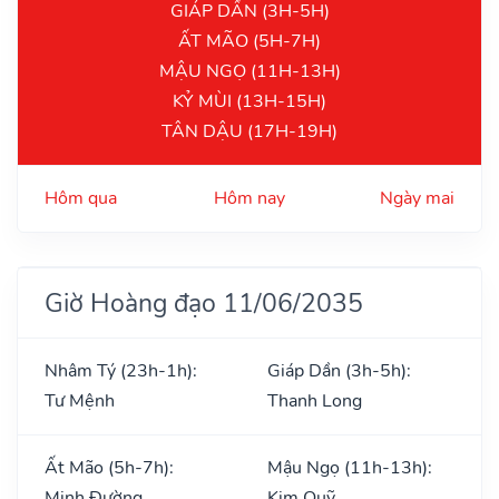
GIÁP DẦN (3H-5H)
ẤT MÃO (5H-7H)
MẬU NGỌ (11H-13H)
KỶ MÙI (13H-15H)
TÂN DẬU (17H-19H)
Hôm qua
Hôm nay
Ngày mai
Giờ Hoàng đạo 11/06/2035
Nhâm Tý (23h-1h):
Giáp Dần (3h-5h):
Tư Mệnh
Thanh Long
Ất Mão (5h-7h):
Mậu Ngọ (11h-13h):
Minh Đường
Kim Quỹ