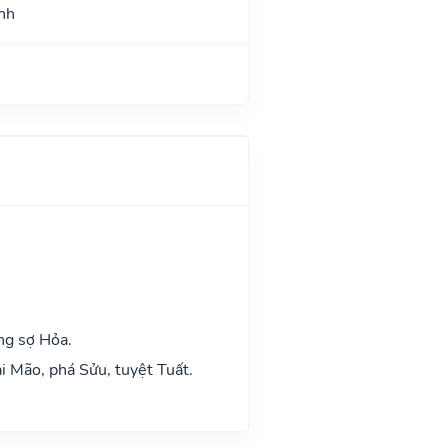
nh
ng sợ Hỏa.
i Mão, phá Sửu, tuyệt Tuất.