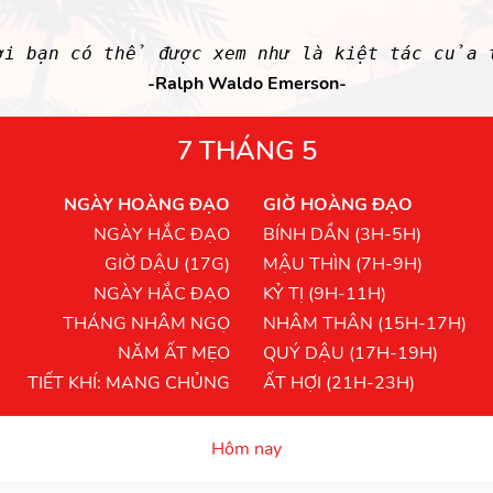
ời bạn có thể được xem như là kiệt tác của 
-Ralph Waldo Emerson-
7 THÁNG 5
NGÀY HOÀNG ĐẠO
GIỜ HOÀNG ĐẠO
NGÀY HẮC ĐẠO
BÍNH DẦN (3H-5H)
GIỜ DẬU (17G)
MẬU THÌN (7H-9H)
NGÀY HẮC ĐẠO
KỶ TỊ (9H-11H)
THÁNG NHÂM NGỌ
NHÂM THÂN (15H-17H)
NĂM ẤT MẸO
QUÝ DẬU (17H-19H)
TIẾT KHÍ: MANG CHỦNG
ẤT HỢI (21H-23H)
Hôm nay