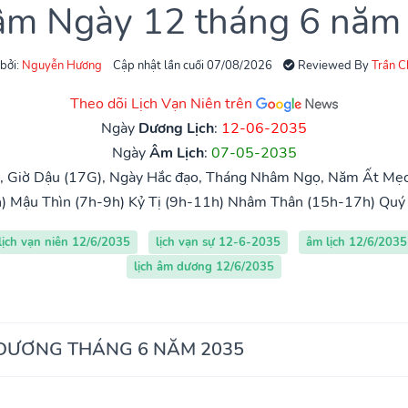
 âm Ngày 12 tháng 6 năm
 bởi:
Nguyễn Hương
Cập nhật lần cuối 07/08/2026
Reviewed By
Trần 
Theo dõi Lịch Vạn Niên trên
Ngày
Dương Lịch
:
12-06-2035
Ngày
Âm Lịch
:
07-05-2035
, Giờ Dậu (17G), Ngày Hắc đạo, Tháng Nhâm Ngọ, Năm Ất Mẹ
)
Mậu Thìn (7h-9h)
Kỷ Tị (9h-11h)
Nhâm Thân (15h-17h)
Quý
lịch vạn niên 12/6/2035
lịch vạn sự 12-6-2035
âm lịch 12/6/2035
lịch âm dương 12/6/2035
 DƯƠNG THÁNG 6 NĂM 2035