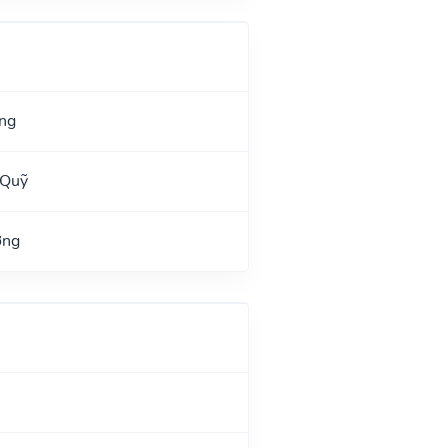
ng
 Quỹ
ờng