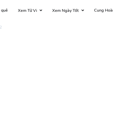
 quẻ
Cung Hoà
Xem Tử Vi
Xem Ngày Tốt
2