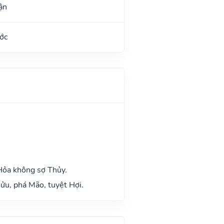
ận
ớc
Hỏa không sợ Thủy.
ửu, phá Mão, tuyệt Hợi.