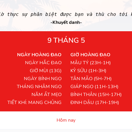
iờ thực sự phân biệt được bạn và thù cho tới 
-Khuyết danh-
9 THÁNG 5
NGÀY HOÀNG ĐẠO
GIỜ HOÀNG ĐẠO
NGÀY HẮC ĐẠO
MẬU TÝ (23H-1H)
GIỜ MÙI (13G)
KỶ SỬU (1H-3H)
NGÀY BÍNH NGỌ
TÂN MÃO (5H-7H)
THÁNG NHÂM NGỌ
GIÁP NGỌ (11H-13H)
NĂM ẤT MẸO
BÍNH THÂN (15H-17H)
TIẾT KHÍ: MANG CHỦNG
ĐINH DẬU (17H-19H)
Hôm nay