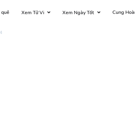
 quẻ
Cung Hoà
Xem Tử Vi
Xem Ngày Tốt
4