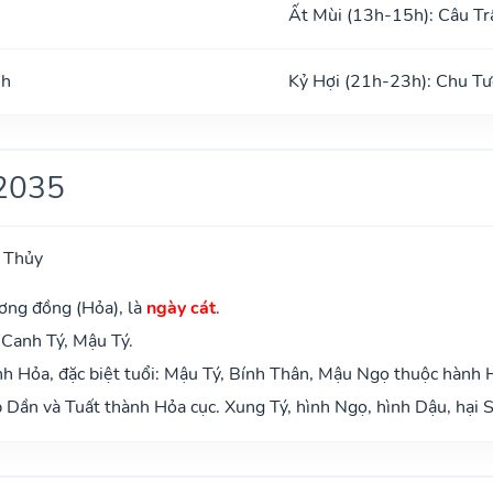
Ất Mùi (13h-15h): Câu Tr
nh
Kỷ Hợi (21h-23h): Chu Tư
2035
 Thủy
ơng đồng (Hỏa), là
ngày cát
.
 Canh Tý, Mậu Tý.
h Hỏa, đặc biệt tuổi: Mậu Tý, Bính Thân, Mậu Ngọ thuộc hành 
Dần và Tuất thành Hỏa cục. Xung Tý, hình Ngọ, hình Dậu, hại S