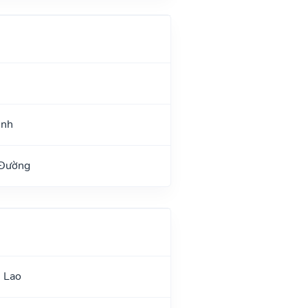
ệnh
 Đường
 Lao