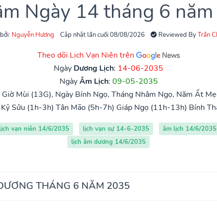
 âm Ngày 14 tháng 6 năm
 bởi:
Nguyễn Hương
Cập nhật lần cuối 08/08/2026
Reviewed By
Trần 
Theo dõi Lịch Vạn Niên trên
Ngày
Dương Lịch
:
14-06-2035
Ngày
Âm Lịch
:
09-05-2035
, Giờ Mùi (13G), Ngày Bính Ngọ, Tháng Nhâm Ngọ, Năm Ất Mẹ
Kỷ Sửu (1h-3h)
Tân Mão (5h-7h)
Giáp Ngọ (11h-13h)
Bính Th
lịch vạn niên 14/6/2035
lịch vạn sự 14-6-2035
âm lịch 14/6/2035
lịch âm dương 14/6/2035
 DƯƠNG THÁNG 6 NĂM 2035