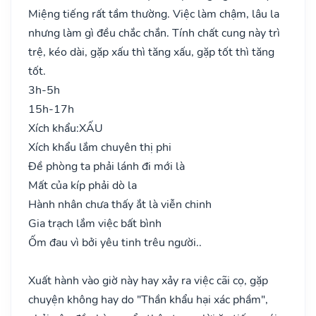
Miệng tiếng rất tầm thường. Việc làm chậm, lâu la
nhưng làm gì đều chắc chắn. Tính chất cung này trì
trệ, kéo dài, gặp xấu thì tăng xấu, gặp tốt thì tăng
tốt.
3h-5h
15h-17h
Xích khẩu:
XẤU
Xích khẩu lắm chuyên thị phi
Đề phòng ta phải lánh đi mới là
Mất của kíp phải dò la
Hành nhân chưa thấy ắt là viễn chinh
Gia trạch lắm việc bất bình
Ốm đau vì bởi yêu tinh trêu người..
Xuất hành vào giờ này hay xảy ra việc cãi cọ, gặp
chuyện không hay do "Thần khẩu hại xác phầm",