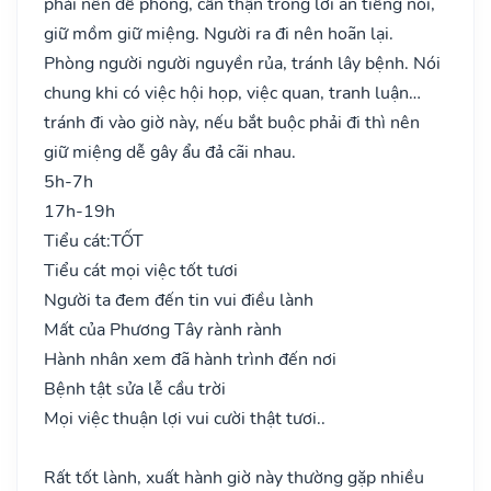
phải nên đề phòng, cẩn thận trong lời ăn tiếng nói,
giữ mồm giữ miệng. Người ra đi nên hoãn lại.
Phòng người người nguyền rủa, tránh lây bệnh. Nói
chung khi có việc hội họp, việc quan, tranh luận…
tránh đi vào giờ này, nếu bắt buộc phải đi thì nên
giữ miệng dễ gây ẩu đả cãi nhau.
5h-7h
17h-19h
Tiểu cát:
TỐT
Tiểu cát mọi việc tốt tươi
Người ta đem đến tin vui điều lành
Mất của Phương Tây rành rành
Hành nhân xem đã hành trình đến nơi
Bệnh tật sửa lễ cầu trời
Mọi việc thuận lợi vui cười thật tươi..
Rất tốt lành, xuất hành giờ này thường gặp nhiều