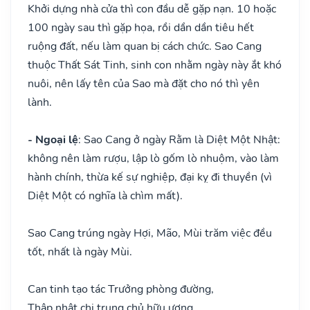
Khởi dựng nhà cửa thì con đầu dễ gặp nạn. 10 hoặc
100 ngày sau thì gặp họa, rồi dần dần tiêu hết
ruộng đất, nếu làm quan bị cách chức. Sao Cang
thuộc Thất Sát Tinh, sinh con nhằm ngày này ắt khó
nuôi, nên lấy tên của Sao mà đặt cho nó thì yên
lành.
- Ngoại lệ
: Sao Cang ở ngày Rằm là Diệt Một Nhật:
không nên làm rượu, lập lò gốm lò nhuộm, vào làm
hành chính, thừa kế sự nghiệp, đại kỵ đi thuyền (vì
Diệt Một có nghĩa là chìm mất).
Sao Cang trúng ngày Hợi, Mão, Mùi trăm việc đều
tốt, nhất là ngày Mùi.
Can tinh tạo tác Trưởng phòng đường,
Thập nhật chi trung chủ hữu ương,