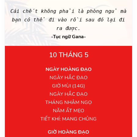
Cái chết không phải là phòng ngủ mà
bạn có thể đi vào rồi sau đó lại đi
ra được.
-Tục ngữ Gana-
10 THÁNG 5
NGÀY HOÀNG ĐẠO
NGÀY HẮC ĐẠO
GIỜ MÙI (14G)
NGÀY HẮC ĐẠO
THÁNG NHÂM NGỌ
NĂM ẤT MẸO
TIẾT KHÍ: MANG CHỦNG
GIỜ HOÀNG ĐẠO