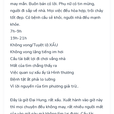
may mắn. Buôn bán có lời. Phụ nữ có tin mừng,
người đi sắp về nhà. Mọi việc đều hòa hợp, trôi chảy
tốt đẹp. Có bệnh cầu sẽ khỏi, người nhà đều mạnh
khỏe.
7h-9h
19h-21h
Không vong/Tuyệt lộ:
XẤU
Không vong lặng tiếng im hơi
Cầu tài bất lợi đi chơi vắng nhà
Mất của tìm chẳng thấy ra
Việc quan sự xấu ấy là Hình thương
Bệnh tật ắt phải lo lường
Vì lời nguyền rủa tìm phương giải trừ..
Đây là giờ Đại Hung, rất xấu. Xuất hành vào giờ này
thì mọi chuyện đều không may, rất nhiều người mất
của vào giờ này mà không tìm lại được. Cầu tài