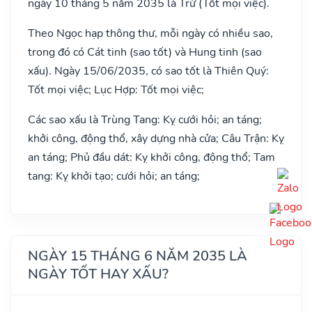
ngày 10 tháng 5 năm 2035 là Trừ (Tốt mọi việc).
Theo Ngọc hạp thông thư, mỗi ngày có nhiều sao,
trong đó có Cát tinh (sao tốt) và Hung tinh (sao
xấu). Ngày 15/06/2035, có sao tốt là Thiên Quý:
Tốt mọi việc; Lục Hợp: Tốt mọi việc;
Các sao xấu là Trùng Tang: Kỵ cưới hỏi; an táng;
khởi công, động thổ, xây dựng nhà cửa; Câu Trận: Kỵ
an táng; Phủ đầu dát: Kỵ khởi công, động thổ; Tam
tang: Kỵ khởi tạo; cưới hỏi; an táng;
NGÀY 15 THÁNG 6 NĂM 2035 LÀ
NGÀY TỐT HAY XẤU?