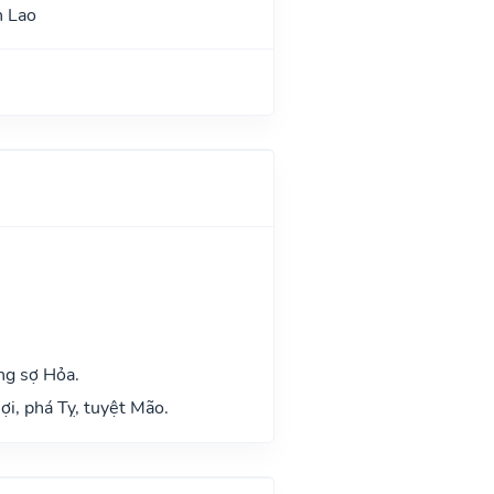
n Lao
ng sợ Hỏa.
ợi, phá Tỵ, tuyệt Mão.