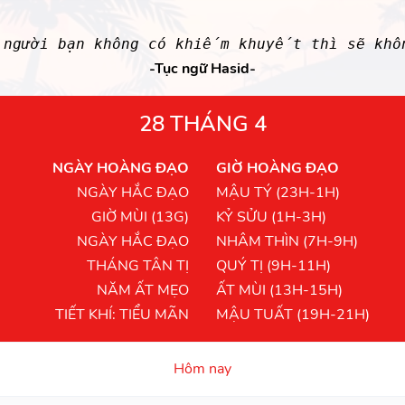
t người bạn không có khiếm khuyết thì sẽ khô
-Tục ngữ Hasid-
28 THÁNG 4
NGÀY HOÀNG ĐẠO
GIỜ HOÀNG ĐẠO
NGÀY HẮC ĐẠO
MẬU TÝ (23H-1H)
GIỜ MÙI (13G)
KỶ SỬU (1H-3H)
NGÀY HẮC ĐẠO
NHÂM THÌN (7H-9H)
THÁNG TÂN TỊ
QUÝ TỊ (9H-11H)
NĂM ẤT MẸO
ẤT MÙI (13H-15H)
TIẾT KHÍ: TIỂU MÃN
MẬU TUẤT (19H-21H)
Hôm nay