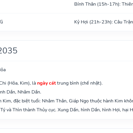
Bính Thân (15h-17h): Thiê
Vũ
Kỷ Hợi (21h-23h): Câu Trận
2035
Hỏa
Chi (Hỏa, Kim), là
ngày cát
trung bình (chế nhật).
anh Dần, Nhâm Dần.
 Kim, đặc biệt tuổi: Nhâm Thân, Giáp Ngọ thuộc hành Kim khô
Tý và Thìn thành Thủy cục. Xung Dần, hình Dần, hình Hợi, hại H