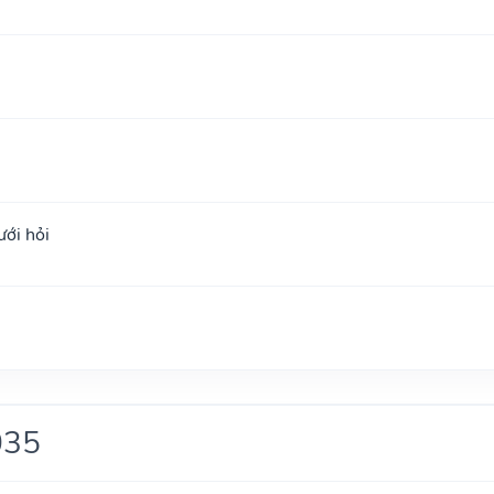
ưới hỏi
035