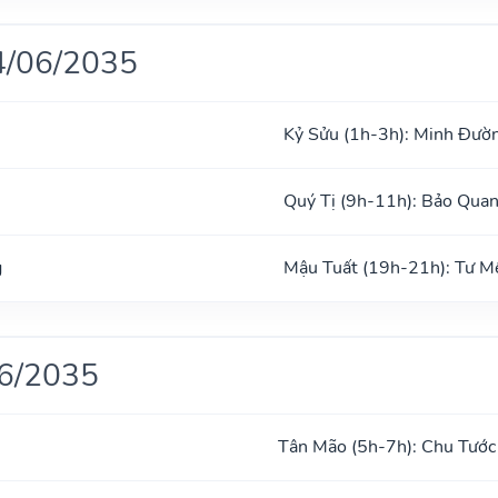
4/06/2035
Kỷ Sửu (1h-3h): Minh Đườ
Quý Tị (9h-11h): Bảo Qua
g
Mậu Tuất (19h-21h): Tư M
06/2035
Tân Mão (5h-7h): Chu Tước