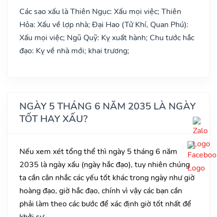
Các sao xấu là Thiên Ngục: Xấu mọi việc; Thiên
Hỏa: Xấu về lợp nhà; Đại Hao (Tử Khí, Quan Phú):
Xấu mọi việc; Ngũ Quỹ: Kỵ xuất hành; Chu tước hắc
đạo: Kỵ về nhà mới; khai trương;
NGÀY 5 THÁNG 6 NĂM 2035 LÀ NGÀY
TỐT HAY XẤU?
Nếu xem xét tổng thể thì ngày 5 tháng 6 năm
2035 là ngày xấu (ngày hắc đạo), tuy nhiên chúng
ta cần cân nhắc các yếu tốt khác trong ngày như giờ
hoàng đạo, giờ hắc đạo, chính vì vậy các bạn cần
phải làm theo các bước để xác định giờ tốt nhất để
khởi sự