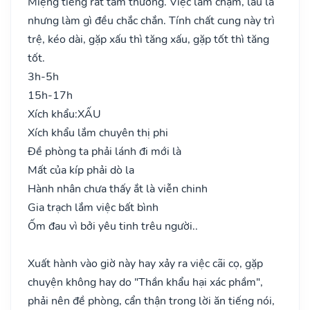
Miệng tiếng rất tầm thường. Việc làm chậm, lâu la
nhưng làm gì đều chắc chắn. Tính chất cung này trì
trệ, kéo dài, gặp xấu thì tăng xấu, gặp tốt thì tăng
tốt.
3h-5h
15h-17h
Xích khẩu:
XẤU
Xích khẩu lắm chuyên thị phi
Đề phòng ta phải lánh đi mới là
Mất của kíp phải dò la
Hành nhân chưa thấy ắt là viễn chinh
Gia trạch lắm việc bất bình
Ốm đau vì bởi yêu tinh trêu người..
Xuất hành vào giờ này hay xảy ra việc cãi cọ, gặp
chuyện không hay do "Thần khẩu hại xác phầm",
phải nên đề phòng, cẩn thận trong lời ăn tiếng nói,