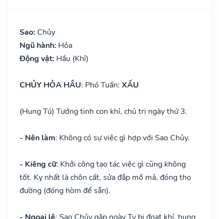
Sao:
Chủy
Ngũ hành:
Hỏa
Động vật:
Hầu (Khỉ)
CHỦY HỎA HẦU
: Phó Tuấn:
XẤU
(Hung Tú) Tướng tinh con khỉ, chủ trị ngày thứ 3.
- Nên làm
: Không có sự việc gì hợp với Sao Chủy.
- Kiêng cữ
: Khởi công tạo tác việc gì cũng không
tốt. Kỵ nhất là chôn cất, sửa đắp mồ mả, đóng thọ
đường (đóng hòm để sẵn).
- Ngoại lệ
: Sao Chủy gặp ngày Tỵ bị đoạt khí, hung