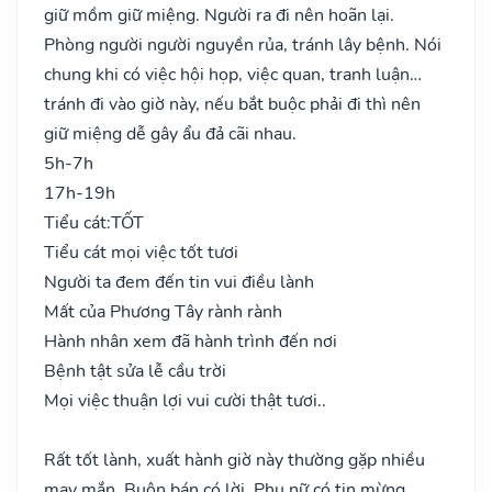
giữ mồm giữ miệng. Người ra đi nên hoãn lại.
Phòng người người nguyền rủa, tránh lây bệnh. Nói
chung khi có việc hội họp, việc quan, tranh luận…
tránh đi vào giờ này, nếu bắt buộc phải đi thì nên
giữ miệng dễ gây ẩu đả cãi nhau.
5h-7h
17h-19h
Tiểu cát:
TỐT
Tiểu cát mọi việc tốt tươi
Người ta đem đến tin vui điều lành
Mất của Phương Tây rành rành
Hành nhân xem đã hành trình đến nơi
Bệnh tật sửa lễ cầu trời
Mọi việc thuận lợi vui cười thật tươi..
Rất tốt lành, xuất hành giờ này thường gặp nhiều
may mắn. Buôn bán có lời. Phụ nữ có tin mừng,