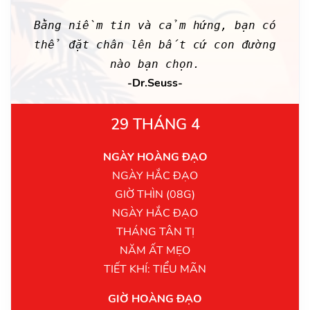
Bằng niềm tin và cảm hứng, bạn có
thể đặt chân lên bất cứ con đường
nào bạn chọn.
-Dr.Seuss-
29 THÁNG 4
NGÀY HOÀNG ĐẠO
NGÀY HẮC ĐẠO
GIỜ THÌN (08G)
NGÀY HẮC ĐẠO
THÁNG TÂN TỊ
NĂM ẤT MẸO
TIẾT KHÍ: TIỂU MÃN
GIỜ HOÀNG ĐẠO