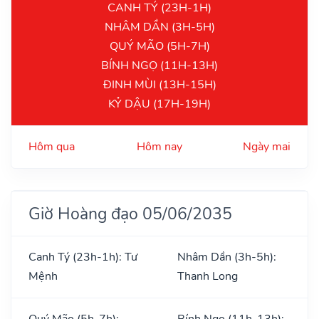
CANH TÝ (23H-1H)
NHÂM DẦN (3H-5H)
QUÝ MÃO (5H-7H)
BÍNH NGỌ (11H-13H)
ĐINH MÙI (13H-15H)
KỶ DẬU (17H-19H)
Hôm qua
Hôm nay
Ngày mai
Giờ Hoàng đạo 05/06/2035
Canh Tý (23h-1h): Tư
Nhâm Dần (3h-5h):
Mệnh
Thanh Long
Quý Mão (5h-7h):
Bính Ngọ (11h-13h):