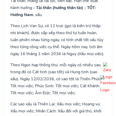
Tài thần, mang lại tài lộc, tiền bạc. Hạn chế xuất
hành hướng
- Tài thần (hướng thần tài) - TỐT:
Hướng Nam
, xấu.
Theo Lịch Vạn Sự, có 12 trực (gọi là kiến trừ thập
nhị khách), được sắp xếp theo thứ tự tuần hoàn,
luân phiên nhau từng ngày, có tính chất tốt xấu tùy
theo từng công việc cụ thể. Ngày hôm nay, lịch âm
ngày 16 tháng 1 năm 2036 là Nguy (Xấu mọi việc).
Theo Ngọc hạp thông thư, mỗi ngày có nhiều sao,
trong đó có Cát tinh (sao tốt) và Hung tinh (sao
xấu). Ngày 12/02/2036, có sao tốt là Thiên Phúc:
Tốt mọi việc; Phúc Sinh: Tốt mọi việc; Cát Khánh:
Tốt mọi việc; Âm Đức: Tốt mọi việc;
Các sao xấu là Thiên Lại: Xấu mọi việc; Hoang vu:
Xấu mọi việc; Nhân Cách: Xấu đối với giá thú, khởi