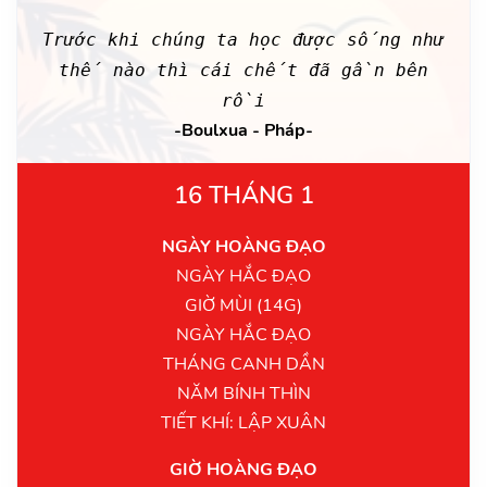
Trước khi chúng ta học được sống như
thế nào thì cái chết đã gần bên
rồi
-Boulxua - Pháp-
16 THÁNG 1
NGÀY HOÀNG ĐẠO
NGÀY HẮC ĐẠO
GIỜ MÙI (14G)
NGÀY HẮC ĐẠO
THÁNG CANH DẦN
NĂM BÍNH THÌN
TIẾT KHÍ: LẬP XUÂN
GIỜ HOÀNG ĐẠO