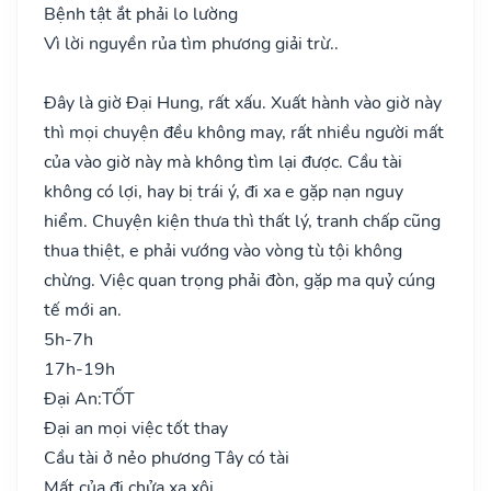
Bệnh tật ắt phải lo lường
Vì lời nguyền rủa tìm phương giải trừ..
Đây là giờ Đại Hung, rất xấu. Xuất hành vào giờ này
thì mọi chuyện đều không may, rất nhiều người mất
của vào giờ này mà không tìm lại được. Cầu tài
không có lợi, hay bị trái ý, đi xa e gặp nạn nguy
hiểm. Chuyện kiện thưa thì thất lý, tranh chấp cũng
thua thiệt, e phải vướng vào vòng tù tội không
chừng. Việc quan trọng phải đòn, gặp ma quỷ cúng
tế mới an.
5h-7h
17h-19h
Đại An:
TỐT
Đại an mọi việc tốt thay
Cầu tài ở nẻo phương Tây có tài
Mất của đi chửa xa xôi