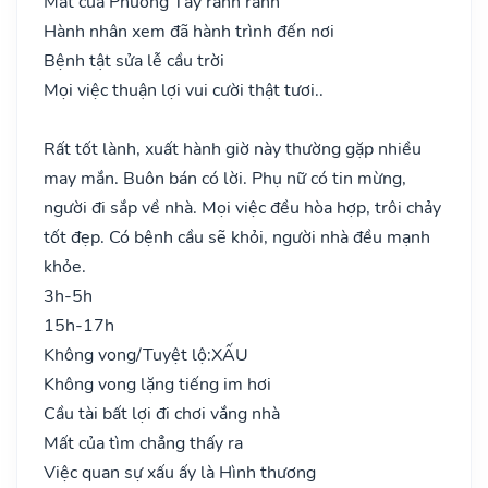
Mất của Phương Tây rành rành
Hành nhân xem đã hành trình đến nơi
Bệnh tật sửa lễ cầu trời
Mọi việc thuận lợi vui cười thật tươi..
Rất tốt lành, xuất hành giờ này thường gặp nhiều
may mắn. Buôn bán có lời. Phụ nữ có tin mừng,
người đi sắp về nhà. Mọi việc đều hòa hợp, trôi chảy
tốt đẹp. Có bệnh cầu sẽ khỏi, người nhà đều mạnh
khỏe.
3h-5h
15h-17h
Không vong/Tuyệt lộ:
XẤU
Không vong lặng tiếng im hơi
Cầu tài bất lợi đi chơi vắng nhà
Mất của tìm chẳng thấy ra
Việc quan sự xấu ấy là Hình thương