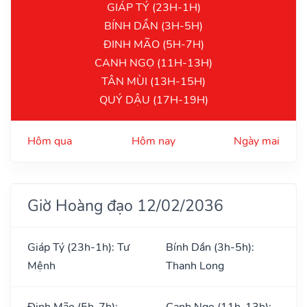
GIÁP TÝ (23H-1H)
BÍNH DẦN (3H-5H)
ĐINH MÃO (5H-7H)
CANH NGỌ (11H-13H)
TÂN MÙI (13H-15H)
QUÝ DẬU (17H-19H)
Hôm qua
Hôm nay
Ngày mai
Giờ Hoàng đạo 12/02/2036
Giáp Tý (23h-1h): Tư
Bính Dần (3h-5h):
Mệnh
Thanh Long
Đinh Mão (5h-7h):
Canh Ngọ (11h-13h):