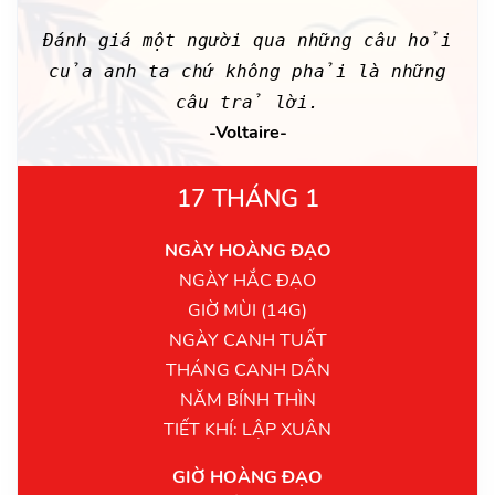
Đánh giá một người qua những câu hỏi
của anh ta chứ không phải là những
câu trả lời.
-Voltaire-
17 THÁNG 1
NGÀY HOÀNG ĐẠO
NGÀY HẮC ĐẠO
GIỜ MÙI (14G)
NGÀY CANH TUẤT
THÁNG CANH DẦN
NĂM BÍNH THÌN
TIẾT KHÍ: LẬP XUÂN
GIỜ HOÀNG ĐẠO