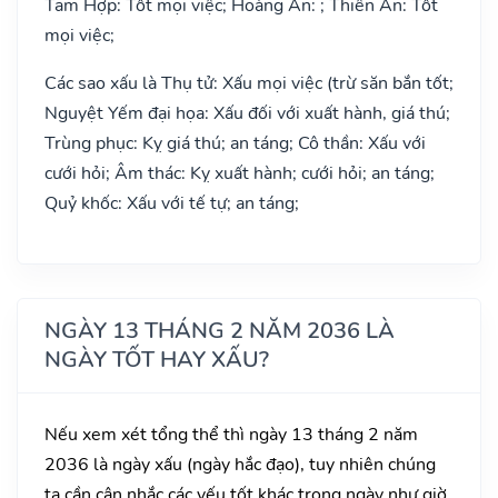
Tam Hợp: Tốt mọi việc; Hoàng Ân: ; Thiên Ân: Tốt
mọi việc;
Các sao xấu là Thụ tử: Xấu mọi việc (trừ săn bắn tốt;
Nguyệt Yếm đại họa: Xấu đối với xuất hành, giá thú;
Trùng phục: Kỵ giá thú; an táng; Cô thần: Xấu với
cưới hỏi; Âm thác: Kỵ xuất hành; cưới hỏi; an táng;
Quỷ khốc: Xấu với tế tự; an táng;
NGÀY 13 THÁNG 2 NĂM 2036 LÀ
NGÀY TỐT HAY XẤU?
Nếu xem xét tổng thể thì ngày 13 tháng 2 năm
2036 là ngày xấu (ngày hắc đạo), tuy nhiên chúng
ta cần cân nhắc các yếu tốt khác trong ngày như giờ