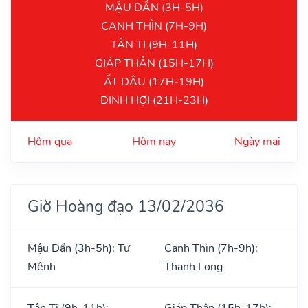
MẬU DẦN (3H-5H)
CANH THÌN (7H-9H)
TÂN TỊ (9H-11H)
GIÁP THÂN (15H-17H)
ẤT DẬU (17H-19H)
ĐINH HỢI (21H-23H)
Hôm qua
Hôm nay
Ngày mai
Giờ Hoàng đạo 13/02/2036
Mậu Dần (3h-5h): Tư
Canh Thìn (7h-9h):
Mệnh
Thanh Long
Tân Tị (9h-11h):
Giáp Thân (15h-17h):