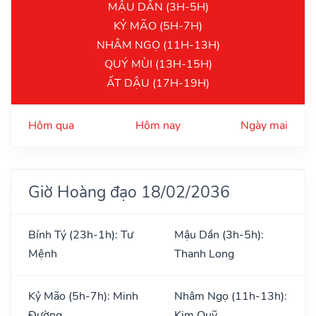
MẬU DẦN (3H-5H)
KỶ MÃO (5H-7H)
NHÂM NGỌ (11H-13H)
QUÝ MÙI (13H-15H)
ẤT DẬU (17H-19H)
Hôm qua
Hôm nay
Ngày mai
Giờ Hoàng đạo 18/02/2036
Bính Tý (23h-1h): Tư
Mậu Dần (3h-5h):
Mệnh
Thanh Long
Kỷ Mão (5h-7h): Minh
Nhâm Ngọ (11h-13h):
Đường
Kim Quỹ