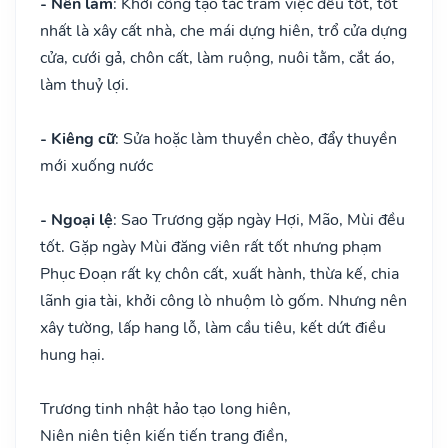
- Nên làm
: Khởi công tạo tác trăm việc đều tốt, tốt
nhất là xây cất nhà, che mái dựng hiên, trổ cửa dựng
cửa, cưới gả, chôn cất, làm ruộng, nuôi tằm, cắt áo,
làm thuỷ lợi.
- Kiêng cữ
: Sửa hoặc làm thuyền chèo, đẩy thuyền
mới xuống nước
- Ngoại lệ
: Sao Trương gặp ngày Hợi, Mão, Mùi đều
tốt. Gặp ngày Mùi đăng viên rất tốt nhưng phạm
Phục Đoạn rất kỵ chôn cất, xuất hành, thừa kế, chia
lãnh gia tài, khởi công lò nhuộm lò gốm. Nhưng nên
xây tường, lấp hang lỗ, làm cầu tiêu, kết dứt điều
hung hại.
Trương tinh nhật hảo tạo long hiên,
Niên niên tiện kiến tiến trang điền,