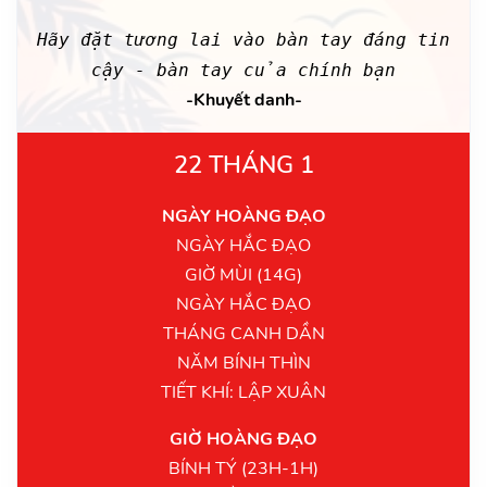
Hãy đặt tương lai vào bàn tay đáng tin
cậy - bàn tay của chính bạn
-Khuyết danh-
22 THÁNG 1
NGÀY HOÀNG ĐẠO
NGÀY HẮC ĐẠO
GIỜ MÙI (14G)
NGÀY HẮC ĐẠO
THÁNG CANH DẦN
NĂM BÍNH THÌN
TIẾT KHÍ: LẬP XUÂN
GIỜ HOÀNG ĐẠO
BÍNH TÝ (23H-1H)