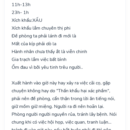
11h-13h
23h- 1h
Xích khẩu:
XẤU
Xích khẩu lắm chuyên thị phi
Đề phòng ta phải lánh đi mới là
Mất của kíp phải dò la
Hành nhân chưa thấy ắt là viễn chinh
Gia trạch lắm việc bất bình
Ốm đau vì bởi yêu tinh trêu người..
Xuất hành vào giờ này hay xảy ra việc cãi cọ, gặp
chuyện không hay do "Thần khẩu hại xác phầm",
phải nên đề phòng, cẩn thận trong lời ăn tiếng nói,
giữ mồm giữ miệng. Người ra đi nên hoãn lại.
Phòng người người nguyền rủa, tránh lây bệnh. Nói
chung khi có việc hội họp, việc quan, tranh luận…
tránh đi vào giờ này, nếu bắt buộc phải đi thì nên