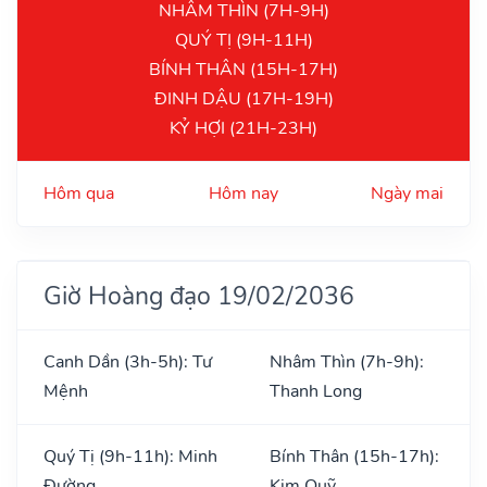
NHÂM THÌN (7H-9H)
QUÝ TỊ (9H-11H)
BÍNH THÂN (15H-17H)
ĐINH DẬU (17H-19H)
KỶ HỢI (21H-23H)
Hôm qua
Hôm nay
Ngày mai
Giờ Hoàng đạo 19/02/2036
Canh Dần (3h-5h): Tư
Nhâm Thìn (7h-9h):
Mệnh
Thanh Long
Quý Tị (9h-11h): Minh
Bính Thân (15h-17h):
Đường
Kim Quỹ