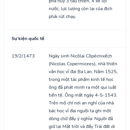
phá huỷ 3 tàu chiến, 4 xe lội
nước, lực lượng còn lại của địch
phải rút chạy.
Sự kiện quốc tế
19/2/1473
Ngày sinh Nicôlai Côpécnixếch
(Nicolas Copermicees), nhà thiên
vǎn học vĩ đại Ba Lan. Nǎm 1525,
trong một tác phẩm kinh tế học
ông đã phát minh ra một qui luật
tiền tệ. Ông mất ngày 4-5-1543.
Trên mộ chí nơi an nghỉ của nhà
bác học vĩ đại người ta ghi một
dòng chữ đầy ý nghĩa: Người đã
giữ lại Mặt trời và đẩy Trái đất di