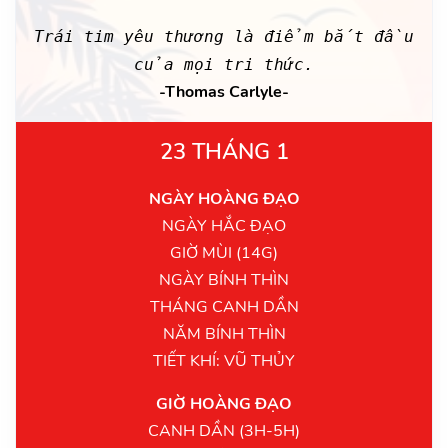
Trái tim yêu thương là điểm bắt đầu
của mọi tri thức.
-Thomas Carlyle-
23 THÁNG 1
NGÀY HOÀNG ĐẠO
NGÀY HẮC ĐẠO
GIỜ MÙI (14G)
NGÀY BÍNH THÌN
THÁNG CANH DẦN
NĂM BÍNH THÌN
TIẾT KHÍ: VŨ THỦY
GIỜ HOÀNG ĐẠO
CANH DẦN (3H-5H)