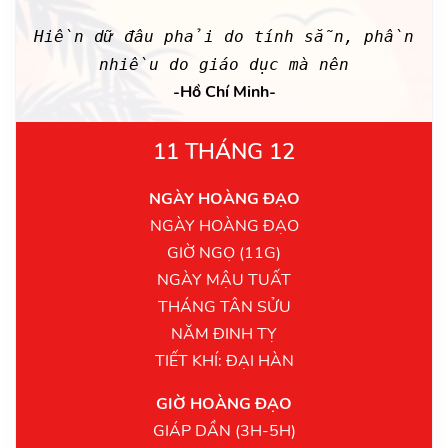
Hiền dữ đâu phải do tính sẵn, phần
nhiều do giáo dục mà nên
-Hồ Chí Minh-
11 THÁNG 12
NGÀY HOÀNG ĐẠO
NGÀY HOÀNG ĐẠO
GIỜ NGỌ (11G)
NGÀY MẬU TUẤT
THÁNG TÂN SỬU
NĂM ĐINH TỴ
TIẾT KHÍ: ĐẠI HÀN
GIỜ HOÀNG ĐẠO
GIÁP DẦN (3H-5H)