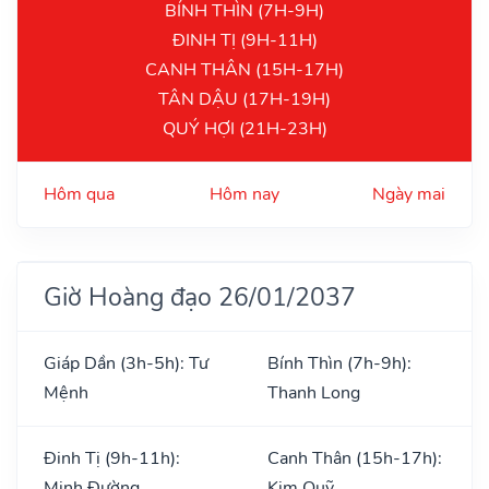
BÍNH THÌN (7H-9H)
ĐINH TỊ (9H-11H)
CANH THÂN (15H-17H)
TÂN DẬU (17H-19H)
QUÝ HỢI (21H-23H)
Hôm qua
Hôm nay
Ngày mai
Giờ Hoàng đạo 26/01/2037
Giáp Dần (3h-5h): Tư
Bính Thìn (7h-9h):
Mệnh
Thanh Long
Đinh Tị (9h-11h):
Canh Thân (15h-17h):
Minh Đường
Kim Quỹ