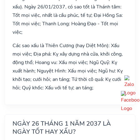
xấu). Ngày 26/01/2037, có sao tốt là Thánh tâm:
Tốt mọi việc, nhất là cầu phúc, tế tự; Đại Hồng Sa:
Tốt mọi việc; Thanh Long: Hoàng Đạo - Tốt mọi
việc;
Các sao xấu là Thiên Cương (hay Diệt Môn): Xấu
mọi việc; Địa phá: Kỵ xây dựng nhà cửa, khởi công,
động thổ; Hoang vu: Xấu mọi việc; Ngũ Quỹ: Kỵ
xuất hành; Nguyệt Hình: Xấu mọi việc; Ngũ hư: Kỵ
khởi tạo; cưới hỏi; an táng; Tứ thời cô quả: Kỵ cưới
hỏi; Quỷ khốc: Xấu với tế tự; an táng;
NGÀY 26 THÁNG 1 NĂM 2037 LÀ
NGÀY TỐT HAY XẤU?