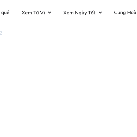
 quẻ
Cung Hoà
Xem Tử Vi
Xem Ngày Tốt
2