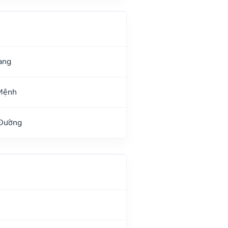
ang
Mệnh
 Đường