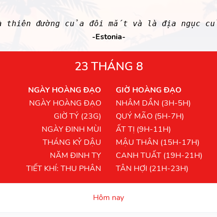
là thiên đường của đôi mắt và là địa ngục c
-Estonia-
23 THÁNG 8
NGÀY HOÀNG ĐẠO
GIỜ HOÀNG ĐẠO
NGÀY HOÀNG ĐẠO
NHÂM DẦN (3H-5H)
GIỜ TÝ (23G)
QUÝ MÃO (5H-7H)
NGÀY ĐINH MÙI
ẤT TỊ (9H-11H)
THÁNG KỶ DẬU
MẬU THÂN (15H-17H)
NĂM ĐINH TỴ
CANH TUẤT (19H-21H)
TIẾT KHÍ: THU PHÂN
TÂN HỢI (21H-23H)
Hôm nay