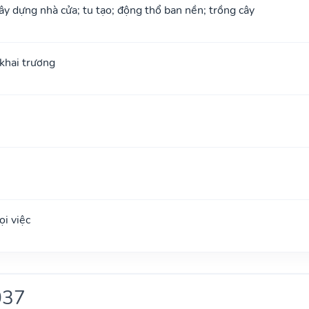
xây dựng nhà cửa; tu tạo; động thổ ban nền; trồng cây
; khai trương
i việc
037