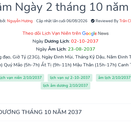
 âm Ngày 2 tháng 10 năm
 bởi:
Nguyễn Hương
Cập nhật lần cuối 06/08/2026
Reviewed By
Trần 
Theo dõi Lịch Vạn Niên trên
Ngày
Dương Lịch
:
02-10-2037
Ngày
Âm Lịch
:
23-08-2037
 đạo, Giờ Tý (23G), Ngày Đinh Mùi, Tháng Kỷ Dậu, Năm Đinh T
h)
Quý Mão (5h-7h)
Ất Tị (9h-11h)
Mậu Thân (15h-17h)
Canh 
lịch vạn niên 2/10/2037
lịch vạn sự 2-10-2037
âm lịch 2/10/2037
lịch âm dương 2/10/2037
 DƯƠNG THÁNG 10 NĂM 2037