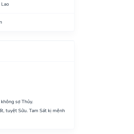
 Lao
n
 không sợ Thủy.
ất, tuyệt Sửu. Tam Sát kị mệnh