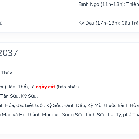
Bính Ngọ (11h-13h): Thiên
ũ
Kỷ Dậu (17h-19h): Câu Trậ
2037
 Thủy
i (Hỏa, Thổ), là
ngày cát
(bảo nhật).
 Tân Sửu, Kỷ Sửu.
 Hỏa, đặc biệt tuổi: Kỷ Sửu, Đinh Dậu, Kỷ Mùi thuộc hành Hỏa
Mão và Hợi thành Mộc cục. Xung Sửu, hình Sửu, hại Tý, phá Tu