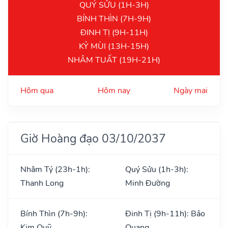
QUÝ SỬU (1H-3H)
BÍNH THÌN (7H-9H)
ĐINH TỊ (9H-11H)
KỶ MÙI (13H-15H)
NHÂM TUẤT (19H-21H)
Hôm qua
Hôm nay
Ngày mai
Giờ Hoàng đạo 03/10/2037
Nhâm Tý (23h-1h):
Quý Sửu (1h-3h):
Thanh Long
Minh Đường
Bính Thìn (7h-9h):
Đinh Tị (9h-11h): Bảo
Kim Quỹ
Quang