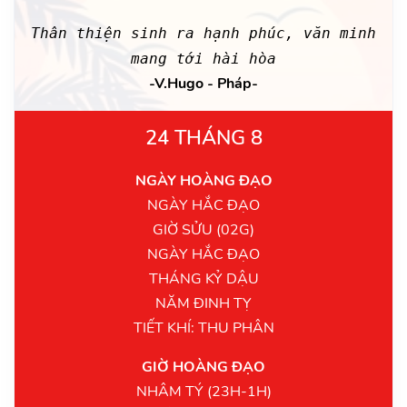
Thân thiện sinh ra hạnh phúc, văn minh
mang tới hài hòa
-V.Hugo - Pháp-
24 THÁNG 8
NGÀY HOÀNG ĐẠO
NGÀY HẮC ĐẠO
GIỜ SỬU (02G)
NGÀY HẮC ĐẠO
THÁNG KỶ DẬU
NĂM ĐINH TỴ
TIẾT KHÍ: THU PHÂN
GIỜ HOÀNG ĐẠO
NHÂM TÝ (23H-1H)