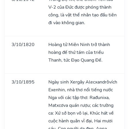
V-2 của Đức được phóng thành
công, là vật thể nhân tạo đầu tiên
đi vào không gian.
3/10/1820
Hoàng tử Miên Ninh trở thành
hoàng đế thứ tám của triều
Thanh, tức Đạo Quang Đế.
3/10/1895
Ngày sinh Xergây Alecxandrôvích
Exenhin, nhà thơ nổi tiếng nước
Nga với các tập thơ: Rađunixa,
Matxcơva quán rượu; các trường
ca: Xứ sở bọn vô lại, Khúc hát về
cuộc hành quân vĩ đại, Hai mươi
sáu, Con người da đen, Anna