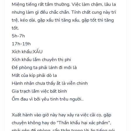
Miệng tiếng rất tầm thường. Việc làm chậm, lâu la
nhưng làm gì đều chắc chắn. Tính chất cung này trì
trệ, kéo dài, gặp xấu thì tăng xấu, gặp tốt thì tăng
tốt.
5h-7h
17h-19h
Xích khẩu:
XẤU
Xích khẩu lắm chuyên thị phi
Đề phòng ta phải lánh đi mới là
Mất của kíp phải dò la
Hành nhân chưa thấy ắt là viễn chinh
Gia trạch lắm việc bất bình
Ốm đau vì bởi yêu tinh trêu người..
Xuất hành vào giờ này hay xảy ra việc cãi cọ, gặp
chuyện không hay do "Thần khẩu hại xác phầm",
phải nên đề phòng, cẩn thận trong lời ăn tiếng nói,