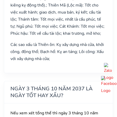
kiêng kỵ động thổ).; Thiên Mã (Lộc mã): Tốt cho
việc xuất hành; giao dịch, mua bán, ký kết; cầu tài
lộc; Thánh tâm: Tốt mọi việc, nhất là cầu phúc, tế
tự; Ngũ phú: Tốt mọi việc; Cát Khánh: Tốt mọi việc;
Phúc hậu: Tốt về cầu tài lộc; khai trương, mở kho;
Các sao xấu là Thiên ôn: Kỵ xây dựng nhà cửa, khởi
công, động thổ; Bạch hổ: Kỵ an táng; Lôi công: Xấu
với xây dựng nhà cửa;
NGÀY 3 THÁNG 10 NĂM 2037 LÀ
NGÀY TỐT HAY XẤU?
Nếu xem xét tổng thể thì ngày 3 tháng 10 năm