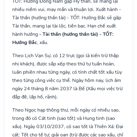
TỐT: Hướng Đông Nam gặp Hỷ thần, sẽ mang lại
nhiều niềm vui, may mắn và thuận lợi. Xuất hành -
Tài thần (hướng thần tài) - TỐT: Hướng Bắc sẽ gặp
Tài thần, mang lại tài lộc, tiền bạc. Hạn chế xuất
hành hướng
- Tài thần (hướng thần tài) - TỐT:
Hướng Bắc
, xấu.
Theo Lịch Vạn Sự, có 12 trực (gọi là kiến trừ thập
nhị khách), được sắp xếp theo thứ tự tuần hoàn,
luân phiên nhau từng ngày, có tính chất tốt xấu tùy
theo từng công việc cụ thể. Ngày hôm nay, lịch âm
ngày 24 tháng 8 năm 2037 là Bế (Xấu mọi việc trừ
đắp đê, lấp hố, rãnh).
Theo Ngọc hạp thông thư, mỗi ngày có nhiều sao,
trong đó có Cát tinh (sao tốt) và Hung tinh (sao
xấu). Ngày 03/10/2037, có sao tốt là Thiên Xá: Đại
cát: Tốt cho tế tự; giải oan (trừ được các sao xấu, chỉ