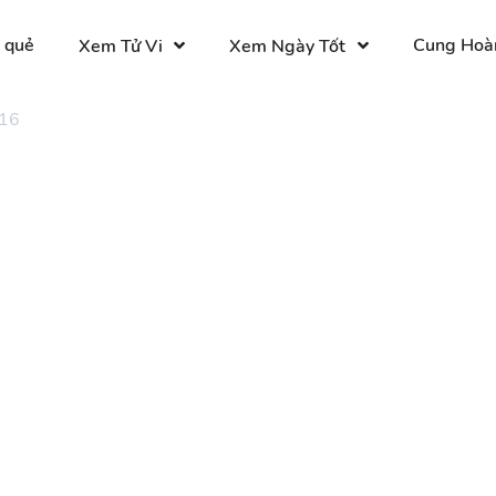
 quẻ
Cung Hoà
Xem Tử Vi
Xem Ngày Tốt
 16