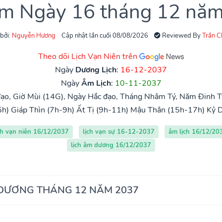
âm Ngày 16 tháng 12 nă
 bởi:
Nguyễn Hương
Cập nhật lần cuối 08/08/2026
Reviewed By
Trần 
Theo dõi Lịch Vạn Niên trên
Ngày
Dương Lịch
:
16-12-2037
Ngày
Âm Lịch
:
10-11-2037
ạo, Giờ Mùi (14G), Ngày Hắc đạo, Tháng Nhâm Tý, Năm Đinh Tỵ
5h)
Giáp Thìn (7h-9h)
Ất Tị (9h-11h)
Mậu Thân (15h-17h)
Kỷ 
ch vạn niên 16/12/2037
lịch vạn sự 16-12-2037
âm lịch 16/12/20
lịch âm dương 16/12/2037
 DƯƠNG THÁNG 12 NĂM 2037