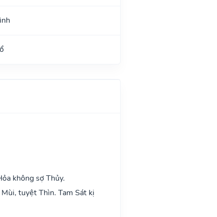
ình
ổ
Hỏa không sợ Thủy.
Mùi, tuyệt Thìn. Tam Sát kị