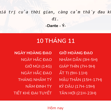
giá trị của thời gian, càng cảm thấy đau 
đi.
-Dante - Ý-
10 THÁNG 11
NGÀY HOÀNG ĐẠO
GIỜ HOÀNG ĐẠO
NGÀY HẮC ĐẠO
NHÂM DẦN (3H-5H)
GIỜ MÙI (14G)
GIÁP THÌN (7H-9H)
NGÀY HẮC ĐẠO
ẤT TỊ (9H-11H)
THÁNG NHÂM TÝ
MẬU THÂN (15H-17H)
NĂM ĐINH TỴ
KỶ DẬU (17H-19H)
TIẾT KHÍ: ĐẠI TUYẾT
TÂN HỢI (21H-23H)
Hôm nay