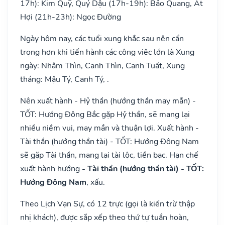
17h): Kim Quỹ, Quý Dậu (17h-19h): Bảo Quang, Ất
Hợi (21h-23h): Ngọc Đường
Ngày hôm nay, các tuổi xung khắc sau nên cẩn
trọng hơn khi tiến hành các công việc lớn là Xung
ngày: Nhâm Thìn, Canh Thìn, Canh Tuất, Xung
tháng: Mậu Tý, Canh Tý, .
Nên xuất hành - Hỷ thần (hướng thần may mắn) -
TỐT: Hướng Đông Bắc gặp Hỷ thần, sẽ mang lại
nhiều niềm vui, may mắn và thuận lợi. Xuất hành -
Tài thần (hướng thần tài) - TỐT: Hướng Đông Nam
sẽ gặp Tài thần, mang lại tài lộc, tiền bạc. Hạn chế
xuất hành hướng
- Tài thần (hướng thần tài) - TỐT:
Hướng Đông Nam
, xấu.
Theo Lịch Vạn Sự, có 12 trực (gọi là kiến trừ thập
nhị khách), được sắp xếp theo thứ tự tuần hoàn,