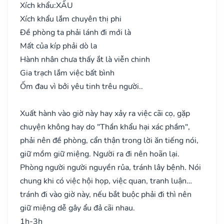
Xích khẩu:
XẤU
Xích khẩu lắm chuyên thị phi
Đề phòng ta phải lánh đi mới là
Mất của kíp phải dò la
Hành nhân chưa thấy ắt là viễn chinh
Gia trạch lắm việc bất bình
Ốm đau vì bởi yêu tinh trêu người..
Xuất hành vào giờ này hay xảy ra việc cãi cọ, gặp
chuyện không hay do "Thần khẩu hại xác phầm",
phải nên đề phòng, cẩn thận trong lời ăn tiếng nói,
giữ mồm giữ miệng. Người ra đi nên hoãn lại.
Phòng người người nguyền rủa, tránh lây bệnh. Nói
chung khi có việc hội họp, việc quan, tranh luận…
tránh đi vào giờ này, nếu bắt buộc phải đi thì nên
giữ miệng dễ gây ẩu đả cãi nhau.
1h-3h