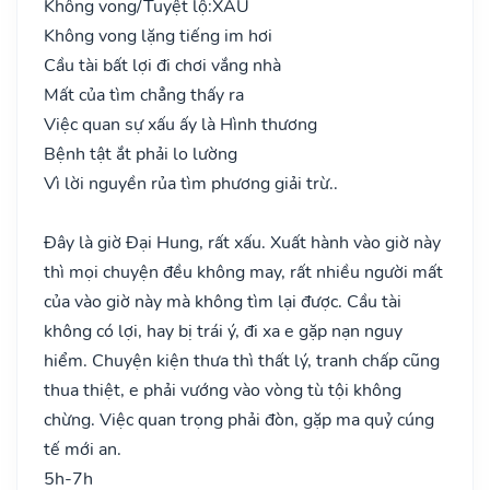
Không vong/Tuyệt lộ:
XẤU
Không vong lặng tiếng im hơi
Cầu tài bất lợi đi chơi vắng nhà
Mất của tìm chẳng thấy ra
Việc quan sự xấu ấy là Hình thương
Bệnh tật ắt phải lo lường
Vì lời nguyền rủa tìm phương giải trừ..
Đây là giờ Đại Hung, rất xấu. Xuất hành vào giờ này
thì mọi chuyện đều không may, rất nhiều người mất
của vào giờ này mà không tìm lại được. Cầu tài
không có lợi, hay bị trái ý, đi xa e gặp nạn nguy
hiểm. Chuyện kiện thưa thì thất lý, tranh chấp cũng
thua thiệt, e phải vướng vào vòng tù tội không
chừng. Việc quan trọng phải đòn, gặp ma quỷ cúng
tế mới an.
5h-7h