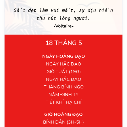
Sắc đẹp làm vui mắt, sự dịu hiền
thu hút lòng người.
-Voltaire-
18 THÁNG 5
NGÀY HOÀNG ĐẠO
NGÀY HẮC ĐẠO
GIỜ TUẤT (19G)
NGÀY HẮC ĐẠO
THÁNG BÍNH NGỌ
NĂM ĐINH TỴ
TIẾT KHÍ: HẠ CHÍ
GIỜ HOÀNG ĐẠO
BÍNH DẦN (3H-5H)