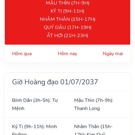
MẬU THÌN (7H-9H)
KỶ TỊ (9H-11H)
NHÂM THÂN (15H-17H)
QUÝ DẬU (17H-19H)
ẤT HỢI (21H-23H)
Hôm qua
Hôm nay
Ngày mai
Giờ Hoàng đạo 01/07/2037
Bính Dần (3h-5h): Tư
Mậu Thìn (7h-9h):
Mệnh
Thanh Long
Kỷ Tị (9h-11h): Minh
Nhâm Thân (15h-
Đường
17h): Kim Quỹ