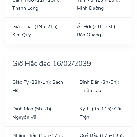
Thanh Long
Minh Đường
Giáp Tuất (19h-21h):
Ất Hợi (21h-23h):
Kim Quỹ
Bảo Quang
Giờ Hắc đạo 16/02/2039
Giáp Tý (23h-1h): Bạch
Bính Dần (3h-5h):
Hổ
Thiên Lao
Đinh Mão (5h-7h):
Kỷ Tị (9h-11h): Câu
Nguyên Vũ
Trận
Nhâm Thân (15h-17h):
Quý Dậu (17h-19h):