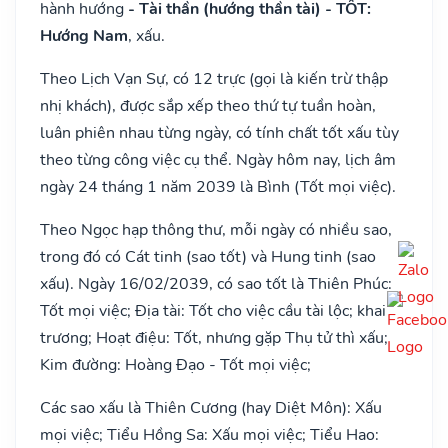
hành hướng
- Tài thần (hướng thần tài) - TỐT:
Hướng Nam
, xấu.
Theo Lịch Vạn Sự, có 12 trực (gọi là kiến trừ thập
nhị khách), được sắp xếp theo thứ tự tuần hoàn,
luân phiên nhau từng ngày, có tính chất tốt xấu tùy
theo từng công việc cụ thể. Ngày hôm nay, lịch âm
ngày 24 tháng 1 năm 2039 là Bình (Tốt mọi việc).
Theo Ngọc hạp thông thư, mỗi ngày có nhiều sao,
trong đó có Cát tinh (sao tốt) và Hung tinh (sao
xấu). Ngày 16/02/2039, có sao tốt là Thiên Phúc:
Tốt mọi việc; Địa tài: Tốt cho việc cầu tài lộc; khai
trương; Hoạt điệu: Tốt, nhưng gặp Thụ tử thì xấu;
Kim đường: Hoàng Đạo - Tốt mọi việc;
Các sao xấu là Thiên Cương (hay Diệt Môn): Xấu
mọi việc; Tiểu Hồng Sa: Xấu mọi việc; Tiểu Hao: