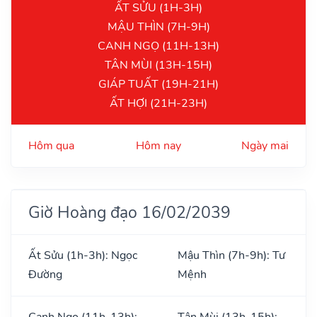
ẤT SỬU (1H-3H)
MẬU THÌN (7H-9H)
CANH NGỌ (11H-13H)
TÂN MÙI (13H-15H)
GIÁP TUẤT (19H-21H)
ẤT HỢI (21H-23H)
Hôm qua
Hôm nay
Ngày mai
Giờ Hoàng đạo 16/02/2039
Ất Sửu (1h-3h): Ngọc
Mậu Thìn (7h-9h): Tư
Đường
Mệnh
Canh Ngọ (11h-13h):
Tân Mùi (13h-15h):