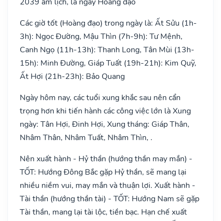
2039 âm lịch, là ngày Hoàng đạo
Các giờ tốt (Hoàng đạo) trong ngày là: Ất Sửu (1h-
3h): Ngọc Đường, Mậu Thìn (7h-9h): Tư Mệnh,
Canh Ngọ (11h-13h): Thanh Long, Tân Mùi (13h-
15h): Minh Đường, Giáp Tuất (19h-21h): Kim Quỹ,
Ất Hợi (21h-23h): Bảo Quang
Ngày hôm nay, các tuổi xung khắc sau nên cẩn
trọng hơn khi tiến hành các công việc lớn là Xung
ngày: Tân Hợi, Đinh Hợi, Xung tháng: Giáp Thân,
Nhâm Thân, Nhâm Tuất, Nhâm Thìn, .
Nên xuất hành - Hỷ thần (hướng thần may mắn) -
TỐT: Hướng Đông Bắc gặp Hỷ thần, sẽ mang lại
nhiều niềm vui, may mắn và thuận lợi. Xuất hành -
Tài thần (hướng thần tài) - TỐT: Hướng Nam sẽ gặp
Tài thần, mang lại tài lộc, tiền bạc. Hạn chế xuất