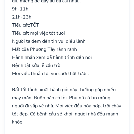
giữ miệng dễ gây ẩu đả cãi nhau.
9h-11h
21h-23h
Tiểu cát:
TỐT
Tiểu cát mọi việc tốt tươi
Người ta đem đến tin vui điều lành
Mất của Phương Tây rành rành
Hành nhân xem đã hành trình đến nơi
Bệnh tật sửa lễ cầu trời
Mọi việc thuận lợi vui cười thật tươi..
Rất tốt lành, xuất hành giờ này thường gặp nhiều
may mắn. Buôn bán có lời. Phụ nữ có tin mừng,
người đi sắp về nhà. Mọi việc đều hòa hợp, trôi chảy
tốt đẹp. Có bệnh cầu sẽ khỏi, người nhà đều mạnh
khỏe.