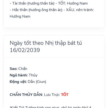
- Tài thần (hướng thần tài) - TỐT: Hướng Nam
- Hắc thần (hướng ông thần ác) - XẤU, nên tránh:
Hướng Nam
Ngày tốt theo Nhị thập bát tú
16/02/2039
Sao:
Chẩn
Ngũ hành:
Thủy
Động vật:
Dẫn (Giun)
CHẨN THỦY DẪN
: Lưu Trực:
TỐT
(Kiết Tú) Tướng tinh con giun, chủ trị ngày thứ 4.