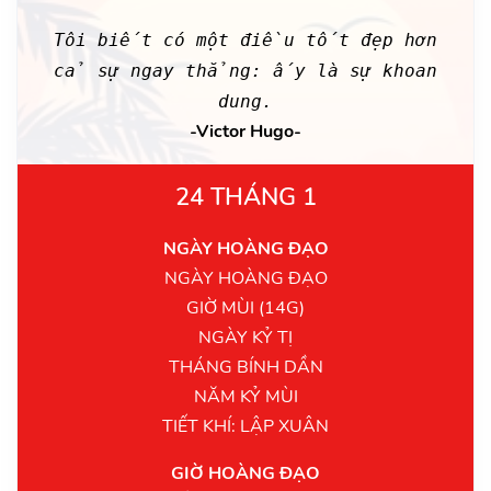
Tôi biết có một điều tốt đẹp hơn
cả sự ngay thẳng: ấy là sự khoan
dung.
-Victor Hugo-
24 THÁNG 1
NGÀY HOÀNG ĐẠO
NGÀY HOÀNG ĐẠO
GIỜ MÙI (14G)
NGÀY KỶ TỊ
THÁNG BÍNH DẦN
NĂM KỶ MÙI
TIẾT KHÍ: LẬP XUÂN
GIỜ HOÀNG ĐẠO