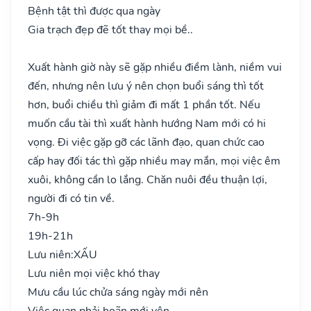
Bệnh tật thì được qua ngày
Gia trạch đẹp đẽ tốt thay mọi bề..
Xuất hành giờ này sẽ gặp nhiều điềm lành, niềm vui
đến, nhưng nên lưu ý nên chọn buổi sáng thì tốt
hơn, buổi chiều thì giảm đi mất 1 phần tốt. Nếu
muốn cầu tài thì xuất hành hướng Nam mới có hi
vọng. Đi việc gặp gỡ các lãnh đạo, quan chức cao
cấp hay đối tác thì gặp nhiều may mắn, mọi việc êm
xuôi, không cần lo lắng. Chăn nuôi đều thuận lợi,
người đi có tin về.
7h-9h
19h-21h
Lưu niên:
XẤU
Lưu niên mọi việc khó thay
Mưu cầu lúc chửa sáng ngày mới nên
Việc quan phải hoãn mới yên