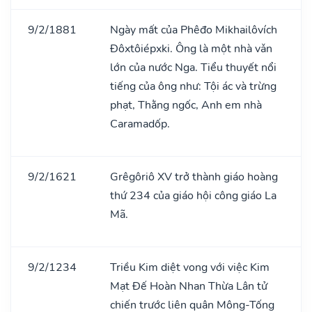
9/2/1881
Ngày mất của Phêđo Mikhailôvích
Đôxtôiépxki. Ông là một nhà vǎn
lớn của nước Nga. Tiểu thuyết nổi
tiếng của ông như: Tội ác và trừng
phạt, Thằng ngốc, Anh em nhà
Caramadốp.
9/2/1621
Grêgôriô XV trở thành giáo hoàng
thứ 234 của giáo hội công giáo La
Mã.
9/2/1234
Triều Kim diệt vong với việc Kim
Mạt Đế Hoàn Nhan Thừa Lân tử
chiến trước liên quân Mông-Tống