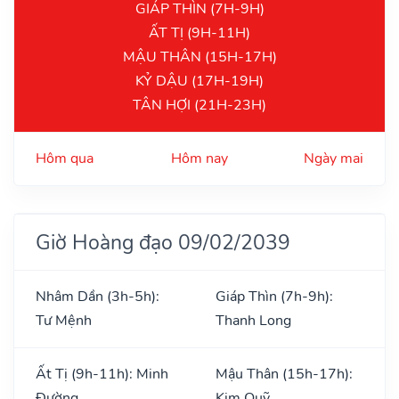
GIÁP THÌN (7H-9H)
ẤT TỊ (9H-11H)
MẬU THÂN (15H-17H)
KỶ DẬU (17H-19H)
TÂN HỢI (21H-23H)
Hôm qua
Hôm nay
Ngày mai
Giờ Hoàng đạo 09/02/2039
Nhâm Dần (3h-5h):
Giáp Thìn (7h-9h):
Tư Mệnh
Thanh Long
Ất Tị (9h-11h): Minh
Mậu Thân (15h-17h):
Đường
Kim Quỹ