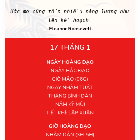
Ước mơ cũng tốn nhiều năng lượng như
lên kế hoạch.
-Eleanor Roosevelt-
17 THÁNG 1
NGÀY HOÀNG ĐẠO
NGÀY HẮC ĐẠO
GIỜ MÃO (06G)
NGÀY NHÂM TUẤT
THÁNG BÍNH DẦN
NĂM KỶ MÙI
TIẾT KHÍ: LẬP XUÂN
GIỜ HOÀNG ĐẠO
NHÂM DẦN (3H-5H)