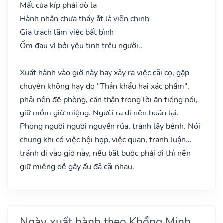
Mất của kíp phải dò la
Hành nhân chưa thấy ắt là viễn chinh
Gia trạch lắm việc bất bình
Ốm đau vì bởi yêu tinh trêu người..
Xuất hành vào giờ này hay xảy ra việc cãi cọ, gặp
chuyện không hay do "Thần khẩu hại xác phầm",
phải nên đề phòng, cẩn thận trong lời ăn tiếng nói,
giữ mồm giữ miệng. Người ra đi nên hoãn lại.
Phòng người người nguyền rủa, tránh lây bệnh. Nói
chung khi có việc hội họp, việc quan, tranh luận…
tránh đi vào giờ này, nếu bắt buộc phải đi thì nên
giữ miệng dễ gây ẩu đả cãi nhau.
Ngày xuất hành theo Khổng Minh