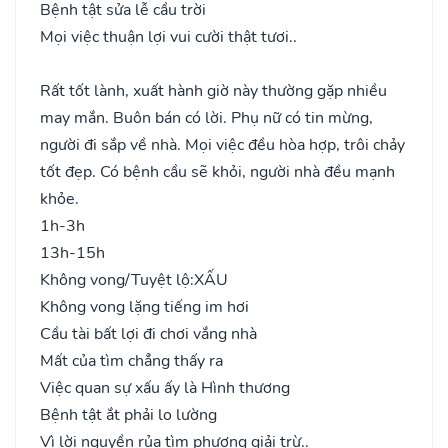
Bệnh tật sửa lễ cầu trời
Mọi việc thuận lợi vui cười thật tươi..
Rất tốt lành, xuất hành giờ này thường gặp nhiều
may mắn. Buôn bán có lời. Phụ nữ có tin mừng,
người đi sắp về nhà. Mọi việc đều hòa hợp, trôi chảy
tốt đẹp. Có bệnh cầu sẽ khỏi, người nhà đều mạnh
khỏe.
1h-3h
13h-15h
Không vong/Tuyệt lộ:
XẤU
Không vong lặng tiếng im hơi
Cầu tài bất lợi đi chơi vắng nhà
Mất của tìm chẳng thấy ra
Việc quan sự xấu ấy là Hình thương
Bệnh tật ắt phải lo lường
Vì lời nguyền rủa tìm phương giải trừ..