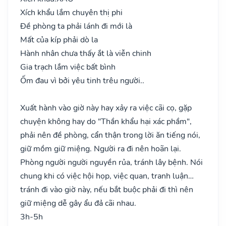
Xích khẩu lắm chuyên thị phi
Đề phòng ta phải lánh đi mới là
Mất của kíp phải dò la
Hành nhân chưa thấy ắt là viễn chinh
Gia trạch lắm việc bất bình
Ốm đau vì bởi yêu tinh trêu người..
Xuất hành vào giờ này hay xảy ra việc cãi cọ, gặp
chuyện không hay do "Thần khẩu hại xác phầm",
phải nên đề phòng, cẩn thận trong lời ăn tiếng nói,
giữ mồm giữ miệng. Người ra đi nên hoãn lại.
Phòng người người nguyền rủa, tránh lây bệnh. Nói
chung khi có việc hội họp, việc quan, tranh luận…
tránh đi vào giờ này, nếu bắt buộc phải đi thì nên
giữ miệng dễ gây ẩu đả cãi nhau.
3h-5h