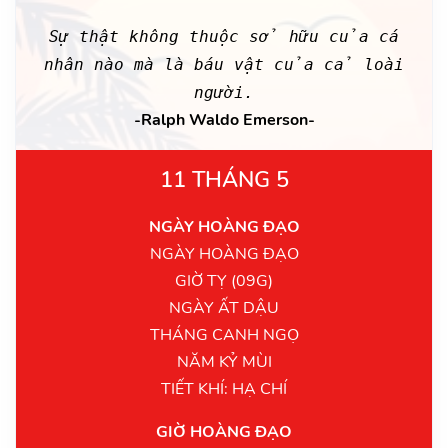
Sự thật không thuộc sở hữu của cá
nhân nào mà là báu vật của cả loài
người.
-Ralph Waldo Emerson-
11 THÁNG 5
NGÀY HOÀNG ĐẠO
NGÀY HOÀNG ĐẠO
GIỜ TỴ (09G)
NGÀY ẤT DẬU
THÁNG CANH NGỌ
NĂM KỶ MÙI
TIẾT KHÍ: HẠ CHÍ
GIỜ HOÀNG ĐẠO