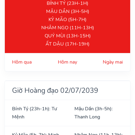
BÍNH TÝ (23H-1H)
MẬU DẦN (3H-5H)
KỶ MÃO (5H-7H)
NHÂM NGỌ (11H-13H)
QUÝ MÙI (13H-15H)
ẤT DẬU (17H-19H)
Hôm qua
Hôm nay
Ngày mai
Giờ Hoàng đạo 02/07/2039
Bính Tý (23h-1h): Tư
Mậu Dần (3h-5h):
Mệnh
Thanh Long
Kỷ Mão (5h-7h): Minh
Nhâm Ngọ (11h-13h):