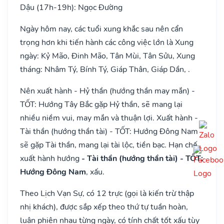
Dậu (17h-19h): Ngọc Đường
Ngày hôm nay, các tuổi xung khắc sau nên cẩn
trọng hơn khi tiến hành các công việc lớn là Xung
ngày: Kỷ Mão, Đinh Mão, Tân Mùi, Tân Sửu, Xung
tháng: Nhâm Tý, Bính Tý, Giáp Thân, Giáp Dần, .
Nên xuất hành - Hỷ thần (hướng thần may mắn) -
TỐT: Hướng Tây Bắc gặp Hỷ thần, sẽ mang lại
nhiều niềm vui, may mắn và thuận lợi. Xuất hành -
Tài thần (hướng thần tài) - TỐT: Hướng Đông Nam
sẽ gặp Tài thần, mang lại tài lộc, tiền bạc. Hạn chế
xuất hành hướng
- Tài thần (hướng thần tài) - TỐT:
Hướng Đông Nam
, xấu.
Theo Lịch Vạn Sự, có 12 trực (gọi là kiến trừ thập
nhị khách), được sắp xếp theo thứ tự tuần hoàn,
luân phiên nhau từng ngày, có tính chất tốt xấu tùy