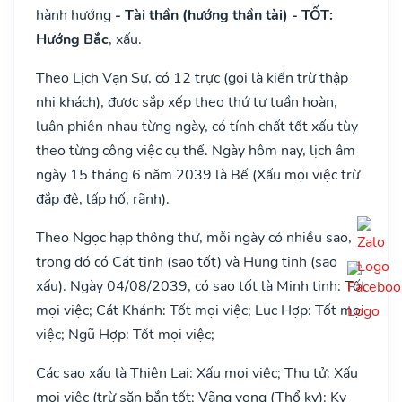
hành hướng
- Tài thần (hướng thần tài) - TỐT:
Hướng Bắc
, xấu.
Theo Lịch Vạn Sự, có 12 trực (gọi là kiến trừ thập
nhị khách), được sắp xếp theo thứ tự tuần hoàn,
luân phiên nhau từng ngày, có tính chất tốt xấu tùy
theo từng công việc cụ thể. Ngày hôm nay, lịch âm
ngày 15 tháng 6 năm 2039 là Bế (Xấu mọi việc trừ
đắp đê, lấp hố, rãnh).
Theo Ngọc hạp thông thư, mỗi ngày có nhiều sao,
trong đó có Cát tinh (sao tốt) và Hung tinh (sao
xấu). Ngày 04/08/2039, có sao tốt là Minh tinh: Tốt
mọi việc; Cát Khánh: Tốt mọi việc; Lục Hợp: Tốt mọi
việc; Ngũ Hợp: Tốt mọi việc;
Các sao xấu là Thiên Lại: Xấu mọi việc; Thụ tử: Xấu
mọi việc (trừ săn bắn tốt; Vãng vong (Thổ kỵ): Kỵ