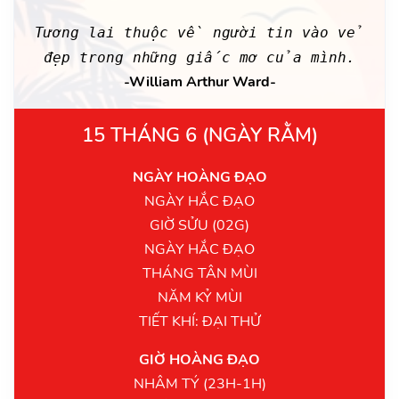
Tương lai thuộc về người tin vào vẻ
đẹp trong những giấc mơ của mình.
-William Arthur Ward-
15 THÁNG 6 (NGÀY RẰM)
NGÀY HOÀNG ĐẠO
NGÀY HẮC ĐẠO
GIỜ SỬU (02G)
NGÀY HẮC ĐẠO
THÁNG TÂN MÙI
NĂM KỶ MÙI
TIẾT KHÍ: ĐẠI THỬ
GIỜ HOÀNG ĐẠO
NHÂM TÝ (23H-1H)