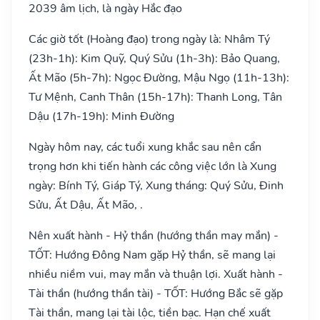
2039 âm lịch, là ngày Hắc đạo
Các giờ tốt (Hoàng đạo) trong ngày là: Nhâm Tý
(23h-1h): Kim Quỹ, Quý Sửu (1h-3h): Bảo Quang,
Ất Mão (5h-7h): Ngọc Đường, Mậu Ngọ (11h-13h):
Tư Mệnh, Canh Thân (15h-17h): Thanh Long, Tân
Dậu (17h-19h): Minh Đường
Ngày hôm nay, các tuổi xung khắc sau nên cẩn
trọng hơn khi tiến hành các công việc lớn là Xung
ngày: Bính Tý, Giáp Tý, Xung tháng: Quý Sửu, Đinh
Sửu, Ất Dậu, Ất Mão, .
Nên xuất hành - Hỷ thần (hướng thần may mắn) -
TỐT: Hướng Đông Nam gặp Hỷ thần, sẽ mang lại
nhiều niềm vui, may mắn và thuận lợi. Xuất hành -
Tài thần (hướng thần tài) - TỐT: Hướng Bắc sẽ gặp
Tài thần, mang lại tài lộc, tiền bạc. Hạn chế xuất