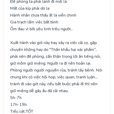
Đề phòng ta phải lánh đi mới là
Mất của kíp phải dò la
Hành nhân chưa thấy ắt là viễn chinh
Gia trạch lắm việc bất bình
Ốm đau vì bởi yêu tinh trêu người..
Xuất hành vào giờ này hay xảy ra việc cãi cọ, gặp
chuyện không hay do "Thần khẩu hại xác phầm",
phải nên đề phòng, cẩn thận trong lời ăn tiếng nói,
giữ mồm giữ miệng. Người ra đi nên hoãn lại.
Phòng người người nguyền rủa, tránh lây bệnh. Nói
chung khi có việc hội họp, việc quan, tranh luận…
tránh đi vào giờ này, nếu bắt buộc phải đi thì nên
giữ miệng dễ gây ẩu đả cãi nhau.
5h-7h
17h-19h
Tiểu cát:
TỐT