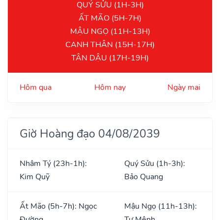
QUÝ SỬU (1H-3H)
ẤT MÃO (5H-7H)
MẬU NGỌ (11H-13H)
CANH THÂN (15H-17H)
TÂN DẬU (17H-19H)
Hôm qua
Hôm nay
Ngày mai
Giờ Hoàng đạo 04/08/2039
Nhâm Tý (23h-1h):
Quý Sửu (1h-3h):
Kim Quỹ
Bảo Quang
Ất Mão (5h-7h): Ngọc
Mậu Ngọ (11h-13h):
Đường
Tư Mệnh