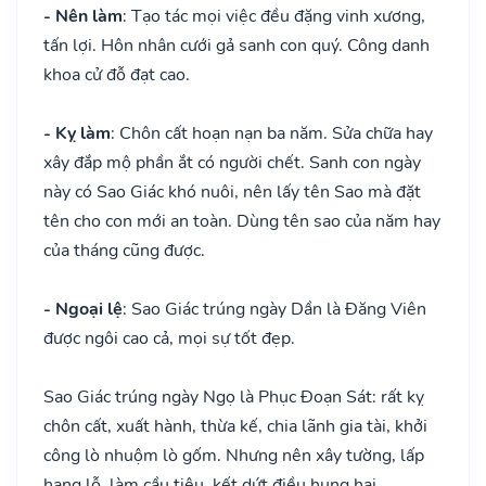
- Nên làm
: Tạo tác mọi việc đều đặng vinh xương,
tấn lợi. Hôn nhân cưới gả sanh con quý. Công danh
khoa cử đỗ đạt cao.
- Kỵ làm
: Chôn cất hoạn nạn ba năm. Sửa chữa hay
xây đắp mộ phần ắt có người chết. Sanh con ngày
này có Sao Giác khó nuôi, nên lấy tên Sao mà đặt
tên cho con mới an toàn. Dùng tên sao của năm hay
của tháng cũng được.
- Ngoại lệ
: Sao Giác trúng ngày Dần là Đăng Viên
được ngôi cao cả, mọi sự tốt đẹp.
Sao Giác trúng ngày Ngọ là Phục Đoạn Sát: rất kỵ
chôn cất, xuất hành, thừa kế, chia lãnh gia tài, khởi
công lò nhuộm lò gốm. Nhưng nên xây tường, lấp
hang lỗ, làm cầu tiêu, kết dứt điều hung hại.