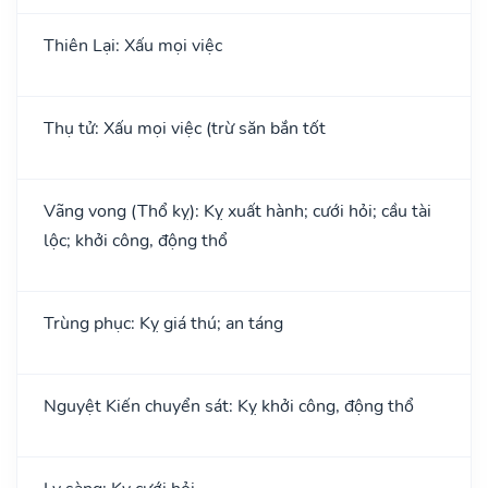
Thiên Lại: Xấu mọi việc
Thụ tử: Xấu mọi việc (trừ săn bắn tốt
Vãng vong (Thổ kỵ): Kỵ xuất hành; cưới hỏi; cầu tài
lộc; khởi công, động thổ
Trùng phục: Kỵ giá thú; an táng
Nguyệt Kiến chuyển sát: Kỵ khởi công, động thổ