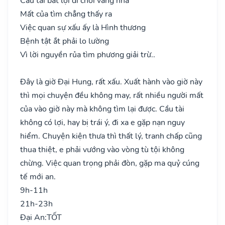
Cầu tài bất lợi đi chơi vắng nhà
Mất của tìm chẳng thấy ra
Việc quan sự xấu ấy là Hình thương
Bệnh tật ắt phải lo lường
Vì lời nguyền rủa tìm phương giải trừ..
Đây là giờ Đại Hung, rất xấu. Xuất hành vào giờ này
thì mọi chuyện đều không may, rất nhiều người mất
của vào giờ này mà không tìm lại được. Cầu tài
không có lợi, hay bị trái ý, đi xa e gặp nạn nguy
hiểm. Chuyện kiện thưa thì thất lý, tranh chấp cũng
thua thiệt, e phải vướng vào vòng tù tội không
chừng. Việc quan trọng phải đòn, gặp ma quỷ cúng
tế mới an.
9h-11h
21h-23h
Đại An:
TỐT