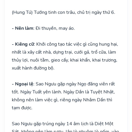
(Hung Tú) Tướng tinh con trâu, chủ trị ngày thứ 6.
- Nên làm
: Đi thuyền, may áo.
- Kiêng cữ
: Khởi công tạo tác việc gì cũng hung hại,
nhất là xây cất nhà, dựng trại, cưới gả, trổ cửa, làm
thủy lợi, nuôi tằm, gieo cấy, khai khẩn, khai trương,
xuất hành đường bộ.
- Ngoại lệ
: Sao Ngưu gặp ngày Ngọ đăng viên rất
tốt. Ngày Tuất yên lành. Ngày Dần là Tuyệt Nhật,
không nên làm việc gì, riêng ngày Nhâm Dần thì
tạm được.
Sao Ngưu gặp trúng ngày 14 âm lịch là Diệt Một
Sát, không nên làm rượu, lập lò nhuộm lò gốm, vào