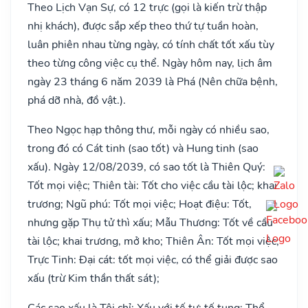
Theo Lịch Vạn Sự, có 12 trực (gọi là kiến trừ thập
nhị khách), được sắp xếp theo thứ tự tuần hoàn,
luân phiên nhau từng ngày, có tính chất tốt xấu tùy
theo từng công việc cụ thể. Ngày hôm nay, lịch âm
ngày 23 tháng 6 năm 2039 là Phá (Nên chữa bệnh,
phá dỡ nhà, đồ vật.).
Theo Ngọc hạp thông thư, mỗi ngày có nhiều sao,
trong đó có Cát tinh (sao tốt) và Hung tinh (sao
xấu). Ngày 12/08/2039, có sao tốt là Thiên Quý:
Tốt mọi việc; Thiên tài: Tốt cho việc cầu tài lộc; khai
trương; Ngũ phú: Tốt mọi việc; Hoạt điệu: Tốt,
nhưng gặp Thụ tử thì xấu; Mẫu Thương: Tốt về cầu
tài lộc; khai trương, mở kho; Thiên Ân: Tốt mọi việc;
Trực Tinh: Đại cát: tốt mọi việc, có thể giải được sao
xấu (trừ Kim thần thất sát);
Các sao xấu là Tội chỉ: Xấu với tế tự; tố tụng; Thổ