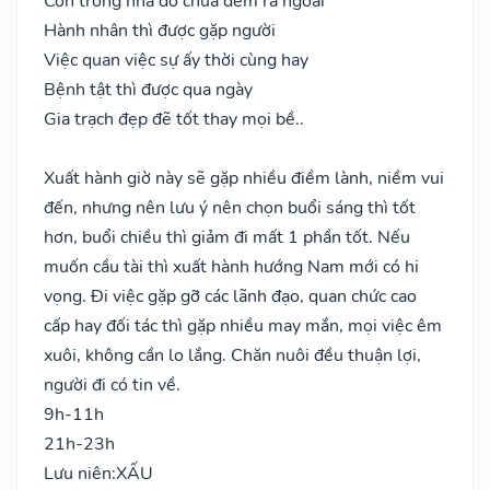
Còn trong nhà đó chưa đem ra ngoài
Hành nhân thì được gặp người
Việc quan việc sự ấy thời cùng hay
Bệnh tật thì được qua ngày
Gia trạch đẹp đẽ tốt thay mọi bề..
Xuất hành giờ này sẽ gặp nhiều điềm lành, niềm vui
đến, nhưng nên lưu ý nên chọn buổi sáng thì tốt
hơn, buổi chiều thì giảm đi mất 1 phần tốt. Nếu
muốn cầu tài thì xuất hành hướng Nam mới có hi
vọng. Đi việc gặp gỡ các lãnh đạo, quan chức cao
cấp hay đối tác thì gặp nhiều may mắn, mọi việc êm
xuôi, không cần lo lắng. Chăn nuôi đều thuận lợi,
người đi có tin về.
9h-11h
21h-23h
Lưu niên:
XẤU