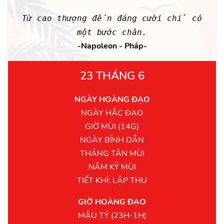
Từ cao thượng đến đáng cười chỉ có
một bước chân.
-Napoleon - Pháp-
23 THÁNG 6
NGÀY HOÀNG ĐẠO
NGÀY HẮC ĐẠO
GIỜ MÙI (14G)
NGÀY BÍNH DẦN
THÁNG TÂN MÙI
NĂM KỶ MÙI
TIẾT KHÍ: LẬP THU
GIỜ HOÀNG ĐẠO
MẬU TÝ (23H-1H)