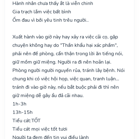
Hành nhân chưa thấy ắt là viễn chinh
Gia trạch lắm việc bất bình
Ốm đau vì bởi yêu tinh trêu người..
Xuất hành vào giờ này hay xảy ra việc cãi cọ, gặp
chuyện không hay do "Thần khẩu hại xác phầm",
phải nên đề phòng, cẩn thận trong lời ăn tiếng nói,
giữ mồm giữ miệng. Người ra đi nên hoãn lại.
Phòng người người nguyền rủa, tránh lây bệnh. Nói
chung khi có việc hội họp, việc quan, tranh luận…
tránh đi vào giờ này, nếu bắt buộc phải đi thì nên
giữ miệng dễ gây ẩu đả cãi nhau.
1h-3h
13h-15h
Tiểu cát:
TỐT
Tiểu cát mọi việc tốt tươi
Người ta đem đến tin vui điều lành