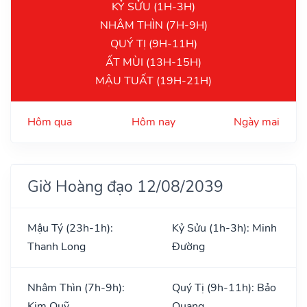
KỶ SỬU (1H-3H)
NHÂM THÌN (7H-9H)
QUÝ TỊ (9H-11H)
ẤT MÙI (13H-15H)
MẬU TUẤT (19H-21H)
Hôm qua
Hôm nay
Ngày mai
Giờ Hoàng đạo 12/08/2039
Mậu Tý (23h-1h):
Kỷ Sửu (1h-3h): Minh
Thanh Long
Đường
Nhâm Thìn (7h-9h):
Quý Tị (9h-11h): Bảo
Kim Quỹ
Quang