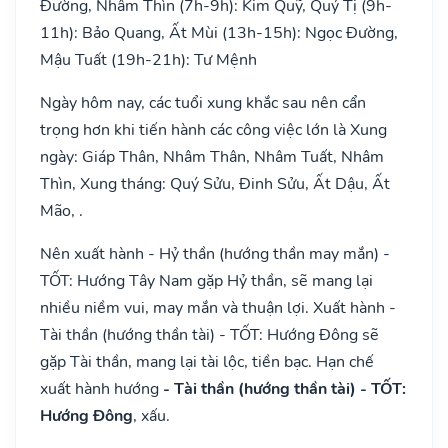
Đường, Nhâm Thìn (7h-9h): Kim Quỹ, Quý Tị (9h-
11h): Bảo Quang, Ất Mùi (13h-15h): Ngọc Đường,
Mậu Tuất (19h-21h): Tư Mệnh
Ngày hôm nay, các tuổi xung khắc sau nên cẩn
trọng hơn khi tiến hành các công việc lớn là Xung
ngày: Giáp Thân, Nhâm Thân, Nhâm Tuất, Nhâm
Thìn, Xung tháng: Quý Sửu, Đinh Sửu, Ất Dậu, Ất
Mão, .
Nên xuất hành - Hỷ thần (hướng thần may mắn) -
TỐT: Hướng Tây Nam gặp Hỷ thần, sẽ mang lại
nhiều niềm vui, may mắn và thuận lợi. Xuất hành -
Tài thần (hướng thần tài) - TỐT: Hướng Đông sẽ
gặp Tài thần, mang lại tài lộc, tiền bạc. Hạn chế
xuất hành hướng
- Tài thần (hướng thần tài) - TỐT:
Hướng Đông
, xấu.