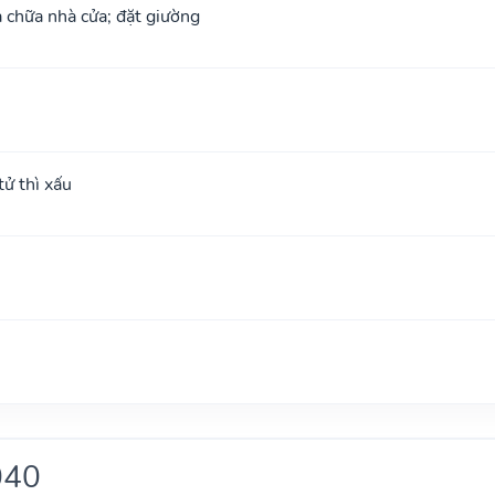
 chữa nhà cửa; đặt giường
ử thì xấu
040