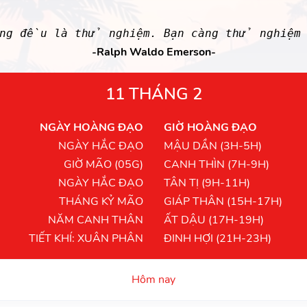
g đều là thử nghiệm. Bạn càng thử nghiệm
-Ralph Waldo Emerson-
11 THÁNG 2
NGÀY HOÀNG ĐẠO
GIỜ HOÀNG ĐẠO
NGÀY HẮC ĐẠO
MẬU DẦN (3H-5H)
GIỜ MÃO (05G)
CANH THÌN (7H-9H)
NGÀY HẮC ĐẠO
TÂN TỊ (9H-11H)
THÁNG KỶ MÃO
GIÁP THÂN (15H-17H)
NĂM CANH THÂN
ẤT DẬU (17H-19H)
TIẾT KHÍ: XUÂN PHÂN
ĐINH HỢI (21H-23H)
Hôm nay