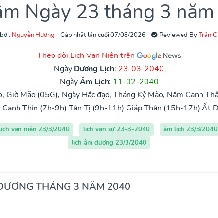
 âm Ngày 23 tháng 3 năm
 bởi:
Nguyễn Hương
Cập nhật lần cuối 07/08/2026
Reviewed By
Trần 
Theo dõi Lịch Vạn Niên trên
Ngày
Dương Lịch
:
23-03-2040
Ngày
Âm Lịch
:
11-02-2040
o, Giờ Mão (05G), Ngày Hắc đạo, Tháng Kỷ Mão, Năm Canh Thâ
)
Canh Thìn (7h-9h)
Tân Tị (9h-11h)
Giáp Thân (15h-17h)
Ất D
lịch vạn niên 23/3/2040
lịch vạn sự 23-3-2040
âm lịch 23/3/2040
lịch âm dương 23/3/2040
 DƯƠNG THÁNG 3 NĂM 2040