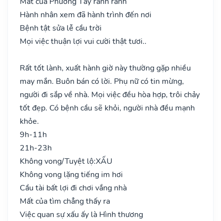
Mất của Phương Tây rành rành
Hành nhân xem đã hành trình đến nơi
Bệnh tật sửa lễ cầu trời
Mọi việc thuận lợi vui cười thật tươi..
Rất tốt lành, xuất hành giờ này thường gặp nhiều
may mắn. Buôn bán có lời. Phụ nữ có tin mừng,
người đi sắp về nhà. Mọi việc đều hòa hợp, trôi chảy
tốt đẹp. Có bệnh cầu sẽ khỏi, người nhà đều mạnh
khỏe.
9h-11h
21h-23h
Không vong/Tuyệt lộ:
XẤU
Không vong lặng tiếng im hơi
Cầu tài bất lợi đi chơi vắng nhà
Mất của tìm chẳng thấy ra
Việc quan sự xấu ấy là Hình thương