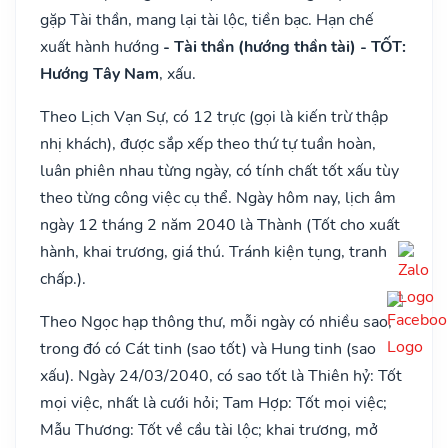
gặp Tài thần, mang lại tài lộc, tiền bạc. Hạn chế
xuất hành hướng
- Tài thần (hướng thần tài) - TỐT:
Hướng Tây Nam
, xấu.
Theo Lịch Vạn Sự, có 12 trực (gọi là kiến trừ thập
nhị khách), được sắp xếp theo thứ tự tuần hoàn,
luân phiên nhau từng ngày, có tính chất tốt xấu tùy
theo từng công việc cụ thể. Ngày hôm nay, lịch âm
ngày 12 tháng 2 năm 2040 là Thành (Tốt cho xuất
hành, khai trương, giá thú. Tránh kiện tụng, tranh
chấp.).
Theo Ngọc hạp thông thư, mỗi ngày có nhiều sao,
trong đó có Cát tinh (sao tốt) và Hung tinh (sao
xấu). Ngày 24/03/2040, có sao tốt là Thiên hỷ: Tốt
mọi việc, nhất là cưới hỏi; Tam Hợp: Tốt mọi việc;
Mẫu Thương: Tốt về cầu tài lộc; khai trương, mở