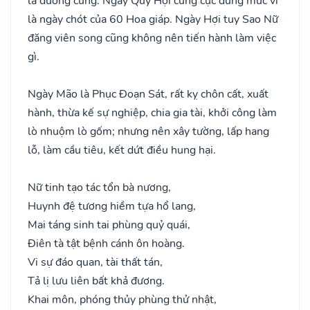
là đường cùng. Ngày Quý Hợi cùng cực đúng mức vì
là ngày chót của 60 Hoa giáp. Ngày Hợi tuy Sao Nữ
đăng viên song cũng không nên tiến hành làm việc
gì.
Ngày Mão là Phục Đoạn Sát, rất kỵ chôn cất, xuất
hành, thừa kế sự nghiệp, chia gia tài, khởi công làm
lò nhuộm lò gốm; nhưng nên xây tường, lấp hang
lỗ, làm cầu tiêu, kết dứt điều hung hại.
Nữ tinh tạo tác tổn bà nương,
Huynh đệ tương hiềm tựa hổ lang,
Mai táng sinh tai phùng quỷ quái,
Điên tà tật bệnh cánh ôn hoàng.
Vi sự đáo quan, tài thất tán,
Tả lị lưu liên bất khả đương.
Khai môn, phóng thủy phùng thử nhật,