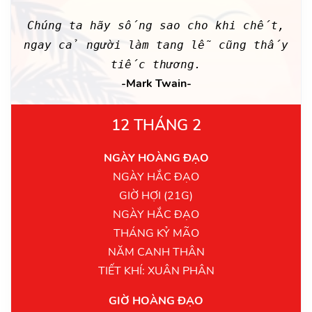
Chúng ta hãy sống sao cho khi chết,
ngay cả người làm tang lễ cũng thấy
tiếc thương.
-Mark Twain-
12 THÁNG 2
NGÀY HOÀNG ĐẠO
NGÀY HẮC ĐẠO
GIỜ HỢI (21G)
NGÀY HẮC ĐẠO
THÁNG KỶ MÃO
NĂM CANH THÂN
TIẾT KHÍ: XUÂN PHÂN
GIỜ HOÀNG ĐẠO