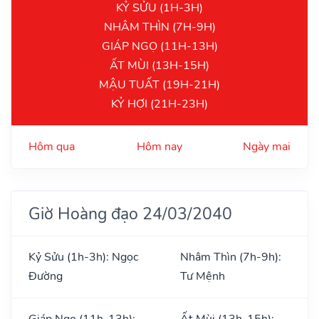
KỶ SỬU (1H-3H)
NHÂM THÌN (7H-9H)
GIÁP NGỌ (11H-13H)
ẤT MÙI (13H-15H)
MẬU TUẤT (19H-21H)
KỶ HỢI (21H-23H)
Hôm qua
Hôm nay
Ngày mai
Giờ Hoàng đạo 24/03/2040
Kỷ Sửu (1h-3h): Ngọc
Nhâm Thìn (7h-9h):
Đường
Tư Mệnh
Giáp Ngọ (11h-13h):
Ất Mùi (13h-15h):