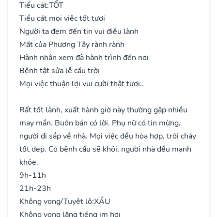
Tiểu cát:
TỐT
Tiểu cát mọi việc tốt tươi
Người ta đem đến tin vui điều lành
Mất của Phương Tây rành rành
Hành nhân xem đã hành trình đến nơi
Bệnh tật sửa lễ cầu trời
Mọi việc thuận lợi vui cười thật tươi..
Rất tốt lành, xuất hành giờ này thường gặp nhiều
may mắn. Buôn bán có lời. Phụ nữ có tin mừng,
người đi sắp về nhà. Mọi việc đều hòa hợp, trôi chảy
tốt đẹp. Có bệnh cầu sẽ khỏi, người nhà đều mạnh
khỏe.
9h-11h
21h-23h
Không vong/Tuyệt lộ:
XẤU
Không vong lặng tiếng im hơi