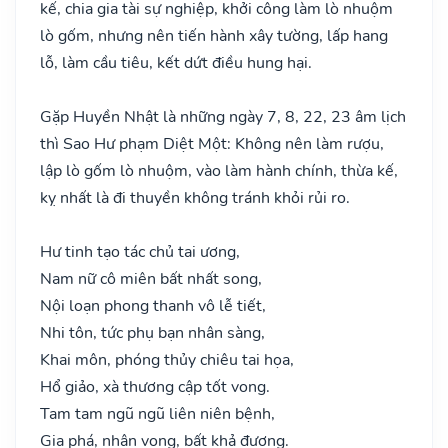
kế, chia gia tài sự nghiệp, khởi công làm lò nhuộm
lò gốm, nhưng nên tiến hành xây tường, lấp hang
lỗ, làm cầu tiêu, kết dứt điều hung hại.
Gặp Huyền Nhật là những ngày 7, 8, 22, 23 âm lịch
thì Sao Hư phạm Diệt Một: Không nên làm rượu,
lập lò gốm lò nhuộm, vào làm hành chính, thừa kế,
kỵ nhất là đi thuyền không tránh khỏi rủi ro.
Hư tinh tạo tác chủ tai ương,
Nam nữ cô miên bất nhất song,
Nội loạn phong thanh vô lễ tiết,
Nhi tôn, tức phụ bạn nhân sàng,
Khai môn, phóng thủy chiêu tai họa,
Hổ giảo, xà thương cập tốt vong.
Tam tam ngũ ngũ liên niên bệnh,
Gia phá, nhân vong, bất khả đương.