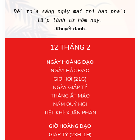
Để tỏa sáng ngày mai thì bạn phải
lấp lánh từ hôm nay.
-Khuyết danh-
12 THÁNG 2
NGÀY HOÀNG ĐẠO
NGÀY HẮC ĐẠO
GIỜ HỢI (21G)
NGÀY GIÁP TÝ
THÁNG ẤT MÃO
NĂM QUÝ HỢI
TIẾT KHÍ: XUÂN PHÂN
GIỜ HOÀNG ĐẠO
GIÁP TÝ (23H-1H)