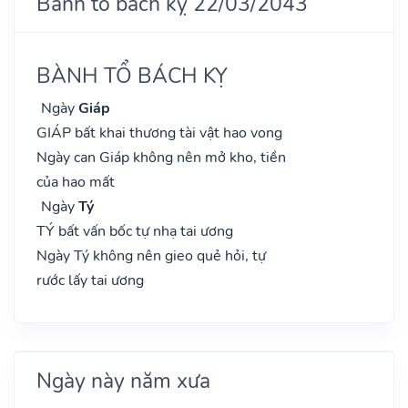
Bành tổ bách kỵ 22/03/2043
BÀNH TỔ BÁCH KỴ
Ngày
Giáp
GIÁP bất khai thương tài vật hao vong
Ngày can Giáp không nên mở kho, tiền
của hao mất
Ngày
Tý
TÝ bất vấn bốc tự nhạ tai ương
Ngày Tý không nên gieo quẻ hỏi, tự
rước lấy tai ương
Ngày này năm xưa