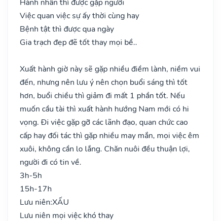
Hành nhân thì được gặp người
Việc quan việc sự ấy thời cùng hay
Bệnh tật thì được qua ngày
Gia trạch đẹp đẽ tốt thay mọi bề..
Xuất hành giờ này sẽ gặp nhiều điềm lành, niềm vui
đến, nhưng nên lưu ý nên chọn buổi sáng thì tốt
hơn, buổi chiều thì giảm đi mất 1 phần tốt. Nếu
muốn cầu tài thì xuất hành hướng Nam mới có hi
vọng. Đi việc gặp gỡ các lãnh đạo, quan chức cao
cấp hay đối tác thì gặp nhiều may mắn, mọi việc êm
xuôi, không cần lo lắng. Chăn nuôi đều thuận lợi,
người đi có tin về.
3h-5h
15h-17h
Lưu niên:
XẤU
Lưu niên mọi việc khó thay