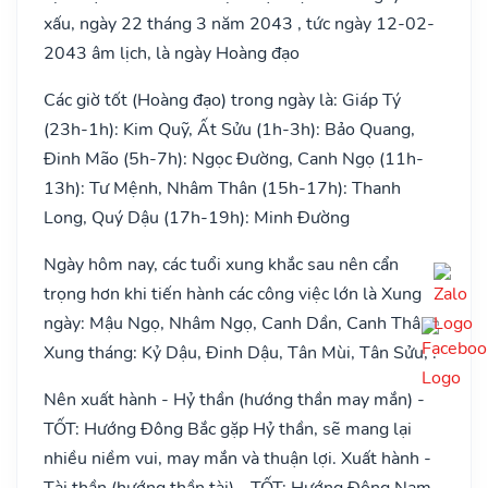
xấu, ngày 22 tháng 3 năm 2043 , tức ngày 12-02-
2043 âm lịch, là ngày Hoàng đạo
Các giờ tốt (Hoàng đạo) trong ngày là: Giáp Tý
(23h-1h): Kim Quỹ, Ất Sửu (1h-3h): Bảo Quang,
Đinh Mão (5h-7h): Ngọc Đường, Canh Ngọ (11h-
13h): Tư Mệnh, Nhâm Thân (15h-17h): Thanh
Long, Quý Dậu (17h-19h): Minh Đường
Ngày hôm nay, các tuổi xung khắc sau nên cẩn
trọng hơn khi tiến hành các công việc lớn là Xung
ngày: Mậu Ngọ, Nhâm Ngọ, Canh Dần, Canh Thân,
Xung tháng: Kỷ Dậu, Đinh Dậu, Tân Mùi, Tân Sửu, .
Nên xuất hành - Hỷ thần (hướng thần may mắn) -
TỐT: Hướng Đông Bắc gặp Hỷ thần, sẽ mang lại
nhiều niềm vui, may mắn và thuận lợi. Xuất hành -
Tài thần (hướng thần tài) - TỐT: Hướng Đông Nam