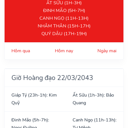
ẤT SỬU (1H-3H)
ĐINH MÃO (5H-7H)
CANH NGỌ (11H-13H)
NHÂM THÂN (15H-17H)
QUÝ DẬU (17H-19H)
Hôm qua
Hôm nay
Ngày mai
Giờ Hoàng đạo 22/03/2043
Giáp Tý (23h-1h): Kim
Ất Sửu (1h-3h): Bảo
Quỹ
Quang
Đinh Mão (5h-7h):
Canh Ngọ (11h-13h):
Ngọc Đường
Tư Mệnh