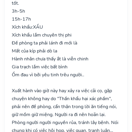
tốt.
3h-5h
15h-17h
Xích khẩu:
XẤU
Xích khẩu lắm chuyên thị phi
Đề phòng ta phải lánh đi mới là
Mất của kíp phải dò la
Hành nhân chưa thấy ắt là viễn chinh
Gia trạch lắm việc bất bình
Ốm đau vì bởi yêu tinh trêu người..
Xuất hành vào giờ này hay xảy ra việc cãi cọ, gặp
chuyện không hay do "Thần khẩu hại xác phầm",
phải nên đề phòng, cẩn thận trong lời ăn tiếng nói,
giữ mồm giữ miệng. Người ra đi nên hoãn lại.
Phòng người người nguyền rủa, tránh lây bệnh. Nói
chung khi có việc hội họp, việc quan, tranh luận…