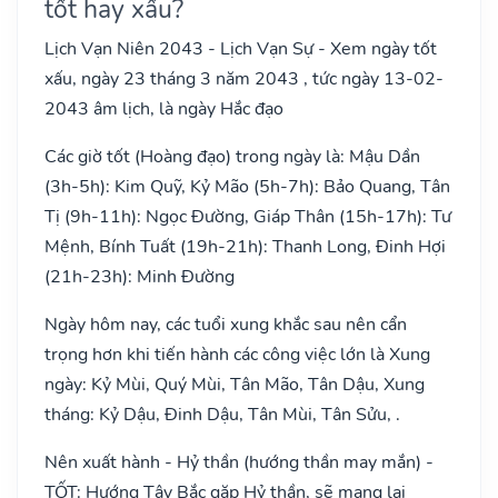
tốt hay xấu?
Lịch Vạn Niên 2043 - Lịch Vạn Sự - Xem ngày tốt
xấu, ngày 23 tháng 3 năm 2043 , tức ngày 13-02-
2043 âm lịch, là ngày Hắc đạo
Các giờ tốt (Hoàng đạo) trong ngày là: Mậu Dần
(3h-5h): Kim Quỹ, Kỷ Mão (5h-7h): Bảo Quang, Tân
Tị (9h-11h): Ngọc Đường, Giáp Thân (15h-17h): Tư
Mệnh, Bính Tuất (19h-21h): Thanh Long, Đinh Hợi
(21h-23h): Minh Đường
Ngày hôm nay, các tuổi xung khắc sau nên cẩn
trọng hơn khi tiến hành các công việc lớn là Xung
ngày: Kỷ Mùi, Quý Mùi, Tân Mão, Tân Dậu, Xung
tháng: Kỷ Dậu, Đinh Dậu, Tân Mùi, Tân Sửu, .
Nên xuất hành - Hỷ thần (hướng thần may mắn) -
TỐT: Hướng Tây Bắc gặp Hỷ thần, sẽ mang lại