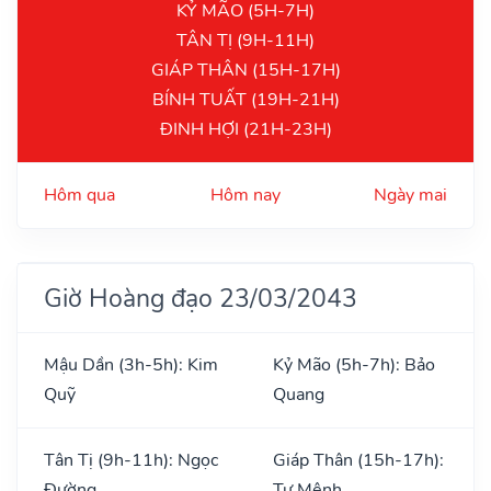
KỶ MÃO (5H-7H)
TÂN TỊ (9H-11H)
GIÁP THÂN (15H-17H)
BÍNH TUẤT (19H-21H)
ĐINH HỢI (21H-23H)
Hôm qua
Hôm nay
Ngày mai
Giờ Hoàng đạo 23/03/2043
Mậu Dần (3h-5h): Kim
Kỷ Mão (5h-7h): Bảo
Quỹ
Quang
Tân Tị (9h-11h): Ngọc
Giáp Thân (15h-17h):
Đường
Tư Mệnh