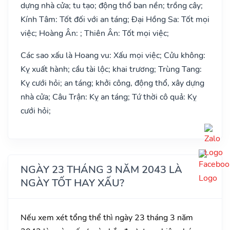
dựng nhà cửa; tu tạo; động thổ ban nền; trồng cây;
Kính Tâm: Tốt đối với an táng; Đại Hồng Sa: Tốt mọi
việc; Hoàng Ân: ; Thiên Ân: Tốt mọi việc;
Các sao xấu là Hoang vu: Xấu mọi việc; Cửu không:
Kỵ xuất hành; cầu tài lộc; khai trương; Trùng Tang:
Kỵ cưới hỏi; an táng; khởi công, động thổ, xây dựng
nhà cửa; Câu Trận: Kỵ an táng; Tứ thời cô quả: Kỵ
cưới hỏi;
NGÀY 23 THÁNG 3 NĂM 2043 LÀ
NGÀY TỐT HAY XẤU?
Nếu xem xét tổng thể thì ngày 23 tháng 3 năm