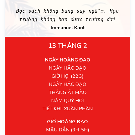
Đọc sách không bằng suy ngẫm. Học
trường không hơn được trường đời
-Immanuel Kant-
13 THÁNG 2
NGÀY HOÀNG ĐẠO
NGÀY HẮC ĐẠO
GIỜ HỢI (22G)
NGÀY HẮC ĐẠO
THÁNG ẤT MÃO
NĂM QUÝ HỢI
TIẾT KHÍ: XUÂN PHÂN
GIỜ HOÀNG ĐẠO
MẬU DẦN (3H-5H)