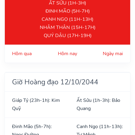
ẤT SỬU (1H-3H)
ĐINH MÃO (5H-7H)
CANH NGỌ (11H-13H)
NHÂM THÂN (15H-17H)
QUÝ DẬU (17H-19H)
Hôm qua
Hôm nay
Ngày mai
Giờ Hoàng đạo 12/10/2044
Giáp Tý (23h-1h): Kim
Ất Sửu (1h-3h): Bảo
Quỹ
Quang
Đinh Mão (5h-7h):
Canh Ngọ (11h-13h):
Ngọc Đường
Tư Mệnh