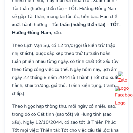
nhiều niềm vui, may mắn và thuận lợi. Xuất hành -
Tài thần (hướng thần tài) - TỐT: Hướng Đông Nam
sẽ gặp Tài thần, mang lại tài lộc, tiền bạc. Hạn chế
xuất hành hướng
- Tài thần (hướng thần tài) - TỐT:
Hướng Đông Nam
, xấu.
Theo Lịch Vạn Sự, có 12 trực (gọi là kiến trừ thập
nhị khách), được sắp xếp theo thứ tự tuần hoàn,
luân phiên nhau từng ngày, có tính chất tốt xấu tùy
theo từng công việc cụ thể. Ngày hôm nay, lịch âm
ngày 22 tháng 8 năm 2044 là Thành (Tốt cho xuất
hành, khai trương, giá thú. Tránh kiện tụng, tranh
chấp.).
Theo Ngọc hạp thông thư, mỗi ngày có nhiều sao,
trong đó có Cát tinh (sao tốt) và Hung tinh (sao
xấu). Ngày 12/10/2044, có sao tốt là Thiên Phúc:
Tốt mọi việc; Thiên tài: Tốt cho việc cầu tài lộc; khai