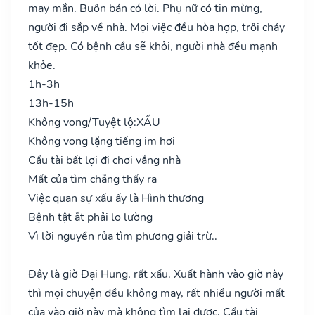
may mắn. Buôn bán có lời. Phụ nữ có tin mừng,
người đi sắp về nhà. Mọi việc đều hòa hợp, trôi chảy
tốt đẹp. Có bệnh cầu sẽ khỏi, người nhà đều mạnh
khỏe.
1h-3h
13h-15h
Không vong/Tuyệt lộ:
XẤU
Không vong lặng tiếng im hơi
Cầu tài bất lợi đi chơi vắng nhà
Mất của tìm chẳng thấy ra
Việc quan sự xấu ấy là Hình thương
Bệnh tật ắt phải lo lường
Vì lời nguyền rủa tìm phương giải trừ..
Đây là giờ Đại Hung, rất xấu. Xuất hành vào giờ này
thì mọi chuyện đều không may, rất nhiều người mất
của vào giờ này mà không tìm lại được. Cầu tài