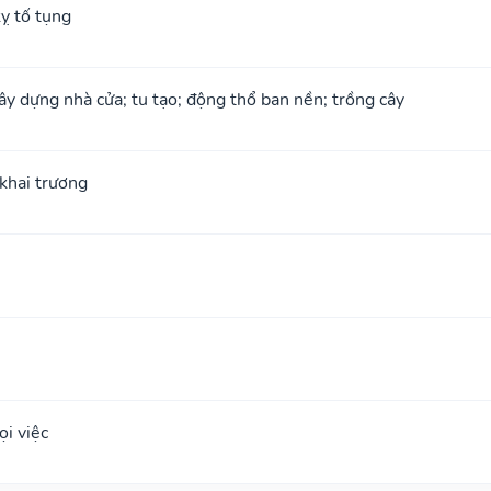
ỵ tố tụng
xây dựng nhà cửa; tu tạo; động thổ ban nền; trồng cây
; khai trương
i việc