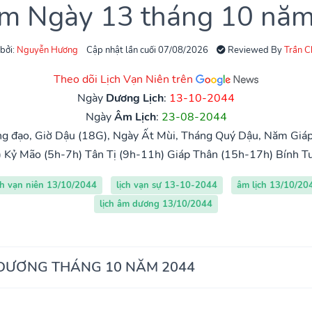
âm Ngày 13 tháng 10 nă
 bởi:
Nguyễn Hương
Cập nhật lần cuối 07/08/2026
Reviewed By
Trần 
Theo dõi Lịch Vạn Niên trên
Ngày
Dương Lịch
:
13-10-2044
Ngày
Âm Lịch
:
23-08-2044
g đạo, Giờ Dậu (18G), Ngày Ất Mùi, Tháng Quý Dậu, Năm Giáp 
)
Kỷ Mão (5h-7h)
Tân Tị (9h-11h)
Giáp Thân (15h-17h)
Bính T
ch vạn niên 13/10/2044
lịch vạn sự 13-10-2044
âm lịch 13/10/20
lịch âm dương 13/10/2044
 DƯƠNG THÁNG 10 NĂM 2044