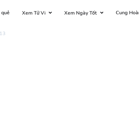
 quẻ
Cung Hoà
Xem Tử Vi
Xem Ngày Tốt
 13