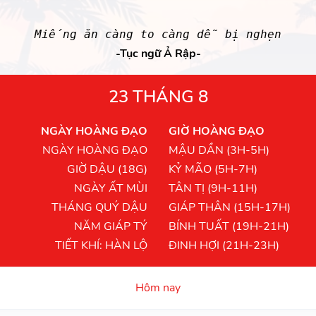
Miếng ăn càng to càng dễ bị nghẹn
-Tục ngữ Ả Rập-
23 THÁNG 8
NGÀY HOÀNG ĐẠO
GIỜ HOÀNG ĐẠO
NGÀY HOÀNG ĐẠO
MẬU DẦN (3H-5H)
GIỜ DẬU (18G)
KỶ MÃO (5H-7H)
NGÀY ẤT MÙI
TÂN TỊ (9H-11H)
THÁNG QUÝ DẬU
GIÁP THÂN (15H-17H)
NĂM GIÁP TÝ
BÍNH TUẤT (19H-21H)
TIẾT KHÍ: HÀN LỘ
ĐINH HỢI (21H-23H)
Hôm nay