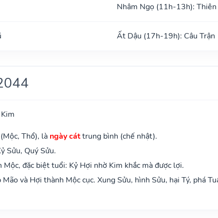
Nhâm Ngọ (11h-13h): Thiên
ũ
Ất Dậu (17h-19h): Câu Trận
2044
 Kim
 (Mộc, Thổ), là
ngày cát
trung bình (chế nhật).
Kỷ Sửu, Quý Sửu.
Mộc, đặc biệt tuổi: Kỷ Hợi nhờ Kim khắc mà được lợi.
Mão và Hợi thành Mộc cục. Xung Sửu, hình Sửu, hại Tý, phá Tu