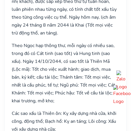
nhị khách), được sắp xếp theo thứ tự tuần hoàn,
luân phiên nhau từng ngày, có tính chất tốt xấu tùy
theo từng công việc cụ thể. Ngày hôm nay, lịch âm
ngày 24 tháng 8 năm 2044 là Khai (Tốt mọi việc
trừ động thổ, an táng).
Theo Ngọc hạp thông thư, mỗi ngày có nhiều sao,
trong đó có Cát tinh (sao tốt) và Hung tinh (sao
xấu). Ngày 14/10/2044, có sao tốt là Thiên Mã
(Lộc mã): Tốt cho việc xuất hành; giao dịch, mua
bán, ký kết; cầu tài lộc; Thánh tâm: Tốt mọi việc,
nhất là cầu phúc, tế tự; Ngũ phú: Tốt mọi việc; Cát
Khánh: Tốt mọi việc; Phúc hậu: Tốt về cầu tài lộc;
khai trương, mở kho;
Các sao xấu là Thiên ôn: Kỵ xây dựng nhà cửa, khởi
công, động thổ; Bạch hổ: Kỵ an táng; Lôi công: Xấu
với xây dựng nhà cửa;