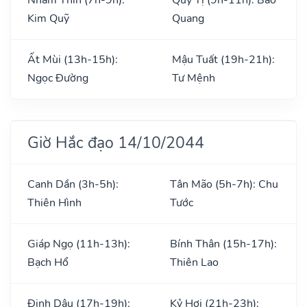
Kim Quỹ
Quang
Ất Mùi (13h-15h):
Mậu Tuất (19h-21h):
Ngọc Đường
Tư Mệnh
Giờ Hắc đạo 14/10/2044
Canh Dần (3h-5h):
Tân Mão (5h-7h): Chu
Thiên Hình
Tước
Giáp Ngọ (11h-13h):
Bính Thân (15h-17h):
Bạch Hổ
Thiên Lao
Đinh Dậu (17h-19h):
Kỷ Hợi (21h-23h):