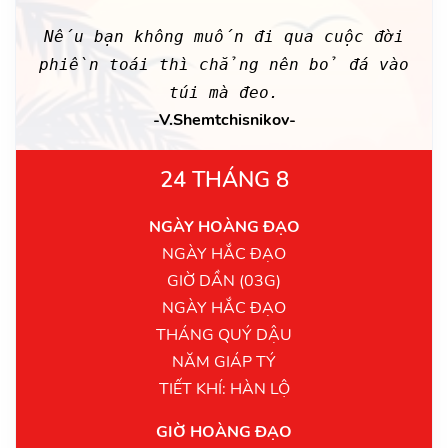
Nếu bạn không muốn đi qua cuộc đời
phiền toái thì chẳng nên bỏ đá vào
túi mà đeo.
-V.Shemtchisnikov-
24 THÁNG 8
NGÀY HOÀNG ĐẠO
NGÀY HẮC ĐẠO
GIỜ DẦN (03G)
NGÀY HẮC ĐẠO
THÁNG QUÝ DẬU
NĂM GIÁP TÝ
TIẾT KHÍ: HÀN LỘ
GIỜ HOÀNG ĐẠO