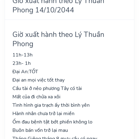
Giờ xuất hành theo Lý Thuần
Phong 14/10/2044
Giờ xuất hành theo Lý Thuần
Phong
11h-13h
23h- 1h
Đại An:
TỐT
Đại an mọi việc tốt thay
Cầu tài ở nẻo phương Tây có tài
Mất của đi chửa xa xôi
Tình hình gia trạch ấy thời bình yên
Hành nhân chưa trở lại miền
Ốm đau bệnh tật bớt phiền không lo
Buôn bán vốn trở lại mau
Tháng Giêng tháng 8 mưu cầu có ngay..