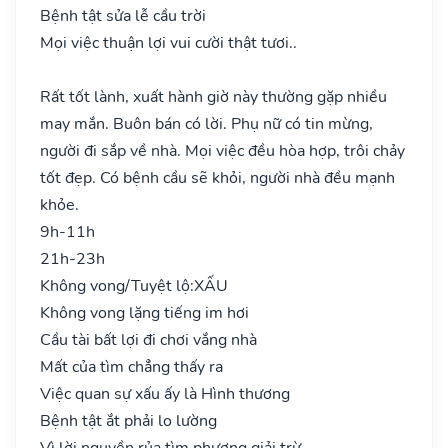
Bệnh tật sửa lễ cầu trời
Mọi việc thuận lợi vui cười thật tươi..
Rất tốt lành, xuất hành giờ này thường gặp nhiều
may mắn. Buôn bán có lời. Phụ nữ có tin mừng,
người đi sắp về nhà. Mọi việc đều hòa hợp, trôi chảy
tốt đẹp. Có bệnh cầu sẽ khỏi, người nhà đều mạnh
khỏe.
9h-11h
21h-23h
Không vong/Tuyệt lộ:
XẤU
Không vong lặng tiếng im hơi
Cầu tài bất lợi đi chơi vắng nhà
Mất của tìm chẳng thấy ra
Việc quan sự xấu ấy là Hình thương
Bệnh tật ắt phải lo lường
Vì lời nguyền rủa tìm phương giải trừ..