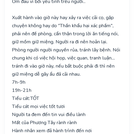
Ốm đau vì bởi yêu tinh trêu người..
Xuất hành vào giờ này hay xảy ra việc cãi cọ, gặp
chuyện không hay do "Thần khẩu hại xác phầm",
phải nên đề phòng, cẩn thận trong lời ăn tiếng nói,
giữ mồm giữ miệng. Người ra đi nên hoãn lại.
Phòng người người nguyền rủa, tránh lây bệnh. Nói
chung khi có việc hội họp, việc quan, tranh luận…
tránh đi vào giờ này, nếu bắt buộc phải đi thì nên
giữ miệng dễ gây ẩu đả cãi nhau.
7h-9h
19h-21h
Tiểu cát:
TỐT
Tiểu cát mọi việc tốt tươi
Người ta đem đến tin vui điều lành
Mất của Phương Tây rành rành
Hành nhân xem đã hành trình đến nơi