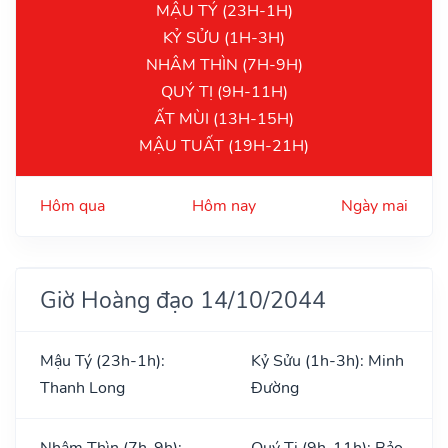
MẬU TÝ (23H-1H)
KỶ SỬU (1H-3H)
NHÂM THÌN (7H-9H)
QUÝ TỊ (9H-11H)
ẤT MÙI (13H-15H)
MẬU TUẤT (19H-21H)
Hôm qua
Hôm nay
Ngày mai
Giờ Hoàng đạo 14/10/2044
Mậu Tý (23h-1h):
Kỷ Sửu (1h-3h): Minh
Thanh Long
Đường
Nhâm Thìn (7h-9h):
Quý Tị (9h-11h): Bảo