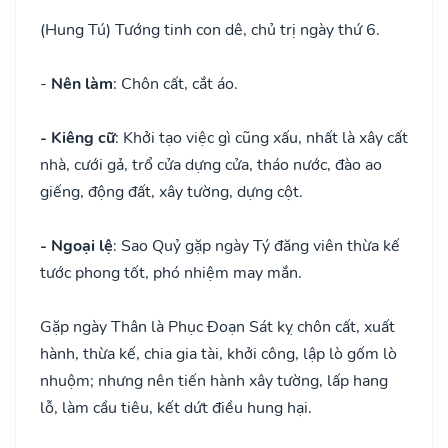
(Hung Tú) Tướng tinh con dê, chủ trị ngày thứ 6.
-
Nên làm
: Chôn cất, cắt áo.
- Kiêng cữ
: Khởi tạo việc gì cũng xấu, nhất là xây cất
nhà, cưới gả, trổ cửa dựng cửa, tháo nước, đào ao
giếng, động đất, xây tường, dựng cột.
- Ngoại lệ
: Sao Quỷ gặp ngày Tý đăng viên thừa kế
tước phong tốt, phó nhiệm may mắn.
Gặp ngày Thân là Phục Đoạn Sát kỵ chôn cất, xuất
hành, thừa kế, chia gia tài, khởi công, lập lò gốm lò
nhuộm; nhưng nên tiến hành xây tường, lấp hang
lỗ, làm cầu tiêu, kết dứt điều hung hại.