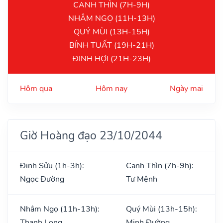
CANH THÌN (7H-9H)
NHÂM NGỌ (11H-13H)
QUÝ MÙI (13H-15H)
BÍNH TUẤT (19H-21H)
ĐINH HỢI (21H-23H)
Hôm qua
Hôm nay
Ngày mai
Giờ Hoàng đạo 23/10/2044
Đinh Sửu (1h-3h):
Canh Thìn (7h-9h):
Ngọc Đường
Tư Mệnh
Nhâm Ngọ (11h-13h):
Quý Mùi (13h-15h):
Thanh Long
Minh Đường