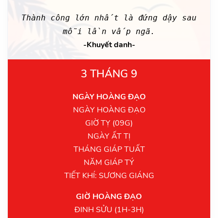
Thành công lớn nhất là đứng dậy sau
mỗi lần vấp ngã.
-Khuyết danh-
3 THÁNG 9
NGÀY HOÀNG ĐẠO
NGÀY HOÀNG ĐẠO
GIỜ TỴ (09G)
NGÀY ẤT TỊ
THÁNG GIÁP TUẤT
NĂM GIÁP TÝ
TIẾT KHÍ: SƯƠNG GIÁNG
GIỜ HOÀNG ĐẠO
ĐINH SỬU (1H-3H)