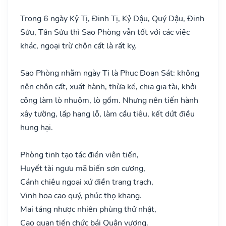
Trong 6 ngày Kỷ Tị, Đinh Tị, Kỷ Dậu, Quý Dậu, Đinh
Sửu, Tân Sửu thì Sao Phòng vẫn tốt với các việc
khác, ngoại trừ chôn cất là rất kỵ.
Sao Phòng nhằm ngày Tị là Phục Đoạn Sát: không
nên chôn cất, xuất hành, thừa kế, chia gia tài, khởi
công làm lò nhuộm, lò gốm. Nhưng nên tiến hành
xây tường, lấp hang lỗ, làm cầu tiêu, kết dứt điều
hung hại.
Phòng tinh tạo tác điền viên tiến,
Huyết tài ngưu mã biến sơn cương,
Cánh chiêu ngoại xứ điền trang trạch,
Vinh hoa cao quý, phúc thọ khang.
Mai táng nhược nhiên phùng thử nhật,
Cao quan tiến chức bái Quân vương.