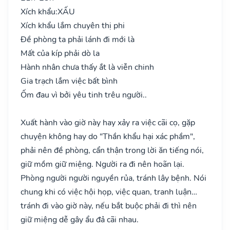
Xích khẩu:
XẤU
Xích khẩu lắm chuyên thị phi
Đề phòng ta phải lánh đi mới là
Mất của kíp phải dò la
Hành nhân chưa thấy ắt là viễn chinh
Gia trạch lắm việc bất bình
Ốm đau vì bởi yêu tinh trêu người..
Xuất hành vào giờ này hay xảy ra việc cãi cọ, gặp
chuyện không hay do "Thần khẩu hại xác phầm",
phải nên đề phòng, cẩn thận trong lời ăn tiếng nói,
giữ mồm giữ miệng. Người ra đi nên hoãn lại.
Phòng người người nguyền rủa, tránh lây bệnh. Nói
chung khi có việc hội họp, việc quan, tranh luận…
tránh đi vào giờ này, nếu bắt buộc phải đi thì nên
giữ miệng dễ gây ẩu đả cãi nhau.