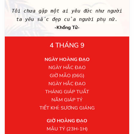
Tôi chưa gặp một ai yêu đức như người
ta yêu sắc đẹp của người phụ nữ.
-Khổng Tử-
4 THÁNG 9
NGÀY HOÀNG ĐẠO
NGÀY HẮC ĐẠO
GIỜ MÃO (06G)
NGÀY HẮC ĐẠO
THÁNG GIÁP TUẤT
NĂM GIÁP TÝ
TIẾT KHÍ: SƯƠNG GIÁNG
GIỜ HOÀNG ĐẠO
MẬU TÝ (23H-1H)