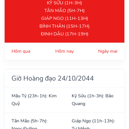
KỶ SỬU (1H-3H)
TÂN MÃO (5H-7H)
GIÁP NGỌ (11H-13H)
BÍNH THÂN (15H-17H)
ĐINH DẬU (17H-19H)
Hôm qua
Hôm nay
Ngày mai
Giờ Hoàng đạo 24/10/2044
Mậu Tý (23h-1h): Kim
Kỷ Sửu (1h-3h): Bảo
Quỹ
Quang
Tân Mão (5h-7h):
Giáp Ngọ (11h-13h):
Ngọc Đường
Tư Mệnh