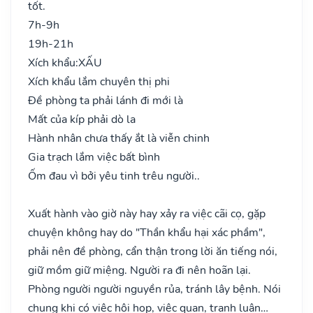
tốt.
7h-9h
19h-21h
Xích khẩu:
XẤU
Xích khẩu lắm chuyên thị phi
Đề phòng ta phải lánh đi mới là
Mất của kíp phải dò la
Hành nhân chưa thấy ắt là viễn chinh
Gia trạch lắm việc bất bình
Ốm đau vì bởi yêu tinh trêu người..
Xuất hành vào giờ này hay xảy ra việc cãi cọ, gặp
chuyện không hay do "Thần khẩu hại xác phầm",
phải nên đề phòng, cẩn thận trong lời ăn tiếng nói,
giữ mồm giữ miệng. Người ra đi nên hoãn lại.
Phòng người người nguyền rủa, tránh lây bệnh. Nói
chung khi có việc hội họp, việc quan, tranh luận…