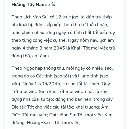
Hướng Tây Nam
, xấu.
Theo Lịch Vạn Sự, có 12 trực (gọi là kiến trừ thập
nhị khách), được sắp xếp theo thứ tự tuần hoàn,
luân phiên nhau từng ngày, có tính chất tốt xấu tùy
theo từng công việc cụ thể. Ngày hôm nay, lịch âm
ngày 4 tháng 8 năm 2045 là Khai (Tốt mọi việc trừ
động thổ, an táng).
Theo Ngọc hạp thông thư, mỗi ngày có nhiều sao,
trong đó có Cát tinh (sao tốt) và Hung tinh (sao
xấu). Ngày 14/09/2045, có sao tốt là Thiên Quý:
Tốt mọi việc; Sinh khí: Tốt mọi việc, nhất là xây
dựng nhà cửa; tu tạo; động thổ ban nền; trồng cây;
Địa tài: Tốt cho việc cầu tài lộc; khai trương; Âm
Đức: Tốt mọi việc; Đại Hồng Sa: Tốt mọi việc; Kim
đường: Hoàng Đạo - Tốt mọi việc;