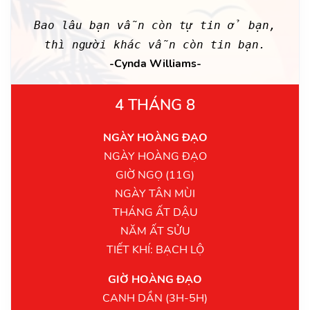
Bao lâu bạn vẫn còn tự tin ở bạn,
thì người khác vẫn còn tin bạn.
-Cynda Williams-
4 THÁNG 8
NGÀY HOÀNG ĐẠO
NGÀY HOÀNG ĐẠO
GIỜ NGỌ (11G)
NGÀY TÂN MÙI
THÁNG ẤT DẬU
NĂM ẤT SỬU
TIẾT KHÍ: BẠCH LỘ
GIỜ HOÀNG ĐẠO
CANH DẦN (3H-5H)