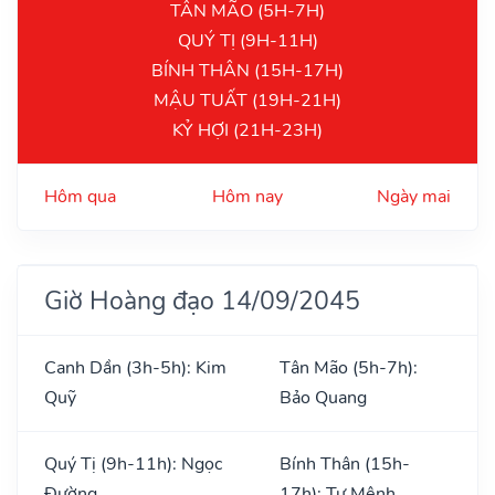
TÂN MÃO (5H-7H)
QUÝ TỊ (9H-11H)
BÍNH THÂN (15H-17H)
MẬU TUẤT (19H-21H)
KỶ HỢI (21H-23H)
Hôm qua
Hôm nay
Ngày mai
Giờ Hoàng đạo 14/09/2045
Canh Dần (3h-5h): Kim
Tân Mão (5h-7h):
Quỹ
Bảo Quang
Quý Tị (9h-11h): Ngọc
Bính Thân (15h-
Đường
17h): Tư Mệnh