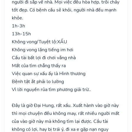
người đi sắp về nhà. Mọi việc đều hòa hợp, trôi chảy
tốt đẹp. Có bệnh cầu sẽ khỏi, người nhà đều mạnh
khỏe.
1h-3h
13h-15h
Không vong/Tuyệt lộ:
XẤU
Không vong lặng tiếng im hơi
Cầu tài bất lợi đi chơi vắng nhà
Mất của tìm chẳng thấy ra
Việc quan sự xấu ấy là Hình thương
Bệnh tật ắt phải lo lường
Vì lời nguyền rủa tìm phương giải trừ..
Đây là giờ Đại Hung, rất xấu. Xuất hành vào giờ này
thì mọi chuyện đều không may, rất nhiều người mất
của vào giờ này mà không tìm lại được. Cầu tài
không có lợi, hay bị trái ý, đi xa e gặp nạn nguy