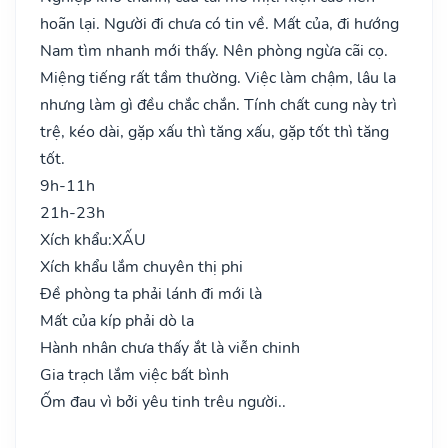
hoãn lại. Người đi chưa có tin về. Mất của, đi hướng
Nam tìm nhanh mới thấy. Nên phòng ngừa cãi cọ.
Miệng tiếng rất tầm thường. Việc làm chậm, lâu la
nhưng làm gì đều chắc chắn. Tính chất cung này trì
trệ, kéo dài, gặp xấu thì tăng xấu, gặp tốt thì tăng
tốt.
9h-11h
21h-23h
Xích khẩu:
XẤU
Xích khẩu lắm chuyên thị phi
Đề phòng ta phải lánh đi mới là
Mất của kíp phải dò la
Hành nhân chưa thấy ắt là viễn chinh
Gia trạch lắm việc bất bình
Ốm đau vì bởi yêu tinh trêu người..