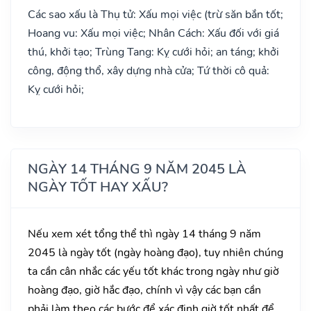
Các sao xấu là Thụ tử: Xấu mọi việc (trừ săn bắn tốt;
Hoang vu: Xấu mọi việc; Nhân Cách: Xấu đối với giá
thú, khởi tạo; Trùng Tang: Kỵ cưới hỏi; an táng; khởi
công, động thổ, xây dựng nhà cửa; Tứ thời cô quả:
Kỵ cưới hỏi;
NGÀY 14 THÁNG 9 NĂM 2045 LÀ
NGÀY TỐT HAY XẤU?
Nếu xem xét tổng thể thì ngày 14 tháng 9 năm
2045 là ngày tốt (ngày hoàng đạo), tuy nhiên chúng
ta cần cân nhắc các yếu tốt khác trong ngày như giờ
hoàng đạo, giờ hắc đạo, chính vì vậy các bạn cần
phải làm theo các bước để xác định giờ tốt nhất để