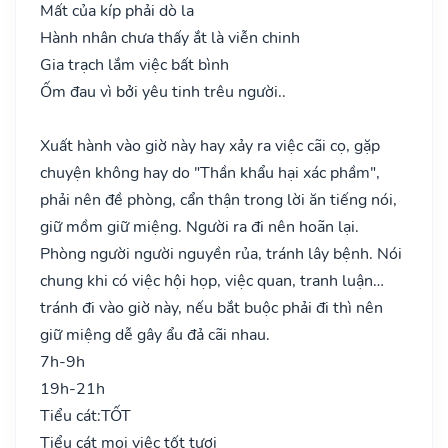
Mất của kíp phải dò la
Hành nhân chưa thấy ắt là viễn chinh
Gia trạch lắm việc bất bình
Ốm đau vì bởi yêu tinh trêu người..
Xuất hành vào giờ này hay xảy ra việc cãi cọ, gặp
chuyện không hay do "Thần khẩu hại xác phầm",
phải nên đề phòng, cẩn thận trong lời ăn tiếng nói,
giữ mồm giữ miệng. Người ra đi nên hoãn lại.
Phòng người người nguyền rủa, tránh lây bệnh. Nói
chung khi có việc hội họp, việc quan, tranh luận…
tránh đi vào giờ này, nếu bắt buộc phải đi thì nên
giữ miệng dễ gây ẩu đả cãi nhau.
7h-9h
19h-21h
Tiểu cát:
TỐT
Tiểu cát mọi việc tốt tươi