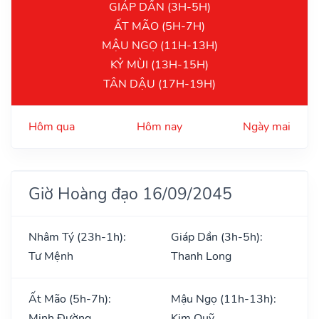
GIÁP DẦN (3H-5H)
ẤT MÃO (5H-7H)
MẬU NGỌ (11H-13H)
KỶ MÙI (13H-15H)
TÂN DẬU (17H-19H)
Hôm qua
Hôm nay
Ngày mai
Giờ Hoàng đạo 16/09/2045
Nhâm Tý (23h-1h):
Giáp Dần (3h-5h):
Tư Mệnh
Thanh Long
Ất Mão (5h-7h):
Mậu Ngọ (11h-13h):
Minh Đường
Kim Quỹ