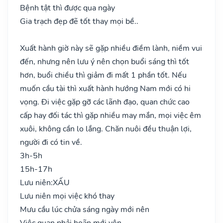
Bệnh tật thì được qua ngày
Gia trạch đẹp đẽ tốt thay mọi bề..
Xuất hành giờ này sẽ gặp nhiều điềm lành, niềm vui
đến, nhưng nên lưu ý nên chọn buổi sáng thì tốt
hơn, buổi chiều thì giảm đi mất 1 phần tốt. Nếu
muốn cầu tài thì xuất hành hướng Nam mới có hi
vọng. Đi việc gặp gỡ các lãnh đạo, quan chức cao
cấp hay đối tác thì gặp nhiều may mắn, mọi việc êm
xuôi, không cần lo lắng. Chăn nuôi đều thuận lợi,
người đi có tin về.
3h-5h
15h-17h
Lưu niên:
XẤU
Lưu niên mọi việc khó thay
Mưu cầu lúc chửa sáng ngày mới nên
Việc quan phải hoãn mới yên