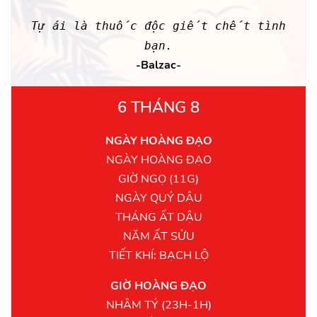
Tự ái là thuốc độc giết chết tình
bạn.
-Balzac-
6 THÁNG 8
NGÀY HOÀNG ĐẠO
NGÀY HOÀNG ĐẠO
GIỜ NGỌ (11G)
NGÀY QUÝ DẬU
THÁNG ẤT DẬU
NĂM ẤT SỬU
TIẾT KHÍ: BẠCH LỘ
GIỜ HOÀNG ĐẠO
NHÂM TÝ (23H-1H)