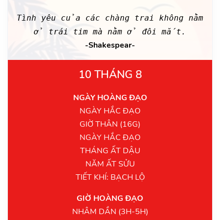
Tình yêu của các chàng trai không nằm
ở trái tim mà nằm ở đôi mắt.
-Shakespear-
10 THÁNG 8
NGÀY HOÀNG ĐẠO
NGÀY HẮC ĐẠO
GIỜ THÂN (16G)
NGÀY HẮC ĐẠO
THÁNG ẤT DẬU
NĂM ẤT SỬU
TIẾT KHÍ: BẠCH LỘ
GIỜ HOÀNG ĐẠO
NHÂM DẦN (3H-5H)