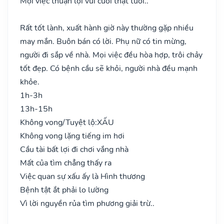
Mọi việc thuận lợi vui cười thật tươi..
Rất tốt lành, xuất hành giờ này thường gặp nhiều
may mắn. Buôn bán có lời. Phụ nữ có tin mừng,
người đi sắp về nhà. Mọi việc đều hòa hợp, trôi chảy
tốt đẹp. Có bệnh cầu sẽ khỏi, người nhà đều mạnh
khỏe.
1h-3h
13h-15h
Không vong/Tuyệt lộ:
XẤU
Không vong lặng tiếng im hơi
Cầu tài bất lợi đi chơi vắng nhà
Mất của tìm chẳng thấy ra
Việc quan sự xấu ấy là Hình thương
Bệnh tật ắt phải lo lường
Vì lời nguyền rủa tìm phương giải trừ..