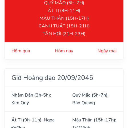
QUÝ MÃO (5H-7H)
ẤT TỊ (9H-11H)
MẬU THÂN (15H-17H)
CANH TUẤT (19H-21H)
TÂN HỢI (21H-23H)
Hôm qua
Hôm nay
Ngày mai
Giờ Hoàng đạo 20/09/2045
Nhâm Dần (3h-5h):
Quý Mão (5h-7h):
Kim Quỹ
Bảo Quang
Ất Tị (9h-11h): Ngọc
Mậu Thân (15h-17h):
Đường
Tư Mệnh