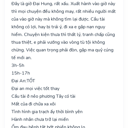
Đây là giờ Đại Hung, rất xấu. Xuất hành vào giờ này
thì mọi chuyện đều không may, rất nhiều người mất
của vào giờ này mà không tìm lại được. Cầu tài
không có lợi, hay bị trái ý, đi xa e gặp nạn nguy
hiểm. Chuyện kiện thưa thì thất lý, tranh chấp cũng
thua thiệt, e phải vướng vào vòng tù tội không
chừng. Việc quan trọng phải đòn, gặp ma quỷ cúng
tế mới an.
3h-5h
15h-17h
Đại An:
TỐT
Đại an mọi việc tốt thay
Cầu tài ở nẻo phương Tây có tài
Mất của đi chửa xa xôi
Tình hình gia trạch ấy thời bình yên
Hành nhân chưa trở lại miền
Ốm đau bệnh tật bớt phiền không lo