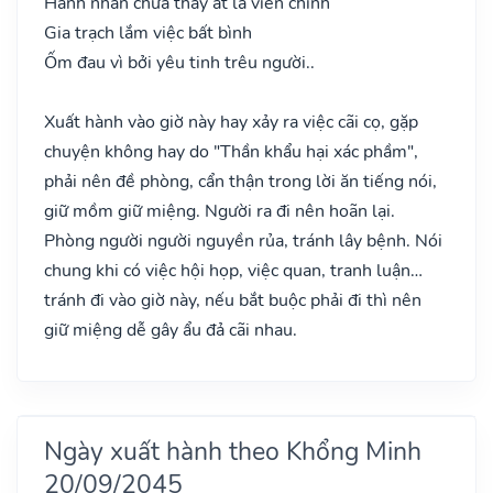
Hành nhân chưa thấy ắt là viễn chinh
Gia trạch lắm việc bất bình
Ốm đau vì bởi yêu tinh trêu người..
Xuất hành vào giờ này hay xảy ra việc cãi cọ, gặp
chuyện không hay do "Thần khẩu hại xác phầm",
phải nên đề phòng, cẩn thận trong lời ăn tiếng nói,
giữ mồm giữ miệng. Người ra đi nên hoãn lại.
Phòng người người nguyền rủa, tránh lây bệnh. Nói
chung khi có việc hội họp, việc quan, tranh luận…
tránh đi vào giờ này, nếu bắt buộc phải đi thì nên
giữ miệng dễ gây ẩu đả cãi nhau.
Ngày xuất hành theo Khổng Minh
20/09/2045