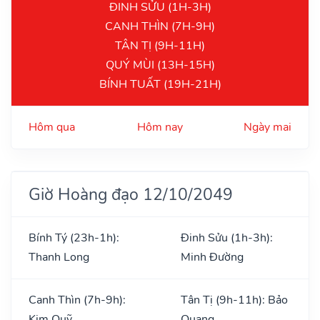
ĐINH SỬU (1H-3H)
CANH THÌN (7H-9H)
TÂN TỊ (9H-11H)
QUÝ MÙI (13H-15H)
BÍNH TUẤT (19H-21H)
Hôm qua
Hôm nay
Ngày mai
Giờ Hoàng đạo 12/10/2049
Bính Tý (23h-1h):
Đinh Sửu (1h-3h):
Thanh Long
Minh Đường
Canh Thìn (7h-9h):
Tân Tị (9h-11h): Bảo
Kim Quỹ
Quang