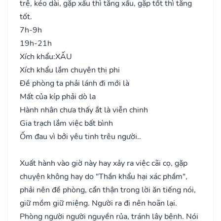
trệ, kéo dài, gặp xấu thì tăng xấu, gặp tốt thì tăng
tốt.
7h-9h
19h-21h
Xích khẩu:
XẤU
Xích khẩu lắm chuyên thị phi
Đề phòng ta phải lánh đi mới là
Mất của kíp phải dò la
Hành nhân chưa thấy ắt là viễn chinh
Gia trạch lắm việc bất bình
Ốm đau vì bởi yêu tinh trêu người..
Xuất hành vào giờ này hay xảy ra việc cãi cọ, gặp
chuyện không hay do "Thần khẩu hại xác phầm",
phải nên đề phòng, cẩn thận trong lời ăn tiếng nói,
giữ mồm giữ miệng. Người ra đi nên hoãn lại.
Phòng người người nguyền rủa, tránh lây bệnh. Nói