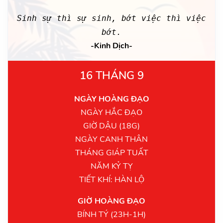
Sinh sự thì sự sinh, bớt việc thì việc
bớt.
-Kinh Dịch-
16 THÁNG 9
NGÀY HOÀNG ĐẠO
NGÀY HẮC ĐẠO
GIỜ DẬU (18G)
NGÀY CANH THÂN
THÁNG GIÁP TUẤT
NĂM KỶ TỴ
TIẾT KHÍ: HÀN LỘ
GIỜ HOÀNG ĐẠO
BÍNH TÝ (23H-1H)