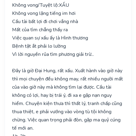
Không vong/Tuyệt lộ:
XẤU
Không vong lặng tiếng im hơi
Cầu tài bất lợi đi chơi vắng nhà
Mất của tìm chẳng thấy ra
Việc quan sự xấu ấy là Hình thương
Bệnh tật ắt phải lo lường
Vì lời nguyền rủa tìm phương giải trừ..
Đây là giờ Đại Hung, rất xấu. Xuất hành vào giờ này
thì mọi chuyện đều không may, rất nhiều người mất
của vào giờ này mà không tìm lại được. Cầu tài
không có lợi, hay bị trái ý, đi xa e gặp nạn nguy
hiểm. Chuyện kiện thưa thì thất lý, tranh chấp cũng
thua thiệt, e phải vướng vào vòng tù tội không
chừng. Việc quan trọng phải đòn, gặp ma quỷ cúng
tế mới an.