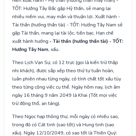
Nên xuất hành - Hỷ thần (hướng thần may mắn) -
TỐT: Hướng Tây Bắc gặp Hỷ thần, sẽ mang lại
nhiều niềm vui, may mắn và thuận lợi. Xuất hành -
Tài thần (hướng thần tài) - TỐT: Hướng Tây Nam sẽ
gặp Tài thần, mang lại tài lộc, tiền bạc. Hạn chế
xuất hành hướng
- Tài thần (hướng thần tài) - TỐT:
Hướng Tây Nam
, xấu.
Theo Lịch Vạn Sự, có 12 trực (gọi là kiến trừ thập
nhị khách), được sắp xếp theo thứ tự tuần hoàn,
luân phiên nhau từng ngày, có tính chất tốt xấu tùy
theo từng công việc cụ thể. Ngày hôm nay, lịch âm
ngày 16 tháng 9 năm 2049 là Khai (Tốt mọi việc
trừ động thổ, an táng).
Theo Ngọc hạp thông thư, mỗi ngày có nhiều sao,
trong đó có Cát tinh (sao tốt) và Hung tinh (sao
xấu). Ngày 12/10/2049, có sao tốt là Thiên Quý: