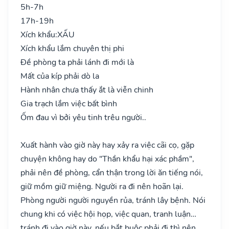
5h-7h
17h-19h
Xích khẩu:
XẤU
Xích khẩu lắm chuyên thị phi
Đề phòng ta phải lánh đi mới là
Mất của kíp phải dò la
Hành nhân chưa thấy ắt là viễn chinh
Gia trạch lắm việc bất bình
Ốm đau vì bởi yêu tinh trêu người..
Xuất hành vào giờ này hay xảy ra việc cãi cọ, gặp
chuyện không hay do "Thần khẩu hại xác phầm",
phải nên đề phòng, cẩn thận trong lời ăn tiếng nói,
giữ mồm giữ miệng. Người ra đi nên hoãn lại.
Phòng người người nguyền rủa, tránh lây bệnh. Nói
chung khi có việc hội họp, việc quan, tranh luận…
tránh đi vào giờ này, nếu bắt buộc phải đi thì nên