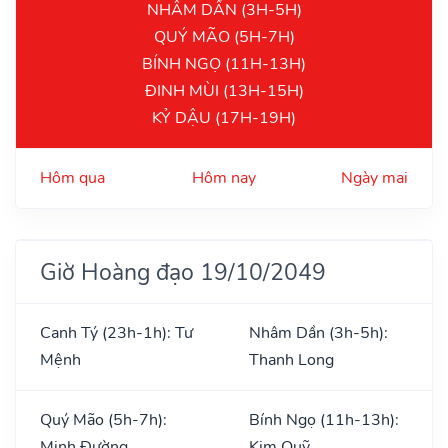
NHÂM DẦN (3H-5H)
QUÝ MÃO (5H-7H)
BÍNH NGỌ (11H-13H)
ĐINH MÙI (13H-15H)
KỶ DẬU (17H-19H)
Hôm qua
Hôm nay
Ngày mai
Giờ Hoàng đạo 19/10/2049
Canh Tý (23h-1h): Tư
Nhâm Dần (3h-5h):
Mệnh
Thanh Long
Quý Mão (5h-7h):
Bính Ngọ (11h-13h):
Minh Đường
Kim Quỹ