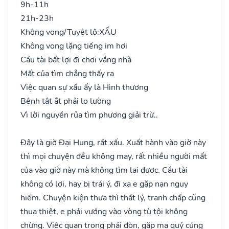
9h-11h
21h-23h
Không vong/Tuyệt lộ:
XẤU
Không vong lặng tiếng im hơi
Cầu tài bất lợi đi chơi vắng nhà
Mất của tìm chẳng thấy ra
Việc quan sự xấu ấy là Hình thương
Bệnh tật ắt phải lo lường
Vì lời nguyền rủa tìm phương giải trừ..
Đây là giờ Đại Hung, rất xấu. Xuất hành vào giờ này
thì mọi chuyện đều không may, rất nhiều người mất
của vào giờ này mà không tìm lại được. Cầu tài
không có lợi, hay bị trái ý, đi xa e gặp nạn nguy
hiểm. Chuyện kiện thưa thì thất lý, tranh chấp cũng
thua thiệt, e phải vướng vào vòng tù tội không
chừng. Việc quan trọng phải đòn, gặp ma quỷ cúng