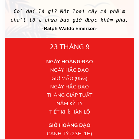
Cỏ dại là gì? Một loại cây mà phẩm
chất tốt chưa bao giờ được khám phá.
-Ralph Waldo Emerson-
23 THÁNG 9
NGÀY HOÀNG ĐẠO
NGÀY HẮC ĐẠO
GIỜ MÃO (05G)
NGÀY HẮC ĐẠO
THÁNG GIÁP TUẤT
NĂM KỶ TỴ
TIẾT KHÍ: HÀN LỘ
GIỜ HOÀNG ĐẠO
CANH TÝ (23H-1H)