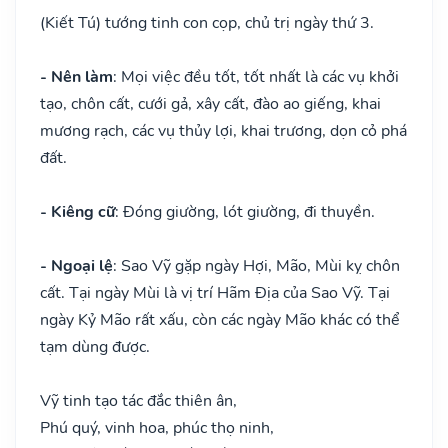
(Kiết Tú) tướng tinh con cọp, chủ trị ngày thứ 3.
- Nên làm
: Mọi việc đều tốt, tốt nhất là các vụ khởi
tạo, chôn cất, cưới gả, xây cất, đào ao giếng, khai
mương rạch, các vụ thủy lợi, khai trương, dọn cỏ phá
đất.
- Kiêng cữ
: Đóng giường, lót giường, đi thuyền.
- Ngoại lệ
: Sao Vỹ gặp ngày Hợi, Mão, Mùi kỵ chôn
cất. Tại ngày Mùi là vị trí Hãm Địa của Sao Vỹ. Tại
ngày Kỷ Mão rất xấu, còn các ngày Mão khác có thể
tạm dùng được.
Vỹ tinh tạo tác đắc thiên ân,
Phú quý, vinh hoa, phúc thọ ninh,