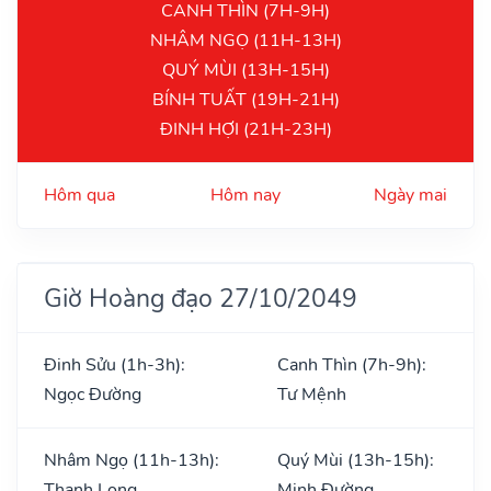
CANH THÌN (7H-9H)
NHÂM NGỌ (11H-13H)
QUÝ MÙI (13H-15H)
BÍNH TUẤT (19H-21H)
ĐINH HỢI (21H-23H)
Hôm qua
Hôm nay
Ngày mai
Giờ Hoàng đạo 27/10/2049
Đinh Sửu (1h-3h):
Canh Thìn (7h-9h):
Ngọc Đường
Tư Mệnh
Nhâm Ngọ (11h-13h):
Quý Mùi (13h-15h):
Thanh Long
Minh Đường