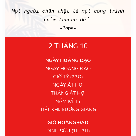
Một nguời chân thật là một công trình
của thuợng đế.
-Pope-
2 THÁNG 10
NGÀY HOÀNG ĐẠO
NGÀY HOÀNG ĐẠO
GIỜ TÝ (23G)
NGÀY ẤT HỢI
THÁNG ẤT HỢI
NĂM KỶ TỴ
TIẾT KHÍ: SƯƠNG GIÁNG
GIỜ HOÀNG ĐẠO
ĐINH SỬU (1H-3H)