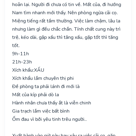
hoãn lại. Người đi chưa có tin về. Mất của, đi hướng
Nam tìm nhanh mới thấy. Nên phòng ngừa cãi cọ.
Miệng tiếng rất tầm thường. Việc làm chậm, lâu la
nhưng làm gì đều chắc chắn. Tính chất cung này trì
trệ, kéo dài, gặp xấu thì tăng xấu, gặp tốt thì tăng
tốt.
9h-11h
21h-23h
Xích khẩu:
XẤU
Xích khẩu lắm chuyên thị phi
Đề phòng ta phải lánh đi mới là
Mất của kíp phải dò la
Hành nhân chưa thấy ắt là viễn chinh
Gia trạch lắm việc bất bình
Ốm đau vì bởi yêu tinh trêu người..
Xuất hành vào giờ này hay xảy ra việc cãi cọ, gặp