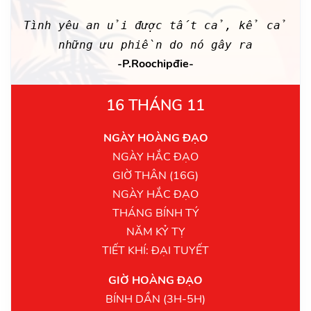
Tình yêu an ủi được tất cả, kể cả
những ưu phiền do nó gây ra
-P.Roochipđie-
16 THÁNG 11
NGÀY HOÀNG ĐẠO
NGÀY HẮC ĐẠO
GIỜ THÂN (16G)
NGÀY HẮC ĐẠO
THÁNG BÍNH TÝ
NĂM KỶ TỴ
TIẾT KHÍ: ĐẠI TUYẾT
GIỜ HOÀNG ĐẠO
BÍNH DẦN (3H-5H)