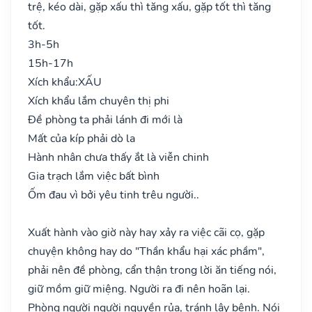
trệ, kéo dài, gặp xấu thì tăng xấu, gặp tốt thì tăng
tốt.
3h-5h
15h-17h
Xích khẩu:
XẤU
Xích khẩu lắm chuyên thị phi
Đề phòng ta phải lánh đi mới là
Mất của kíp phải dò la
Hành nhân chưa thấy ắt là viễn chinh
Gia trạch lắm việc bất bình
Ốm đau vì bởi yêu tinh trêu người..
Xuất hành vào giờ này hay xảy ra việc cãi cọ, gặp
chuyện không hay do "Thần khẩu hại xác phầm",
phải nên đề phòng, cẩn thận trong lời ăn tiếng nói,
giữ mồm giữ miệng. Người ra đi nên hoãn lại.
Phòng người người nguyền rủa, tránh lây bệnh. Nói