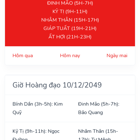
ĐINH MÃO (5H-7H)
KỶ TỊ (9H-11H)
NHÂM THÂN (15H-17H)
GIÁP TUẤT (19H-21H)
ẤT HỢI (21H-23H)
Hôm qua
Hôm nay
Ngày mai
Giờ Hoàng đạo 10/12/2049
Bính Dần (3h-5h): Kim
Đinh Mão (5h-7h):
Quỹ
Bảo Quang
Kỷ Tị (9h-11h): Ngọc
Nhâm Thân (15h-
Đường
17h): Tư Mệnh