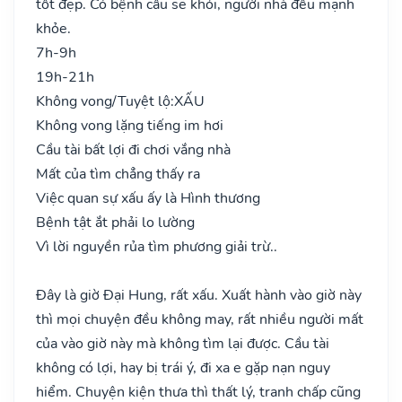
tốt đẹp. Có bệnh cầu sẽ khỏi, người nhà đều mạnh
khỏe.
7h-9h
19h-21h
Không vong/Tuyệt lộ:
XẤU
Không vong lặng tiếng im hơi
Cầu tài bất lợi đi chơi vắng nhà
Mất của tìm chẳng thấy ra
Việc quan sự xấu ấy là Hình thương
Bệnh tật ắt phải lo lường
Vì lời nguyền rủa tìm phương giải trừ..
Đây là giờ Đại Hung, rất xấu. Xuất hành vào giờ này
thì mọi chuyện đều không may, rất nhiều người mất
của vào giờ này mà không tìm lại được. Cầu tài
không có lợi, hay bị trái ý, đi xa e gặp nạn nguy
hiểm. Chuyện kiện thưa thì thất lý, tranh chấp cũng