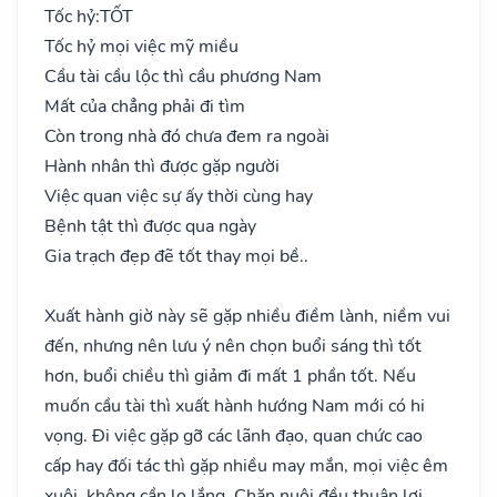
Tốc hỷ:
TỐT
Tốc hỷ mọi việc mỹ miều
Cầu tài cầu lộc thì cầu phương Nam
Mất của chẳng phải đi tìm
Còn trong nhà đó chưa đem ra ngoài
Hành nhân thì được gặp người
Việc quan việc sự ấy thời cùng hay
Bệnh tật thì được qua ngày
Gia trạch đẹp đẽ tốt thay mọi bề..
Xuất hành giờ này sẽ gặp nhiều điềm lành, niềm vui
đến, nhưng nên lưu ý nên chọn buổi sáng thì tốt
hơn, buổi chiều thì giảm đi mất 1 phần tốt. Nếu
muốn cầu tài thì xuất hành hướng Nam mới có hi
vọng. Đi việc gặp gỡ các lãnh đạo, quan chức cao
cấp hay đối tác thì gặp nhiều may mắn, mọi việc êm
xuôi, không cần lo lắng. Chăn nuôi đều thuận lợi,