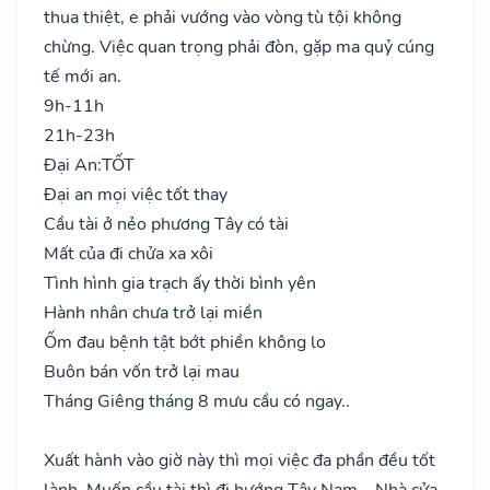
thua thiệt, e phải vướng vào vòng tù tội không
chừng. Việc quan trọng phải đòn, gặp ma quỷ cúng
tế mới an.
9h-11h
21h-23h
Đại An:
TỐT
Đại an mọi việc tốt thay
Cầu tài ở nẻo phương Tây có tài
Mất của đi chửa xa xôi
Tình hình gia trạch ấy thời bình yên
Hành nhân chưa trở lại miền
Ốm đau bệnh tật bớt phiền không lo
Buôn bán vốn trở lại mau
Tháng Giêng tháng 8 mưu cầu có ngay..
Xuất hành vào giờ này thì mọi việc đa phần đều tốt
lành. Muốn cầu tài thì đi hướng Tây Nam – Nhà cửa