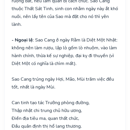
ruộng đất, nếu làm quan bị cách chức. Sao Cang
thuộc Thất Sát Tinh, sinh con nhằm ngày này ắt khó
nuôi, nên lấy tên của Sao mà đặt cho nó thì yên
lành.
- Ngoại lệ
: Sao Cang ở ngày Rằm là Diệt Một Nhật:
không nên làm rượu, lập lò gốm lò nhuộm, vào làm
hành chính, thừa kế sự nghiệp, đại kỵ đi thuyền (vì
Diệt Một có nghĩa là chìm mất).
Sao Cang trúng ngày Hợi, Mão, Mùi trăm việc đều
tốt, nhất là ngày Mùi.
Can tinh tạo tác Trưởng phòng đường,
Thập nhật chi trung chủ hữu ương,
Điền địa tiêu ma, quan thất chức,
Đầu quân định thị hổ lang thương.