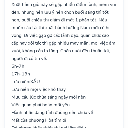
Xuất hành giờ này sẽ gặp nhiều điềm lành, niềm vui
đến, nhưng nên lưu ý nên chọn buổi sáng thì tốt
hơn, buổi chiều thì giảm đi mất 1 phần tốt. Nếu
muốn cầu tài thì xuất hành hướng Nam mới có hi
vọng. Đi việc gặp gỡ các lãnh đạo, quan chức cao
cấp hay đối tác thì gặp nhiều may mắn, mọi việc êm
xuôi, không cần lo lắng. Chăn nuôi đều thuận lợi,
người đi có tin về.
5h-7h
17h-19h
Lưu niên:
XẤU
Lưu niên mọi việc khó thay
Mưu cầu lúc chửa sáng ngày mới nên
Việc quan phải hoãn mới yên
Hành nhân đang tính đường nên chưa về
Mất của phương Hỏa tìm đi
Đề phong khẩu thiệt thị phi lắm điều..