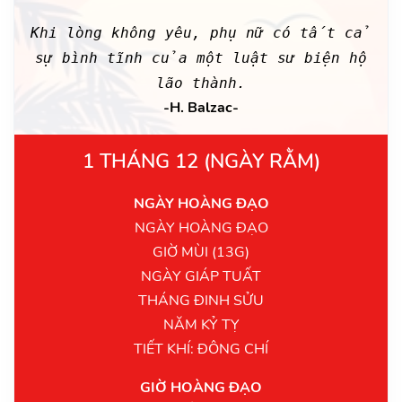
Khi lòng không yêu, phụ nữ có tất cả
sự bình tĩnh của một luật sư biện hộ
lão thành.
-H. Balzac-
1 THÁNG 12 (NGÀY RẰM)
NGÀY HOÀNG ĐẠO
NGÀY HOÀNG ĐẠO
GIỜ MÙI (13G)
NGÀY GIÁP TUẤT
THÁNG ĐINH SỬU
NĂM KỶ TỴ
TIẾT KHÍ: ĐÔNG CHÍ
GIỜ HOÀNG ĐẠO