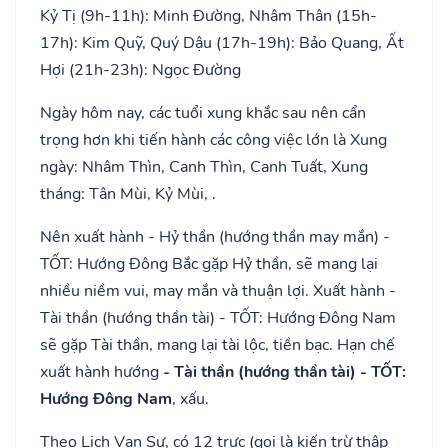
Kỷ Tị (9h-11h): Minh Đường, Nhâm Thân (15h-
17h): Kim Quỹ, Quý Dậu (17h-19h): Bảo Quang, Ất
Hợi (21h-23h): Ngọc Đường
Ngày hôm nay, các tuổi xung khắc sau nên cẩn
trọng hơn khi tiến hành các công việc lớn là Xung
ngày: Nhâm Thìn, Canh Thìn, Canh Tuất, Xung
tháng: Tân Mùi, Kỷ Mùi, .
Nên xuất hành - Hỷ thần (hướng thần may mắn) -
TỐT: Hướng Đông Bắc gặp Hỷ thần, sẽ mang lại
nhiều niềm vui, may mắn và thuận lợi. Xuất hành -
Tài thần (hướng thần tài) - TỐT: Hướng Đông Nam
sẽ gặp Tài thần, mang lại tài lộc, tiền bạc. Hạn chế
xuất hành hướng
- Tài thần (hướng thần tài) - TỐT:
Hướng Đông Nam
, xấu.
Theo Lịch Vạn Sự, có 12 trực (gọi là kiến trừ thập