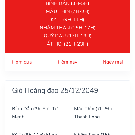
BÍNH DẦN (3H-5H)
MẬU THÌN (7H-9H)
KỶ TỊ (9H-11H)
NHÂM THÂN (15H-17H)
QUÝ DẬU (17H-19H)
ẤT HỢI (21H-23H)
Hôm qua
Hôm nay
Ngày mai
Giờ Hoàng đạo 25/12/2049
Bính Dần (3h-5h): Tư
Mậu Thìn (7h-9h):
Mệnh
Thanh Long
Kỷ Tị (9h-11h): Minh
Nhâm Thân (15h-