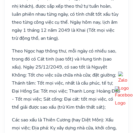
nhị khách), được sắp xếp theo thứ tự tuần hoàn,
luân phiên nhau từng ngày, có tính chất tốt xấu tùy
theo từng công việc cụ thể. Ngày hôm nay, lịch âm
ngày 1 tháng 12 năm 2049 là Khai (Tốt mọi việc
trừ động thổ, an táng).
Theo Ngọc hạp thông thư, mỗi ngày có nhiều sao,
trong đó có Cát tinh (sao tốt) và Hung tinh (sao
xấu). Ngày 25/12/2049, có sao tốt là Nguyệt
Không: Tốt cho việc sửa chữa nhà cửa; đặt giường;
Thánh tâm: Tốt mọi việc, nhất là cầu phúc, tế tự;
Đại Hồng Sa: Tốt mọi việc; Thanh Long: Hoàng Đạo
- Tốt mọi việc; Sát cống: Đại cát: tốt mọi việc, có
thể giải được sao xấu (trừ Kim thần thất sát);
Các sao xấu là Thiên Cương (hay Diệt Môn): Xấu
mọi việc; Địa phá: Kỵ xây dựng nhà cửa, khởi công,