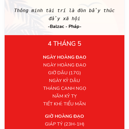
Thông minh tài trí là đòn bẩy thúc
đẩy xã hội
-Balzac - Pháp-
4 THÁNG 5
NGÀY HOÀNG ĐẠO
NGÀY HOÀNG ĐẠO
GIỜ DẬU (17G)
NGÀY KỶ DẬU
THÁNG CANH NGỌ
NĂM KỶ TỴ
TIẾT KHÍ: TIỂU MÃN
GIỜ HOÀNG ĐẠO
GIÁP TÝ (23H-1H)