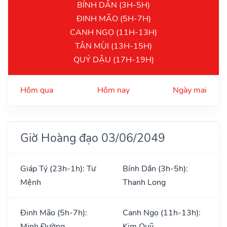
BÍNH DẦN (3H-5H)
ĐINH MÃO (5H-7H)
CANH NGỌ (11H-13H)
TÂN MÙI (13H-15H)
QUÝ DẬU (17H-19H)
Hôm qua
Hôm nay
Ngày mai
Giờ Hoàng đạo 03/06/2049
Giáp Tý (23h-1h): Tư
Bính Dần (3h-5h):
Mệnh
Thanh Long
Đinh Mão (5h-7h):
Canh Ngọ (11h-13h):
Minh Đường
Kim Quỹ