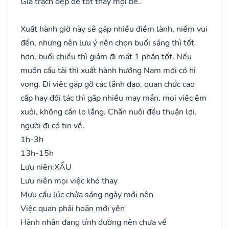
Gia trạch đẹp đẽ tốt thay mọi bề..
Xuất hành giờ này sẽ gặp nhiều điềm lành, niềm vui
đến, nhưng nên lưu ý nên chọn buổi sáng thì tốt
hơn, buổi chiều thì giảm đi mất 1 phần tốt. Nếu
muốn cầu tài thì xuất hành hướng Nam mới có hi
vọng. Đi việc gặp gỡ các lãnh đạo, quan chức cao
cấp hay đối tác thì gặp nhiều may mắn, mọi việc êm
xuôi, không cần lo lắng. Chăn nuôi đều thuận lợi,
người đi có tin về.
1h-3h
13h-15h
Lưu niên:
XẤU
Lưu niên mọi việc khó thay
Mưu cầu lúc chửa sáng ngày mới nên
Việc quan phải hoãn mới yên
Hành nhân đang tính đường nên chưa về