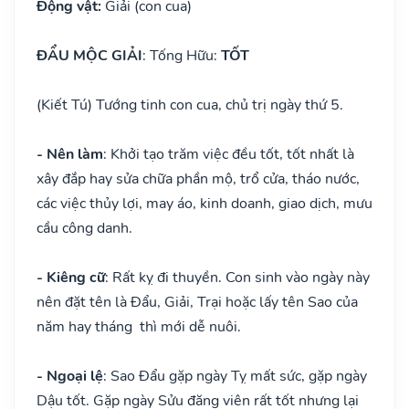
Động vật:
Giải (con cua)
ĐẨU MỘC GIẢI
: Tống Hữu:
TỐT
(Kiết Tú) Tướng tinh con cua, chủ trị ngày thứ 5.
- Nên làm
: Khởi tạo trăm việc đều tốt, tốt nhất là
xây đắp hay sửa chữa phần mộ, trổ cửa, tháo nước,
các việc thủy lợi, may áo, kinh doanh, giao dịch, mưu
cầu công danh.
- Kiêng cữ
: Rất kỵ đi thuyền. Con sinh vào ngày này
nên đặt tên là Đẩu, Giải, Trại hoặc lấy tên Sao của
năm hay tháng thì mới dễ nuôi.
- Ngoại lệ
: Sao Đẩu gặp ngày Tỵ mất sức, gặp ngày
Dậu tốt. Gặp ngày Sửu đăng viên rất tốt nhưng lại