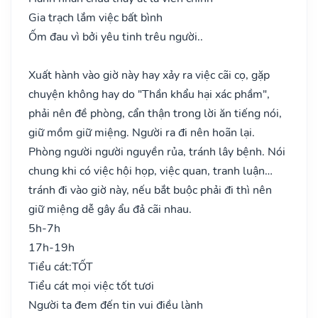
Gia trạch lắm việc bất bình
Ốm đau vì bởi yêu tinh trêu người..
Xuất hành vào giờ này hay xảy ra việc cãi cọ, gặp
chuyện không hay do "Thần khẩu hại xác phầm",
phải nên đề phòng, cẩn thận trong lời ăn tiếng nói,
giữ mồm giữ miệng. Người ra đi nên hoãn lại.
Phòng người người nguyền rủa, tránh lây bệnh. Nói
chung khi có việc hội họp, việc quan, tranh luận…
tránh đi vào giờ này, nếu bắt buộc phải đi thì nên
giữ miệng dễ gây ẩu đả cãi nhau.
5h-7h
17h-19h
Tiểu cát:
TỐT
Tiểu cát mọi việc tốt tươi
Người ta đem đến tin vui điều lành