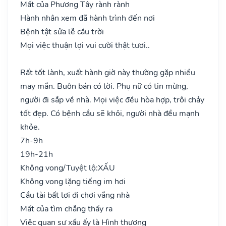
Mất của Phương Tây rành rành
Hành nhân xem đã hành trình đến nơi
Bệnh tật sửa lễ cầu trời
Mọi việc thuận lợi vui cười thật tươi..
Rất tốt lành, xuất hành giờ này thường gặp nhiều
may mắn. Buôn bán có lời. Phụ nữ có tin mừng,
người đi sắp về nhà. Mọi việc đều hòa hợp, trôi chảy
tốt đẹp. Có bệnh cầu sẽ khỏi, người nhà đều mạnh
khỏe.
7h-9h
19h-21h
Không vong/Tuyệt lộ:
XẤU
Không vong lặng tiếng im hơi
Cầu tài bất lợi đi chơi vắng nhà
Mất của tìm chẳng thấy ra
Việc quan sự xấu ấy là Hình thương