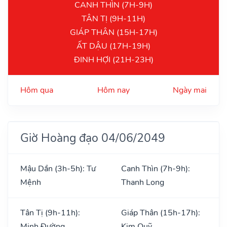
CANH THÌN (7H-9H)
TÂN TỊ (9H-11H)
GIÁP THÂN (15H-17H)
ẤT DẬU (17H-19H)
ĐINH HỢI (21H-23H)
Hôm qua
Hôm nay
Ngày mai
Giờ Hoàng đạo 04/06/2049
Mậu Dần (3h-5h): Tư
Canh Thìn (7h-9h):
Mệnh
Thanh Long
Tân Tị (9h-11h):
Giáp Thân (15h-17h):
Minh Đường
Kim Quỹ