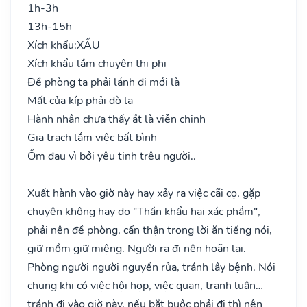
1h-3h
13h-15h
Xích khẩu:
XẤU
Xích khẩu lắm chuyên thị phi
Đề phòng ta phải lánh đi mới là
Mất của kíp phải dò la
Hành nhân chưa thấy ắt là viễn chinh
Gia trạch lắm việc bất bình
Ốm đau vì bởi yêu tinh trêu người..
Xuất hành vào giờ này hay xảy ra việc cãi cọ, gặp
chuyện không hay do "Thần khẩu hại xác phầm",
phải nên đề phòng, cẩn thận trong lời ăn tiếng nói,
giữ mồm giữ miệng. Người ra đi nên hoãn lại.
Phòng người người nguyền rủa, tránh lây bệnh. Nói
chung khi có việc hội họp, việc quan, tranh luận…
tránh đi vào giờ này, nếu bắt buộc phải đi thì nên