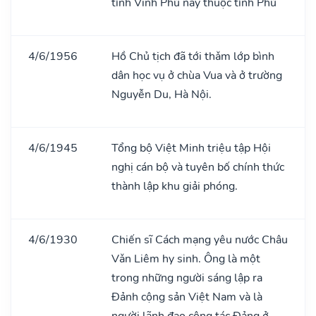
tỉnh Vĩnh Phú nay thuộc tỉnh Phú
4/6/1956
Hồ Chủ tịch đã tới thǎm lớp bình
dân học vụ ở chùa Vua và ở trường
Nguyễn Du, Hà Nội.
4/6/1945
Tổng bộ Việt Minh triệu tập Hội
nghị cán bộ và tuyên bố chính thức
thành lập khu giải phóng.
4/6/1930
Chiến sĩ Cách mạng yêu nước Châu
Vǎn Liêm hy sinh. Ông là một
trong những người sáng lập ra
Đảnh cộng sản Việt Nam và là
người lãnh đạo công tác Đảng ở