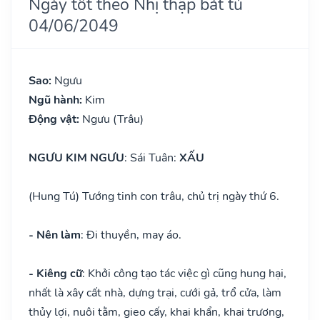
Ngày tốt theo Nhị thập bát tú
04/06/2049
Sao:
Ngưu
Ngũ hành:
Kim
Động vật:
Ngưu (Trâu)
NGƯU KIM NGƯU
: Sái Tuân:
XẤU
(Hung Tú) Tướng tinh con trâu, chủ trị ngày thứ 6.
- Nên làm
: Đi thuyền, may áo.
- Kiêng cữ
: Khởi công tạo tác việc gì cũng hung hại,
nhất là xây cất nhà, dựng trại, cưới gả, trổ cửa, làm
thủy lợi, nuôi tằm, gieo cấy, khai khẩn, khai trương,