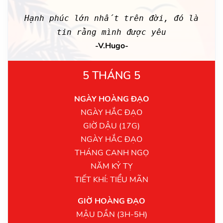
Hạnh phúc lớn nhất trên đời, đó là
tin rằng mình được yêu
-V.Hugo-
5 THÁNG 5
NGÀY HOÀNG ĐẠO
NGÀY HẮC ĐẠO
GIỜ DẬU (17G)
NGÀY HẮC ĐẠO
THÁNG CANH NGỌ
NĂM KỶ TỴ
TIẾT KHÍ: TIỂU MÃN
GIỜ HOÀNG ĐẠO
MẬU DẦN (3H-5H)