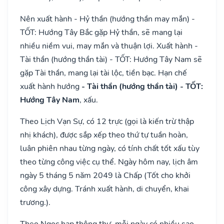
Nên xuất hành - Hỷ thần (hướng thần may mắn) -
TỐT: Hướng Tây Bắc gặp Hỷ thần, sẽ mang lại
nhiều niềm vui, may mắn và thuận lợi. Xuất hành -
Tài thần (hướng thần tài) - TỐT: Hướng Tây Nam sẽ
gặp Tài thần, mang lại tài lộc, tiền bạc. Hạn chế
xuất hành hướng
- Tài thần (hướng thần tài) - TỐT:
Hướng Tây Nam
, xấu.
Theo Lịch Vạn Sự, có 12 trực (gọi là kiến trừ thập
nhị khách), được sắp xếp theo thứ tự tuần hoàn,
luân phiên nhau từng ngày, có tính chất tốt xấu tùy
theo từng công việc cụ thể. Ngày hôm nay, lịch âm
ngày 5 tháng 5 năm 2049 là Chấp (Tốt cho khởi
công xây dựng. Tránh xuất hành, di chuyển, khai
trương.).
Theo Ngọc hạp thông thư, mỗi ngày có nhiều sao,