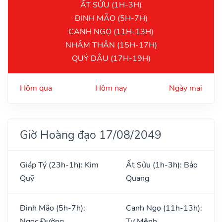
ẤT SỬU (1H-3H)
ĐINH MÃO (5H-7H)
CANH NGỌ (11H-13H)
NHÂM THÂN (15H-17H)
QUÝ DẬU (17H-19H)
Hôm qua
Hôm nay
Ngày mai
Giờ Hoàng đạo 17/08/2049
Giáp Tý (23h-1h): Kim
Ất Sửu (1h-3h): Bảo
Quỹ
Quang
Đinh Mão (5h-7h):
Canh Ngọ (11h-13h):
Ngọc Đường
Tư Mệnh