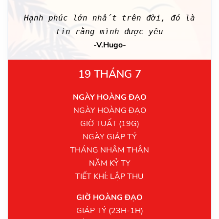
Hạnh phúc lớn nhất trên đời, đó là
tin rằng mình được yêu
-V.Hugo-
19 THÁNG 7
NGÀY HOÀNG ĐẠO
NGÀY HOÀNG ĐẠO
GIỜ TUẤT (19G)
NGÀY GIÁP TÝ
THÁNG NHÂM THÂN
NĂM KỶ TỴ
TIẾT KHÍ: LẬP THU
GIỜ HOÀNG ĐẠO
GIÁP TÝ (23H-1H)