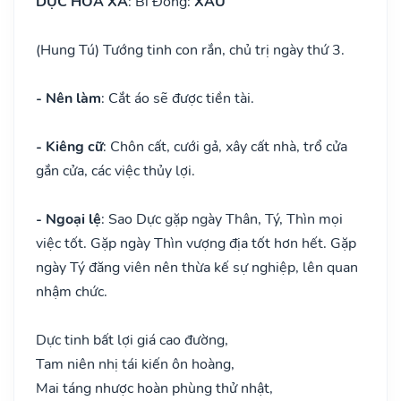
DỰC HỎA XÀ
: Bi Đồng:
XẤU
(Hung Tú) Tướng tinh con rắn, chủ trị ngày thứ 3.
- Nên làm
: Cắt áo sẽ được tiền tài.
- Kiêng cữ
: Chôn cất, cưới gả, xây cất nhà, trổ cửa
gắn cửa, các việc thủy lợi.
- Ngoại lệ
: Sao Dực gặp ngày Thân, Tý, Thìn mọi
việc tốt. Gặp ngày Thìn vượng địa tốt hơn hết. Gặp
ngày Tý đăng viên nên thừa kế sự nghiệp, lên quan
nhậm chức.
Dực tinh bất lợi giá cao đường,
Tam niên nhị tái kiến ôn hoàng,
Mai táng nhược hoàn phùng thử nhật,