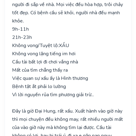
người đi sắp về nhà. Mọi việc đều hòa hợp, trôi chảy
tốt đẹp. Có bệnh cầu sẽ khỏi, người nhà đều mạnh
khỏe.
9h-11h
21h-23h
Không vong/Tuyệt lộ:
XẤU
Không vong lặng tiếng im hơi
Cầu tài bất lợi đi chơi vắng nhà
Mất của tìm chẳng thấy ra
Việc quan sự xấu ấy là Hình thương
Bệnh tật ắt phải lo lường
Vì lời nguyền rủa tìm phương giải trừ..
Đây là giờ Đại Hung, rất xấu. Xuất hành vào giờ này
thì mọi chuyện đều không may, rất nhiều người mất
của vào giờ này mà không tìm lại được. Cầu tài
không có lợi, hay bị trái ý, đi xa e gặp nạn nguy