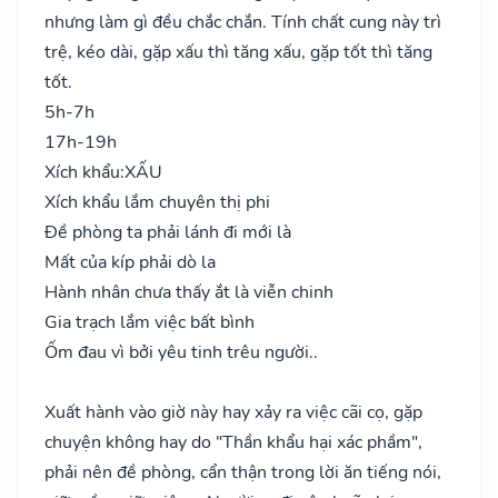
nhưng làm gì đều chắc chắn. Tính chất cung này trì
trệ, kéo dài, gặp xấu thì tăng xấu, gặp tốt thì tăng
tốt.
5h-7h
17h-19h
Xích khẩu:
XẤU
Xích khẩu lắm chuyên thị phi
Đề phòng ta phải lánh đi mới là
Mất của kíp phải dò la
Hành nhân chưa thấy ắt là viễn chinh
Gia trạch lắm việc bất bình
Ốm đau vì bởi yêu tinh trêu người..
Xuất hành vào giờ này hay xảy ra việc cãi cọ, gặp
chuyện không hay do "Thần khẩu hại xác phầm",
phải nên đề phòng, cẩn thận trong lời ăn tiếng nói,