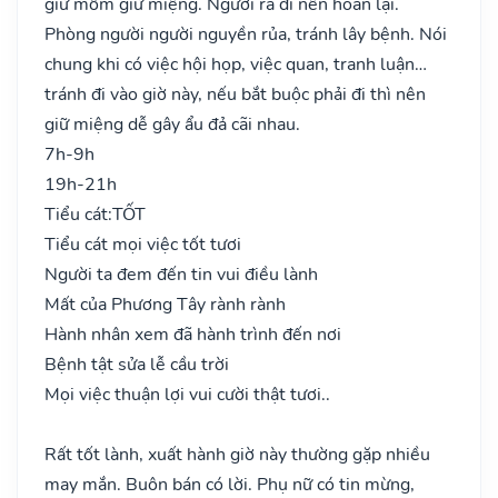
giữ mồm giữ miệng. Người ra đi nên hoãn lại.
Phòng người người nguyền rủa, tránh lây bệnh. Nói
chung khi có việc hội họp, việc quan, tranh luận…
tránh đi vào giờ này, nếu bắt buộc phải đi thì nên
giữ miệng dễ gây ẩu đả cãi nhau.
7h-9h
19h-21h
Tiểu cát:
TỐT
Tiểu cát mọi việc tốt tươi
Người ta đem đến tin vui điều lành
Mất của Phương Tây rành rành
Hành nhân xem đã hành trình đến nơi
Bệnh tật sửa lễ cầu trời
Mọi việc thuận lợi vui cười thật tươi..
Rất tốt lành, xuất hành giờ này thường gặp nhiều
may mắn. Buôn bán có lời. Phụ nữ có tin mừng,